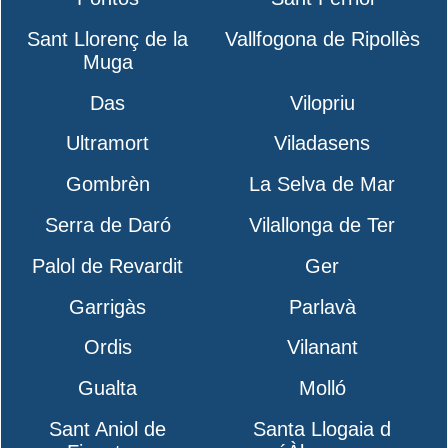
Sant Llorenç de la
Vallfogona de Ripollès
Muga
Das
Vilopriu
Ultramort
Viladasens
Gombrèn
La Selva de Mar
Serra de Daró
Vilallonga de Ter
Palol de Revardit
Ger
Garrigàs
Parlavà
Ordis
Vilanant
Gualta
Molló
Sant Aniol de
Santa Llogaia d