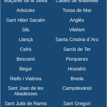
Maçanet de la Selva
Caldes de Malavella
Arbúcies
Tossa de Mar
Sant Hilari Sacalm
Anglès
Sils
Vilafant
Llançà
Santa Cristina d´Aro
Celrà
Sarrià de Ter
Bescanó
Porqueres
Begur
Hostalric
Riells i Viabrea
Breda
Sant Joan de les
Campdevànol
Abadesses
Sant Julià de Ramis
Sant Gregori