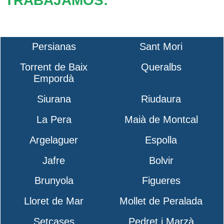
TRABAJAMOS:
Persianas
Sant Mori
Torrent de Baix
Queralbs
Empordà
Siurana
Riudaura
La Pera
Maià de Montcal
Argelaguer
Espolla
Jafre
Bolvir
Brunyola
Figueres
Lloret de Mar
Mollet de Peralada
Setcases
Pedret i Marzà