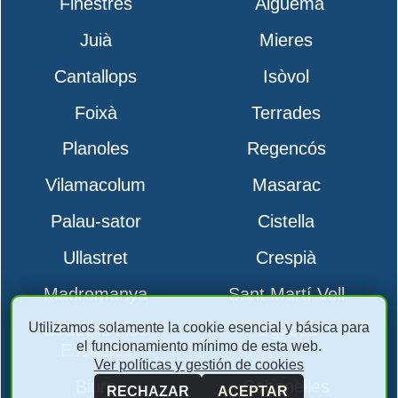
Finestres
´Àlguema
Juià
Mieres
Cantallops
Isòvol
Foixà
Terrades
Planoles
Regencós
Vilamacolum
Masarac
Palau-sator
Cistella
Ullastret
Crespià
Madremanya
Sant Martí Vell
Utilizamos solamente la cookie esencial y básica para
Boadella i les
Ogassa
el funcionamiento mínimo de esta web.
Escaules
Ver políticas y gestión de cookies
Biure
Cabanelles
RECHAZAR
ACEPTAR