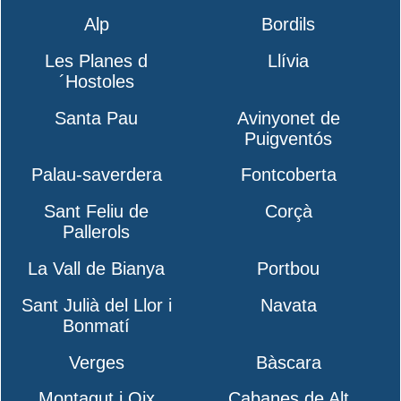
Alp
Bordils
Les Planes d
Llívia
´Hostoles
Santa Pau
Avinyonet de
Puigventós
Palau-saverdera
Fontcoberta
Sant Feliu de
Corçà
Pallerols
La Vall de Bianya
Portbou
Sant Julià del Llor i
Navata
Bonmatí
Verges
Bàscara
Montagut i Oix
Cabanes de Alt