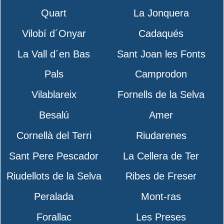
Quart
La Jonquera
Vilobí d´Onyar
Cadaqués
La Vall d´en Bas
Sant Joan les Fonts
Pals
Camprodon
Vilablareix
Fornells de la Selva
Besalú
Amer
Cornellà del Terri
Riudarenes
Sant Pere Pescador
La Cellera de Ter
Riudellots de la Selva
Ribes de Freser
Peralada
Mont-ras
Forallac
Les Preses