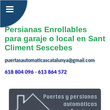
Persianas Enrollables
para garaje o local en Sant
Climent Sescebes
puertasautomaticascatalunya@gmail.com
618 804 096
-
613 864 572