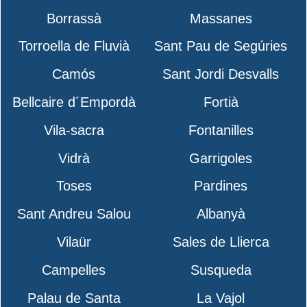
Borrassà
Massanes
Torroella de Fluvià
Sant Pau de Segúries
Camós
Sant Jordi Desvalls
Bellcaire d´Empordà
Fortià
Vila-sacra
Fontanilles
Vidrà
Garrigoles
Toses
Pardines
Sant Andreu Salou
Albanyà
Vilaür
Sales de Llierca
Campelles
Susqueda
Palau de Santa
La Vajol