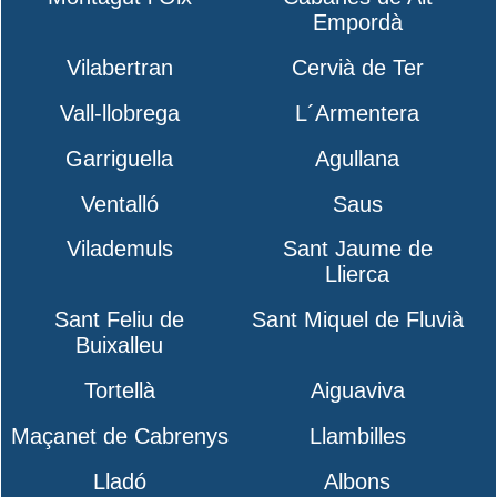
Empordà
Vilabertran
Cervià de Ter
Vall-llobrega
L´Armentera
Garriguella
Agullana
Ventalló
Saus
Vilademuls
Sant Jaume de
Llierca
Sant Feliu de
Sant Miquel de Fluvià
Buixalleu
Tortellà
Aiguaviva
Maçanet de Cabrenys
Llambilles
Lladó
Albons