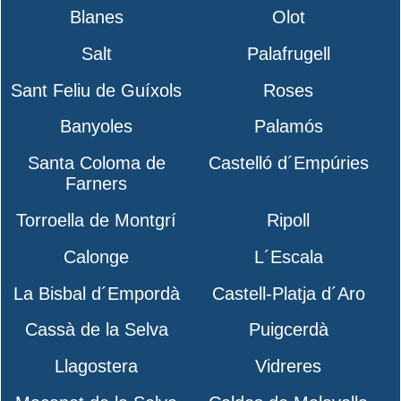
Blanes
Olot
Salt
Palafrugell
Sant Feliu de Guíxols
Roses
Banyoles
Palamós
Santa Coloma de
Castelló d´Empúries
Farners
Torroella de Montgrí
Ripoll
Calonge
L´Escala
La Bisbal d´Empordà
Castell-Platja d´Aro
Cassà de la Selva
Puigcerdà
Llagostera
Vidreres