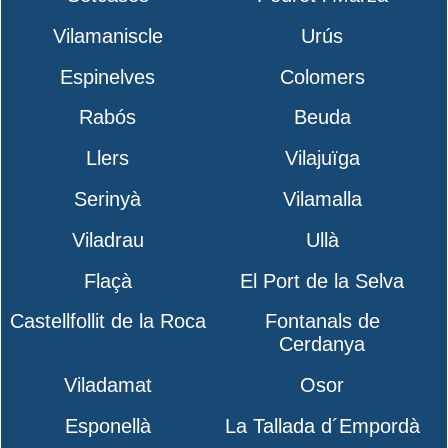
Vilamaniscle
Urús
Espinelves
Colomers
Rabós
Beuda
Llers
Vilajuïga
Serinyà
Vilamalla
Viladrau
Ullà
Flaçà
El Port de la Selva
Castellfollit de la Roca
Fontanals de
Cerdanya
Viladamat
Osor
Esponellà
La Tallada d´Empordà