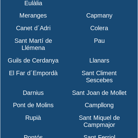
Eulàlia
Meranges
Capmany
Canet d´Adri
Colera
Sant Martí de
Pau
Llémena
Guils de Cerdanya
Llanars
El Far d´Empordà
Sant Climent
Sescebes
Darnius
Sant Joan de Mollet
Pont de Molins
Campllong
Rupià
Sant Miquel de
Campmajor
Pontós
Sant Ferriol