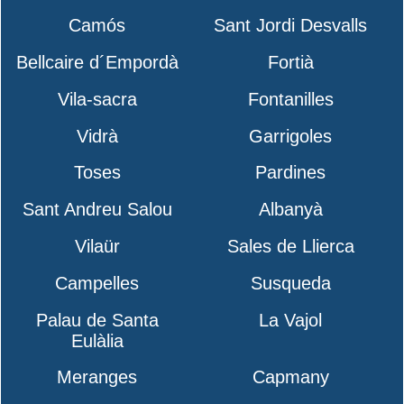
Camós
Sant Jordi Desvalls
Bellcaire d´Empordà
Fortià
Vila-sacra
Fontanilles
Vidrà
Garrigoles
Toses
Pardines
Sant Andreu Salou
Albanyà
Vilaür
Sales de Llierca
Campelles
Susqueda
Palau de Santa
La Vajol
Eulàlia
Meranges
Capmany