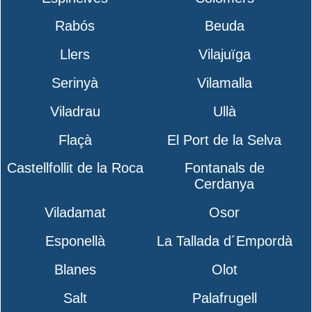
Rabós
Beuda
Llers
Vilajuïga
Serinyà
Vilamalla
Viladrau
Ullà
Flaçà
El Port de la Selva
Castellfollit de la Roca
Fontanals de
Cerdanya
Viladamat
Osor
Esponellà
La Tallada d´Empordà
Blanes
Olot
Salt
Palafrugell