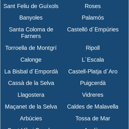
Sant Feliu de Guíxols
Roses
Banyoles
Palamós
Santa Coloma de
Castelló d´Empúries
Farners
Torroella de Montgrí
Ripoll
Calonge
L´Escala
La Bisbal d´Empordà
Castell-Platja d´Aro
Cassà de la Selva
Puigcerdà
Llagostera
Vidreres
Maçanet de la Selva
Caldes de Malavella
Arbúcies
Tossa de Mar