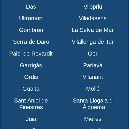
Das
Vilopriu
Ultramort
Viladasens
Gombrèn
La Selva de Mar
Serra de Daró
Vilallonga de Ter
Palol de Revardit
Ger
Garrigàs
Parlavà
Ordis
Vilanant
Gualta
Molló
Sant Aniol de
Santa Llogaia d
Finestres
´Àlguema
Juià
Mieres