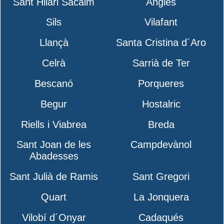
Sant Hilari Sacalm
Anglès
Sils
Vilafant
Llançà
Santa Cristina d´Aro
Celrà
Sarrià de Ter
Bescanó
Porqueres
Begur
Hostalric
Riells i Viabrea
Breda
Sant Joan de les
Campdevànol
Abadesses
Sant Julià de Ramis
Sant Gregori
Quart
La Jonquera
Vilobí d´Onyar
Cadaqués