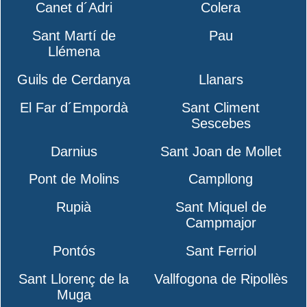
Canet d´Adri
Colera
Sant Martí de
Pau
Llémena
Guils de Cerdanya
Llanars
El Far d´Empordà
Sant Climent
Sescebes
Darnius
Sant Joan de Mollet
Pont de Molins
Campllong
Rupià
Sant Miquel de
Campmajor
Pontós
Sant Ferriol
Sant Llorenç de la
Vallfogona de Ripollès
Muga