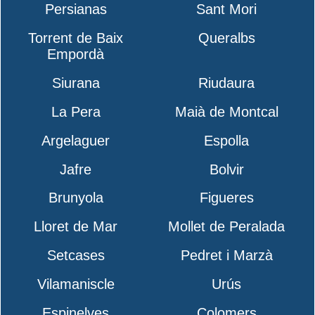
Persianas
Sant Mori
Torrent de Baix
Queralbs
Empordà
Siurana
Riudaura
La Pera
Maià de Montcal
Argelaguer
Espolla
Jafre
Bolvir
Brunyola
Figueres
Lloret de Mar
Mollet de Peralada
Setcases
Pedret i Marzà
Vilamaniscle
Urús
Espinelves
Colomers