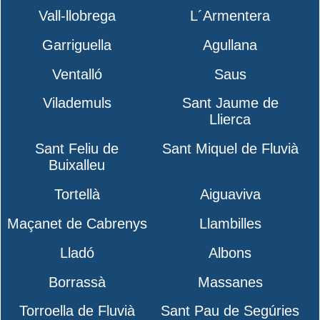
Vall-llobrega
L´Armentera
Garriguella
Agullana
Ventalló
Saus
Vilademuls
Sant Jaume de
Llierca
Sant Feliu de
Sant Miquel de Fluvià
Buixalleu
Tortellà
Aiguaviva
Maçanet de Cabrenys
Llambilles
Lladó
Albons
Borrassà
Massanes
Torroella de Fluvià
Sant Pau de Segúries