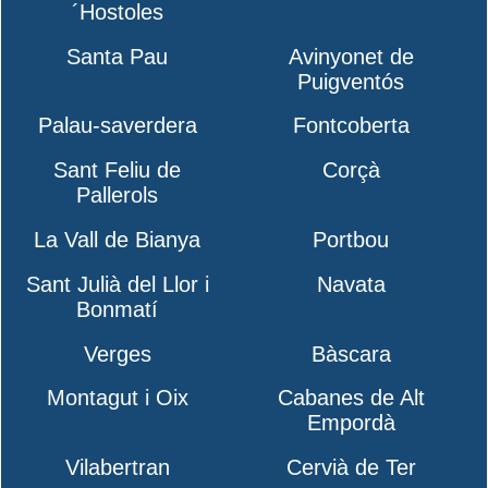
´Hostoles
Santa Pau
Avinyonet de
Puigventós
Palau-saverdera
Fontcoberta
Sant Feliu de
Corçà
Pallerols
La Vall de Bianya
Portbou
Sant Julià del Llor i
Navata
Bonmatí
Verges
Bàscara
Montagut i Oix
Cabanes de Alt
Empordà
Vilabertran
Cervià de Ter