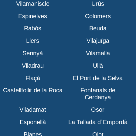
Vilamaniscle
Urús
Espinelves
Colomers
Rabós
Beuda
Llers
Vilajuïga
Serinyà
Vilamalla
Viladrau
Ullà
Flaçà
El Port de la Selva
Castellfollit de la Roca
Fontanals de
Cerdanya
Viladamat
Osor
Esponellà
La Tallada d´Empordà
Blanes
Olot