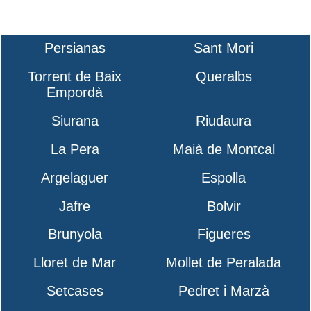
Persianas
Sant Mori
Torrent de Baix
Queralbs
Empordà
Siurana
Riudaura
La Pera
Maià de Montcal
Argelaguer
Espolla
Jafre
Bolvir
Brunyola
Figueres
Lloret de Mar
Mollet de Peralada
Setcases
Pedret i Marzà