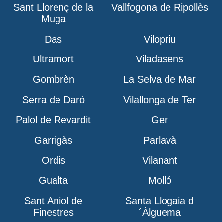
Sant Llorenç de la
Vallfogona de Ripollès
Muga
Das
Vilopriu
Ultramort
Viladasens
Gombrèn
La Selva de Mar
Serra de Daró
Vilallonga de Ter
Palol de Revardit
Ger
Garrigàs
Parlavà
Ordis
Vilanant
Gualta
Molló
Sant Aniol de
Santa Llogaia d
Finestres
´Àlguema