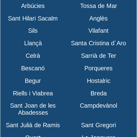
Arbúcies
Tossa de Mar
Sant Hilari Sacalm
Anglès
Sils
Vilafant
Llançà
Santa Cristina d´Aro
Celrà
Sarrià de Ter
Bescanó
Porqueres
Begur
Hostalric
Riells i Viabrea
Breda
Sant Joan de les
Campdevànol
Abadesses
Sant Julià de Ramis
Sant Gregori