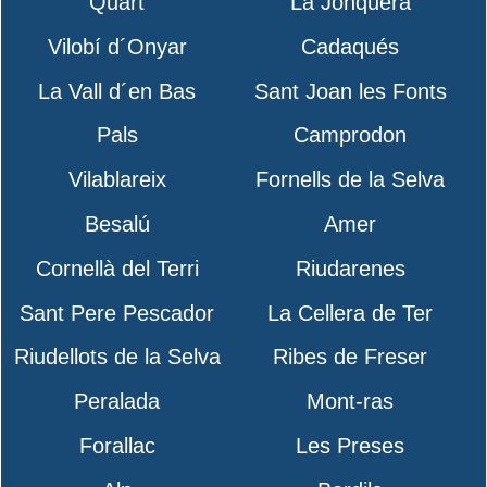
Quart
La Jonquera
Vilobí d´Onyar
Cadaqués
La Vall d´en Bas
Sant Joan les Fonts
Pals
Camprodon
Vilablareix
Fornells de la Selva
Besalú
Amer
Cornellà del Terri
Riudarenes
Sant Pere Pescador
La Cellera de Ter
Riudellots de la Selva
Ribes de Freser
Peralada
Mont-ras
Forallac
Les Preses