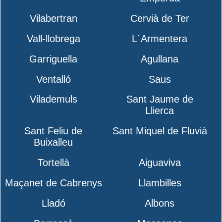
Vilabertran
Cervià de Ter
Vall-llobrega
L´Armentera
Garriguella
Agullana
Ventalló
Saus
Vilademuls
Sant Jaume de
Llierca
Sant Feliu de
Sant Miquel de Fluvià
Buixalleu
Tortellà
Aiguaviva
Maçanet de Cabrenys
Llambilles
Lladó
Albons