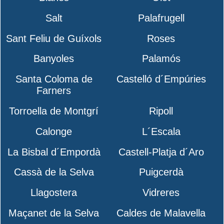
Salt
Palafrugell
Sant Feliu de Guíxols
Roses
Banyoles
Palamós
Santa Coloma de
Castelló d´Empúries
Farners
Torroella de Montgrí
Ripoll
Calonge
L´Escala
La Bisbal d´Empordà
Castell-Platja d´Aro
Cassà de la Selva
Puigcerdà
Llagostera
Vidreres
Maçanet de la Selva
Caldes de Malavella