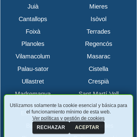
Juià
Mieres
Cantallops
Isòvol
Foixà
Terrades
Planoles
Regencós
Vilamacolum
Masarac
Palau-sator
Cistella
Ullastret
Crespià
Madremanya
Sant Martí Vell
Utilizamos solamente la cookie esencial y básica para
Boadella i les
Ogassa
el funcionamiento mínimo de esta web.
Escaules
Ver políticas y gestión de cookies
Biure
Cabanelles
RECHAZAR
ACEPTAR