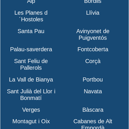
Alp
Bordils
Les Planes d
Llívia
´Hostoles
Santa Pau
Avinyonet de
Puigventós
Palau-saverdera
Fontcoberta
Sant Feliu de
Corçà
Pallerols
La Vall de Bianya
Portbou
Sant Julià del Llor i
Navata
Bonmatí
Verges
Bàscara
Montagut i Oix
Cabanes de Alt
Empordà