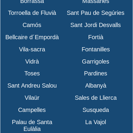
Borrassà
Massanes
Torroella de Fluvià
Sant Pau de Segúries
Camós
Sant Jordi Desvalls
Bellcaire d´Empordà
Fortià
Vila-sacra
Fontanilles
Vidrà
Garrigoles
Toses
Pardines
Sant Andreu Salou
Albanyà
Vilaür
Sales de Llierca
Campelles
Susqueda
Palau de Santa
La Vajol
Eulàlia