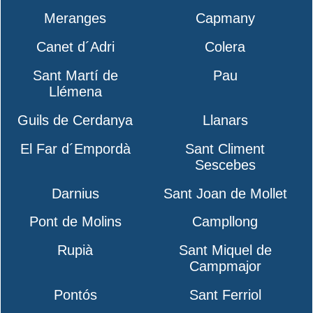
Meranges
Capmany
Canet d´Adri
Colera
Sant Martí de
Pau
Llémena
Guils de Cerdanya
Llanars
El Far d´Empordà
Sant Climent
Sescebes
Darnius
Sant Joan de Mollet
Pont de Molins
Campllong
Rupià
Sant Miquel de
Campmajor
Pontós
Sant Ferriol