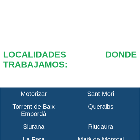
LOCALIDADES DONDE
TRABAJAMOS:
Motorizar
Sant Mori
Torrent de Baix
Queralbs
Empordà
Siurana
Riudaura
La Pera
Maià de Montcal