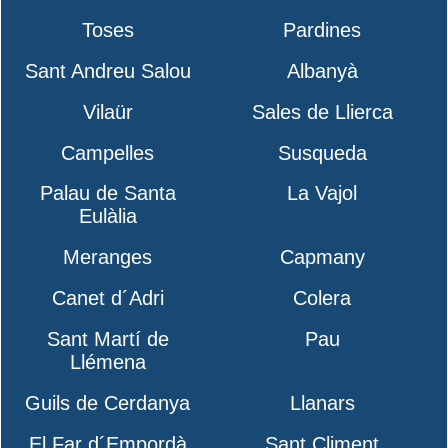
Toses
Pardines
Sant Andreu Salou
Albanyà
Vilaür
Sales de Llierca
Campelles
Susqueda
Palau de Santa
La Vajol
Eulàlia
Meranges
Capmany
Canet d´Adri
Colera
Sant Martí de
Pau
Llémena
Guils de Cerdanya
Llanars
El Far d´Empordà
Sant Climent