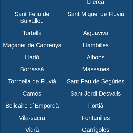
Llierca
Sant Feliu de
Sant Miquel de Fluvià
Buixalleu
Tortellà
Aiguaviva
Maçanet de Cabrenys
Llambilles
Lladó
Albons
Borrassà
Massanes
Torroella de Fluvià
Sant Pau de Segúries
Camós
Sant Jordi Desvalls
Bellcaire d´Empordà
Fortià
Vila-sacra
Fontanilles
Vidrà
Garrigoles