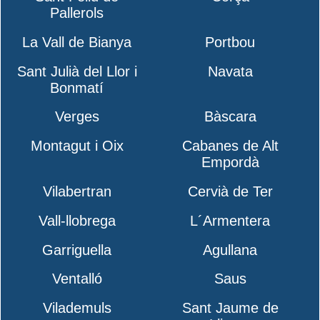
Pallerols
La Vall de Bianya
Portbou
Sant Julià del Llor i
Navata
Bonmatí
Verges
Bàscara
Montagut i Oix
Cabanes de Alt
Empordà
Vilabertran
Cervià de Ter
Vall-llobrega
L´Armentera
Garriguella
Agullana
Ventalló
Saus
Vilademuls
Sant Jaume de