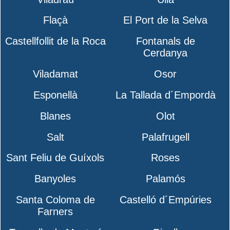
Flaçà
El Port de la Selva
Castellfollit de la Roca
Fontanals de
Cerdanya
Viladamat
Osor
Esponellà
La Tallada d´Empordà
Blanes
Olot
Salt
Palafrugell
Sant Feliu de Guíxols
Roses
Banyoles
Palamós
Santa Coloma de
Castelló d´Empúries
Farners