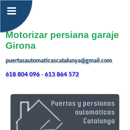
Motorizar persiana garaje
Girona
puertasautomaticascatalunya@gmail.com
618 804 096
-
613 864 572