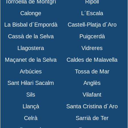
Torroella de Montgrí
Ripoll
Calonge
L´Escala
La Bisbal d´Empordà
Castell-Platja d´Aro
Cassà de la Selva
Puigcerdà
Llagostera
Vidreres
Maçanet de la Selva
Caldes de Malavella
Arbúcies
Tossa de Mar
Sant Hilari Sacalm
Anglès
Sils
Vilafant
Llançà
Santa Cristina d´Aro
Celrà
Sarrià de Ter