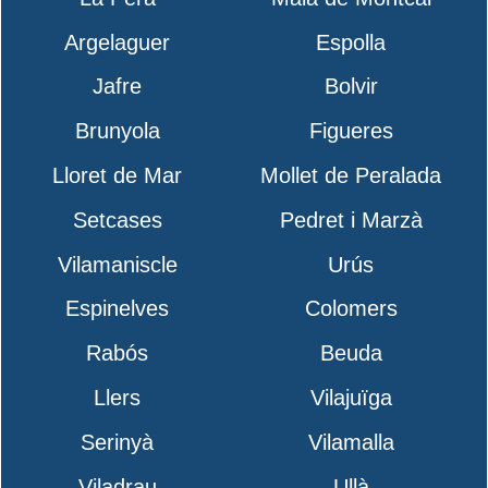
Argelaguer
Espolla
Jafre
Bolvir
Brunyola
Figueres
Lloret de Mar
Mollet de Peralada
Setcases
Pedret i Marzà
Vilamaniscle
Urús
Espinelves
Colomers
Rabós
Beuda
Llers
Vilajuïga
Serinyà
Vilamalla
Viladrau
Ullà