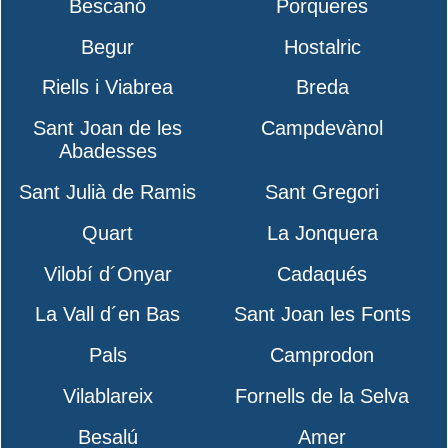
Bescanó
Porqueres
Begur
Hostalric
Riells i Viabrea
Breda
Sant Joan de les
Campdevànol
Abadesses
Sant Julià de Ramis
Sant Gregori
Quart
La Jonquera
Vilobí d´Onyar
Cadaqués
La Vall d´en Bas
Sant Joan les Fonts
Pals
Camprodon
Vilablareix
Fornells de la Selva
Besalú
Amer