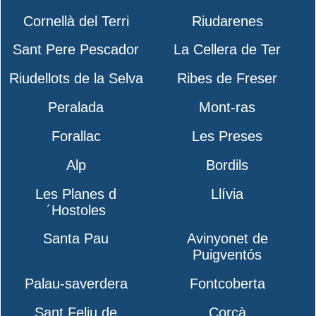
Cornellà del Terri
Riudarenes
Sant Pere Pescador
La Cellera de Ter
Riudellots de la Selva
Ribes de Freser
Peralada
Mont-ras
Forallac
Les Preses
Alp
Bordils
Les Planes d
Llívia
´Hostoles
Santa Pau
Avinyonet de
Puigventós
Palau-saverdera
Fontcoberta
Sant Feliu de
Corçà