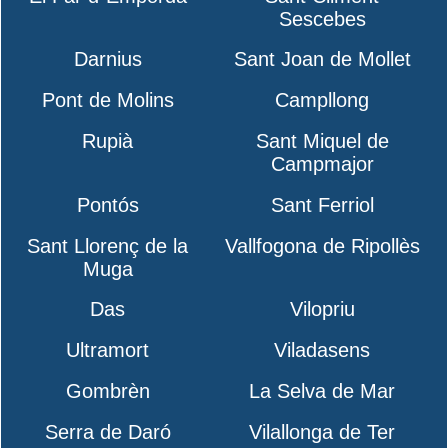
Sescebes
Darnius
Sant Joan de Mollet
Pont de Molins
Campllong
Rupià
Sant Miquel de
Campmajor
Pontós
Sant Ferriol
Sant Llorenç de la
Vallfogona de Ripollès
Muga
Das
Vilopriu
Ultramort
Viladasens
Gombrèn
La Selva de Mar
Serra de Daró
Vilallonga de Ter