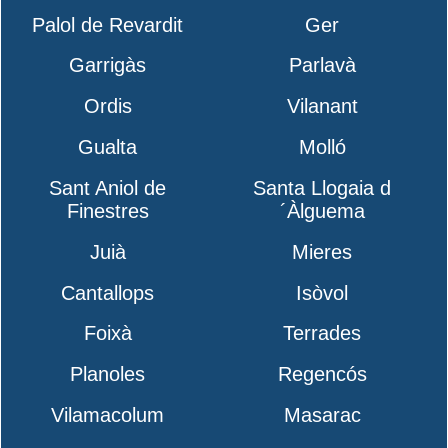
Palol de Revardit
Ger
Garrigàs
Parlavà
Ordis
Vilanant
Gualta
Molló
Sant Aniol de
Santa Llogaia d
Finestres
´Àlguema
Juià
Mieres
Cantallops
Isòvol
Foixà
Terrades
Planoles
Regencós
Vilamacolum
Masarac