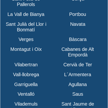
Pallerols
La Vall de Bianya
Portbou
Sant Julià del Llor i
Navata
Bonmatí
Verges
Bàscara
Montagut i Oix
Cabanes de Alt
Empordà
Vilabertran
Cervià de Ter
Vall-llobrega
L´Armentera
Garriguella
Agullana
Ventalló
Saus
Vilademuls
Sant Jaume de