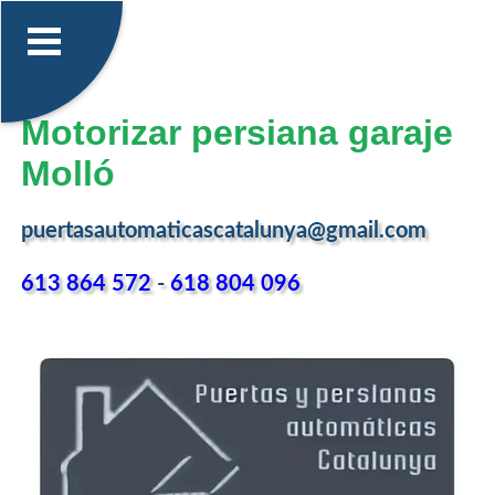
Motorizar persiana garaje
Molló
puertasautomaticascatalunya@gmail.com
613 864 572
-
618 804 096