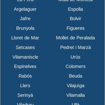
Argelaguer
Espolla
Jafre
Bolvir
Brunyola
Figueres
Lloret de Mar
Mollet de Peralada
Setcases
Pedret i Marzà
Vilamaniscle
Urús
Espinelves
Colomers
Rabós
Beuda
Llers
Vilajuïga
Serinyà
Vilamalla
Viladrau
Ullà