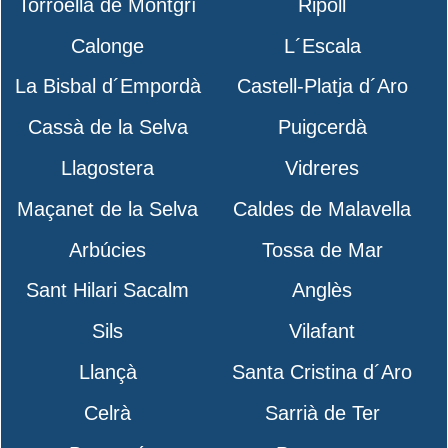
Torroella de Montgrí
Ripoll
Calonge
L´Escala
La Bisbal d´Empordà
Castell-Platja d´Aro
Cassà de la Selva
Puigcerdà
Llagostera
Vidreres
Maçanet de la Selva
Caldes de Malavella
Arbúcies
Tossa de Mar
Sant Hilari Sacalm
Anglès
Sils
Vilafant
Llançà
Santa Cristina d´Aro
Celrà
Sarrià de Ter