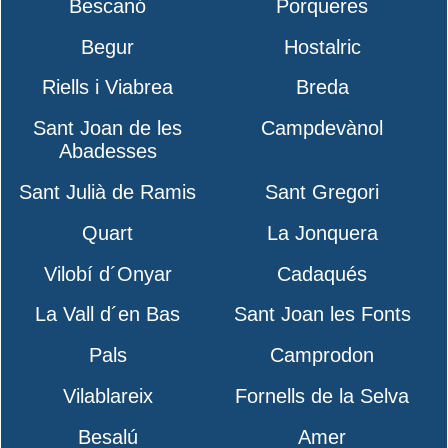
Bescanó
Porqueres
Begur
Hostalric
Riells i Viabrea
Breda
Sant Joan de les
Campdevànol
Abadesses
Sant Julià de Ramis
Sant Gregori
Quart
La Jonquera
Vilobí d´Onyar
Cadaqués
La Vall d´en Bas
Sant Joan les Fonts
Pals
Camprodon
Vilablareix
Fornells de la Selva
Besalú
Amer