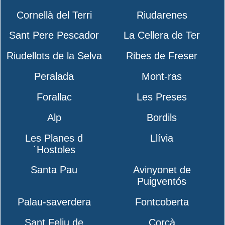
Cornellà del Terri
Riudarenes
Sant Pere Pescador
La Cellera de Ter
Riudellots de la Selva
Ribes de Freser
Peralada
Mont-ras
Forallac
Les Preses
Alp
Bordils
Les Planes d
Llívia
´Hostoles
Santa Pau
Avinyonet de
Puigventós
Palau-saverdera
Fontcoberta
Sant Feliu de
Corçà