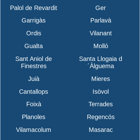
Palol de Revardit
Ger
Garrigàs
Parlavà
Ordis
Vilanant
Gualta
Molló
Sant Aniol de
Santa Llogaia d
Finestres
´Àlguema
Juià
Mieres
Cantallops
Isòvol
Foixà
Terrades
Planoles
Regencós
Vilamacolum
Masarac