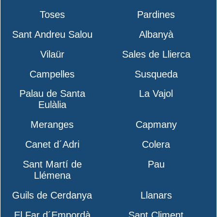
Toses
Pardines
Sant Andreu Salou
Albanyà
Vilaür
Sales de Llierca
Campelles
Susqueda
Palau de Santa
La Vajol
Eulàlia
Meranges
Capmany
Canet d´Adri
Colera
Sant Martí de
Pau
Llémena
Guils de Cerdanya
Llanars
El Far d´Empordà
Sant Climent