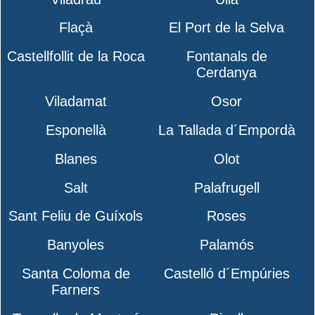
Flaçà
El Port de la Selva
Castellfollit de la Roca
Fontanals de
Cerdanya
Viladamat
Osor
Esponellà
La Tallada d´Empordà
Blanes
Olot
Salt
Palafrugell
Sant Feliu de Guíxols
Roses
Banyoles
Palamós
Santa Coloma de
Castelló d´Empúries
Farners