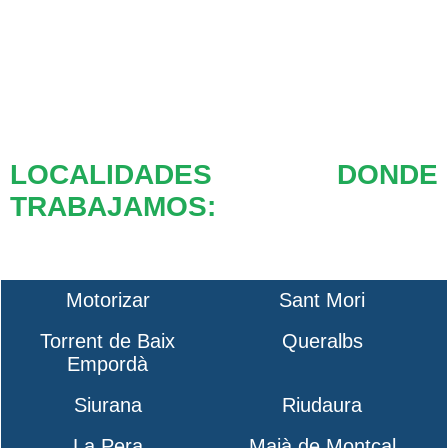
LOCALIDADES DONDE
TRABAJAMOS:
Motorizar
Sant Mori
Torrent de Baix
Queralbs
Empordà
Siurana
Riudaura
La Pera
Maià de Montcal