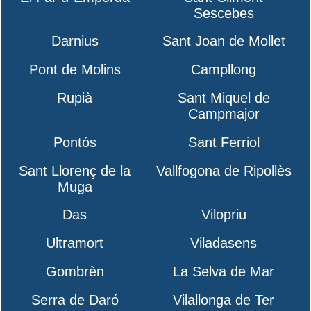
Sescebes
Darnius
Sant Joan de Mollet
Pont de Molins
Campllong
Rupià
Sant Miquel de
Campmajor
Pontós
Sant Ferriol
Sant Llorenç de la
Vallfogona de Ripollès
Muga
Das
Vilopriu
Ultramort
Viladasens
Gombrèn
La Selva de Mar
Serra de Daró
Vilallonga de Ter