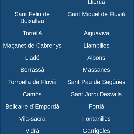
Llierca
Sant Feliu de
Sant Miquel de Fluvià
Buixalleu
Tortellà
Aiguaviva
Maçanet de Cabrenys
Llambilles
Lladó
Albons
Borrassà
Massanes
Torroella de Fluvià
Sant Pau de Segúries
Camós
Sant Jordi Desvalls
Bellcaire d´Empordà
Fortià
Vila-sacra
Fontanilles
Vidrà
Garrigoles