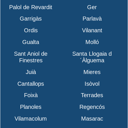
Palol de Revardit
Ger
Garrigàs
Parlavà
Ordis
Vilanant
Gualta
Molló
Sant Aniol de
Santa Llogaia d
Finestres
´Àlguema
Juià
Mieres
Cantallops
Isòvol
Foixà
Terrades
Planoles
Regencós
Vilamacolum
Masarac