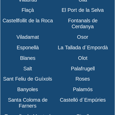
Flaçà
El Port de la Selva
Castellfollit de la Roca
Fontanals de
Cerdanya
Viladamat
Osor
Esponellà
La Tallada d´Empordà
Blanes
Olot
Salt
Palafrugell
Sant Feliu de Guíxols
Roses
Banyoles
Palamós
Santa Coloma de
Castelló d´Empúries
Farners