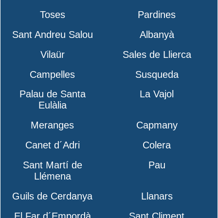
Toses
Pardines
Sant Andreu Salou
Albanyà
Vilaür
Sales de Llierca
Campelles
Susqueda
Palau de Santa
La Vajol
Eulàlia
Meranges
Capmany
Canet d´Adri
Colera
Sant Martí de
Pau
Llémena
Guils de Cerdanya
Llanars
El Far d´Empordà
Sant Climent