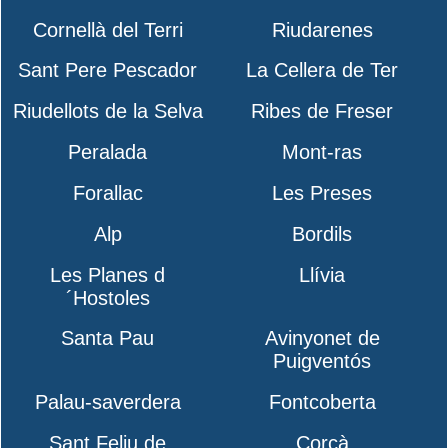
Cornellà del Terri
Riudarenes
Sant Pere Pescador
La Cellera de Ter
Riudellots de la Selva
Ribes de Freser
Peralada
Mont-ras
Forallac
Les Preses
Alp
Bordils
Les Planes d
Llívia
´Hostoles
Santa Pau
Avinyonet de
Puigventós
Palau-saverdera
Fontcoberta
Sant Feliu de
Corçà