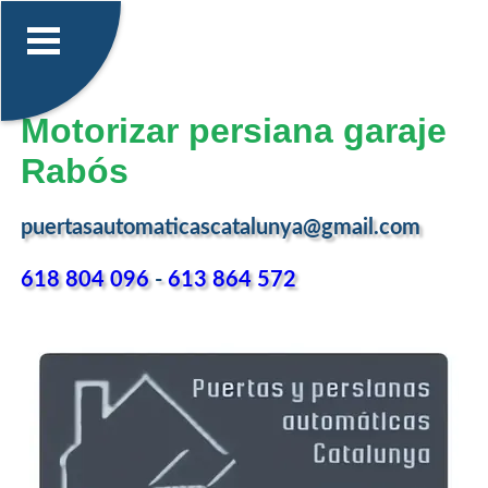
Motorizar persiana garaje
Rabós
puertasautomaticascatalunya@gmail.com
618 804 096
-
613 864 572