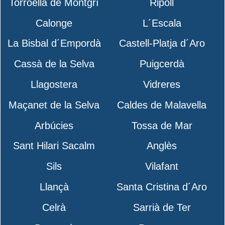
Torroella de Montgrí
Ripoll
Calonge
L´Escala
La Bisbal d´Empordà
Castell-Platja d´Aro
Cassà de la Selva
Puigcerdà
Llagostera
Vidreres
Maçanet de la Selva
Caldes de Malavella
Arbúcies
Tossa de Mar
Sant Hilari Sacalm
Anglès
Sils
Vilafant
Llançà
Santa Cristina d´Aro
Celrà
Sarrià de Ter