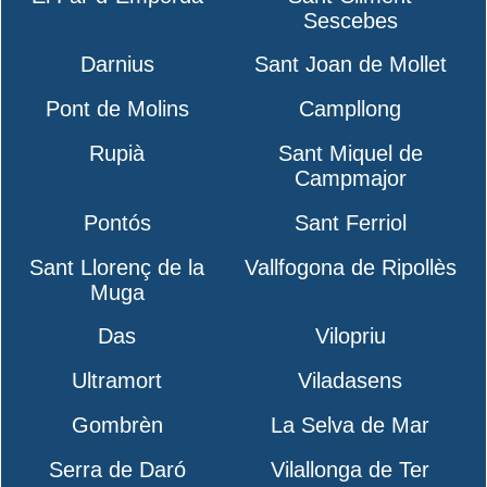
Sescebes
Darnius
Sant Joan de Mollet
Pont de Molins
Campllong
Rupià
Sant Miquel de
Campmajor
Pontós
Sant Ferriol
Sant Llorenç de la
Vallfogona de Ripollès
Muga
Das
Vilopriu
Ultramort
Viladasens
Gombrèn
La Selva de Mar
Serra de Daró
Vilallonga de Ter