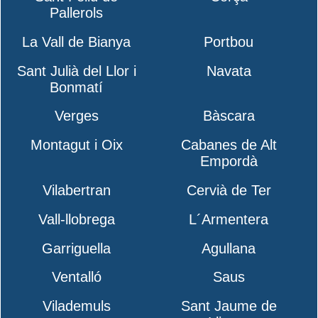
Pallerols
La Vall de Bianya
Portbou
Sant Julià del Llor i
Navata
Bonmatí
Verges
Bàscara
Montagut i Oix
Cabanes de Alt
Empordà
Vilabertran
Cervià de Ter
Vall-llobrega
L´Armentera
Garriguella
Agullana
Ventalló
Saus
Vilademuls
Sant Jaume de