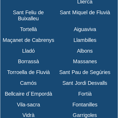
Llierca
Sant Feliu de
Sant Miquel de Fluvià
Buixalleu
Tortellà
Aiguaviva
Maçanet de Cabrenys
Llambilles
Lladó
Albons
Borrassà
Massanes
Torroella de Fluvià
Sant Pau de Segúries
Camós
Sant Jordi Desvalls
Bellcaire d´Empordà
Fortià
Vila-sacra
Fontanilles
Vidrà
Garrigoles