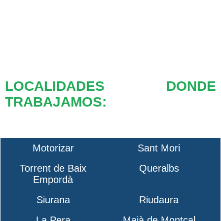
LOCALIDADES DONDE
TRABAJAMOS:
Motorizar
Sant Mori
Torrent de Baix
Queralbs
Empordà
Siurana
Riudaura
La Pera
Maià de Montcal