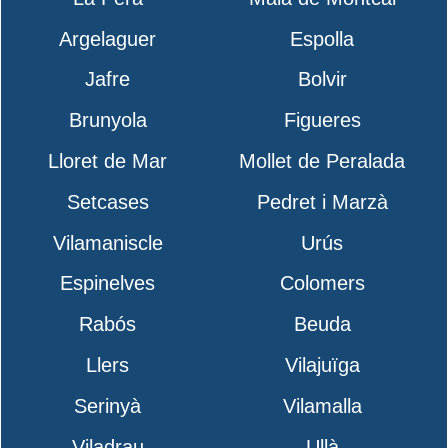
Argelaguer
Espolla
Jafre
Bolvir
Brunyola
Figueres
Lloret de Mar
Mollet de Peralada
Setcases
Pedret i Marzà
Vilamaniscle
Urús
Espinelves
Colomers
Rabós
Beuda
Llers
Vilajuïga
Serinyà
Vilamalla
Viladrau
Ullà