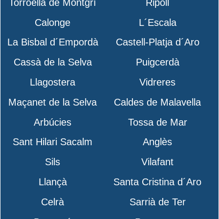
Torroella de Montgrí
Ripoll
Calonge
L´Escala
La Bisbal d´Empordà
Castell-Platja d´Aro
Cassà de la Selva
Puigcerdà
Llagostera
Vidreres
Maçanet de la Selva
Caldes de Malavella
Arbúcies
Tossa de Mar
Sant Hilari Sacalm
Anglès
Sils
Vilafant
Llançà
Santa Cristina d´Aro
Celrà
Sarrià de Ter