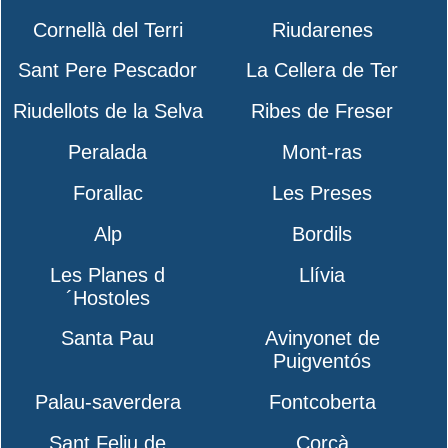
Cornellà del Terri
Riudarenes
Sant Pere Pescador
La Cellera de Ter
Riudellots de la Selva
Ribes de Freser
Peralada
Mont-ras
Forallac
Les Preses
Alp
Bordils
Les Planes d
Llívia
´Hostoles
Santa Pau
Avinyonet de
Puigventós
Palau-saverdera
Fontcoberta
Sant Feliu de
Corçà