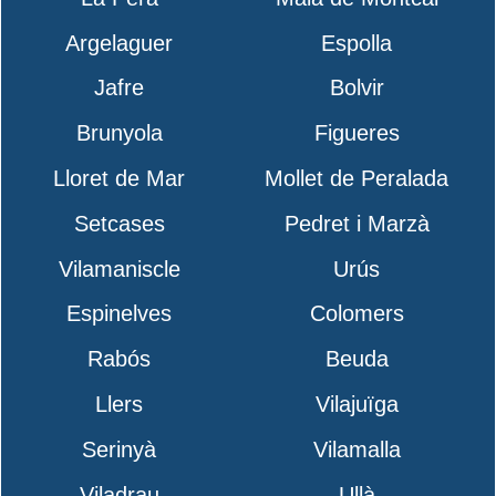
Argelaguer
Espolla
Jafre
Bolvir
Brunyola
Figueres
Lloret de Mar
Mollet de Peralada
Setcases
Pedret i Marzà
Vilamaniscle
Urús
Espinelves
Colomers
Rabós
Beuda
Llers
Vilajuïga
Serinyà
Vilamalla
Viladrau
Ullà