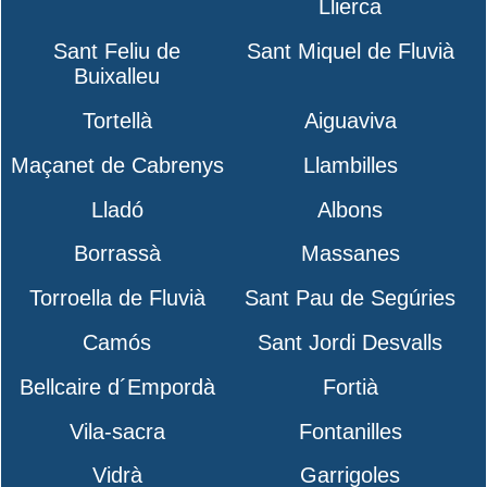
Llierca
Sant Feliu de
Sant Miquel de Fluvià
Buixalleu
Tortellà
Aiguaviva
Maçanet de Cabrenys
Llambilles
Lladó
Albons
Borrassà
Massanes
Torroella de Fluvià
Sant Pau de Segúries
Camós
Sant Jordi Desvalls
Bellcaire d´Empordà
Fortià
Vila-sacra
Fontanilles
Vidrà
Garrigoles