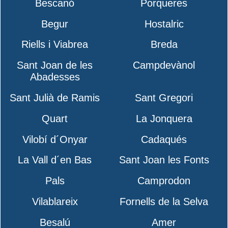
Bescanó
Porqueres
Begur
Hostalric
Riells i Viabrea
Breda
Sant Joan de les
Campdevànol
Abadesses
Sant Julià de Ramis
Sant Gregori
Quart
La Jonquera
Vilobí d´Onyar
Cadaqués
La Vall d´en Bas
Sant Joan les Fonts
Pals
Camprodon
Vilablareix
Fornells de la Selva
Besalú
Amer