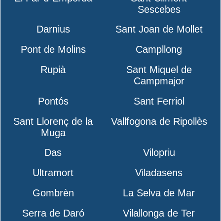
Sescebes
Darnius
Sant Joan de Mollet
Pont de Molins
Campllong
Rupià
Sant Miquel de
Campmajor
Pontós
Sant Ferriol
Sant Llorenç de la
Vallfogona de Ripollès
Muga
Das
Vilopriu
Ultramort
Viladasens
Gombrèn
La Selva de Mar
Serra de Daró
Vilallonga de Ter