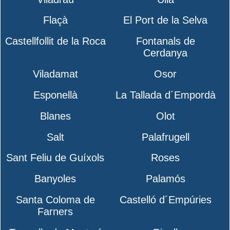
Flaçà
El Port de la Selva
Castellfollit de la Roca
Fontanals de
Cerdanya
Viladamat
Osor
Esponellà
La Tallada d´Empordà
Blanes
Olot
Salt
Palafrugell
Sant Feliu de Guíxols
Roses
Banyoles
Palamós
Santa Coloma de
Castelló d´Empúries
Farners