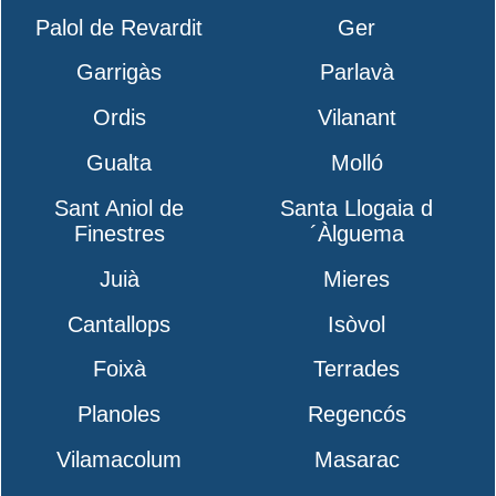
Palol de Revardit
Ger
Garrigàs
Parlavà
Ordis
Vilanant
Gualta
Molló
Sant Aniol de
Santa Llogaia d
Finestres
´Àlguema
Juià
Mieres
Cantallops
Isòvol
Foixà
Terrades
Planoles
Regencós
Vilamacolum
Masarac