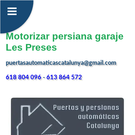
Motorizar persiana garaje
Les Preses
puertasautomaticascatalunya@gmail.com
618 804 096
-
613 864 572