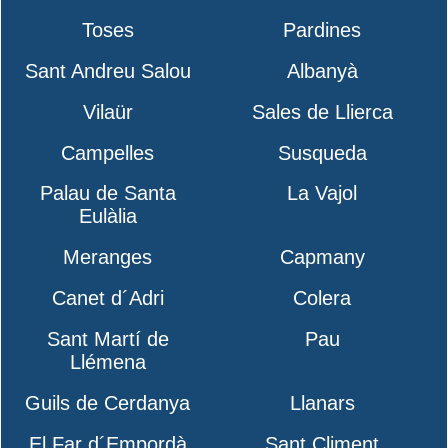
Toses
Pardines
Sant Andreu Salou
Albanyà
Vilaür
Sales de Llierca
Campelles
Susqueda
Palau de Santa
La Vajol
Eulàlia
Meranges
Capmany
Canet d´Adri
Colera
Sant Martí de
Pau
Llémena
Guils de Cerdanya
Llanars
El Far d´Empordà
Sant Climent