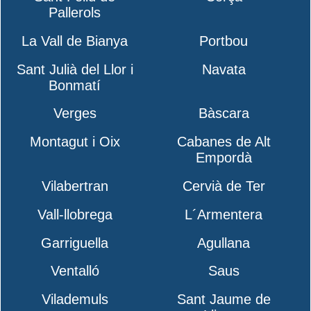
Pallerols
La Vall de Bianya
Portbou
Sant Julià del Llor i
Navata
Bonmatí
Verges
Bàscara
Montagut i Oix
Cabanes de Alt
Empordà
Vilabertran
Cervià de Ter
Vall-llobrega
L´Armentera
Garriguella
Agullana
Ventalló
Saus
Vilademuls
Sant Jaume de