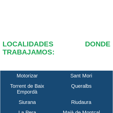
LOCALIDADES DONDE
TRABAJAMOS:
Motorizar
Sant Mori
Torrent de Baix
Queralbs
Empordà
Siurana
Riudaura
La Pera
Maià de Montcal