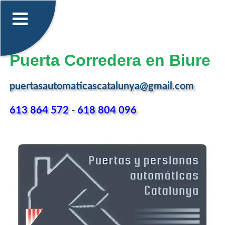
Puerta Corredera en Biure
puertasautomaticascatalunya@gmail.com
613 864 572
-
618 804 096