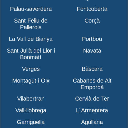
Palau-saverdera
Fontcoberta
Sant Feliu de
Corçà
Pallerols
La Vall de Bianya
Portbou
Sant Julià del Llor i
Navata
Bonmatí
Verges
Bàscara
Montagut i Oix
Cabanes de Alt
Empordà
Vilabertran
Cervià de Ter
Vall-llobrega
L´Armentera
Garriguella
Agullana