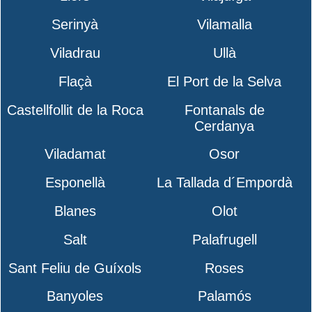
Serinyà
Vilamalla
Viladrau
Ullà
Flaçà
El Port de la Selva
Castellfollit de la Roca
Fontanals de
Cerdanya
Viladamat
Osor
Esponellà
La Tallada d´Empordà
Blanes
Olot
Salt
Palafrugell
Sant Feliu de Guíxols
Roses
Banyoles
Palamós