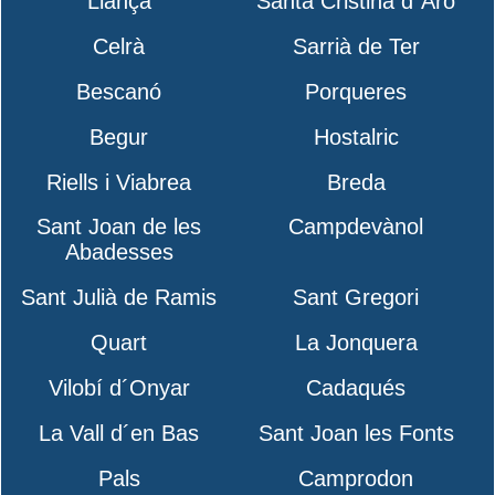
Llançà
Santa Cristina d´Aro
Celrà
Sarrià de Ter
Bescanó
Porqueres
Begur
Hostalric
Riells i Viabrea
Breda
Sant Joan de les
Campdevànol
Abadesses
Sant Julià de Ramis
Sant Gregori
Quart
La Jonquera
Vilobí d´Onyar
Cadaqués
La Vall d´en Bas
Sant Joan les Fonts
Pals
Camprodon