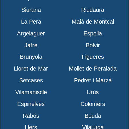
Siurana
Riudaura
La Pera
Maià de Montcal
Argelaguer
Espolla
Jafre
Bolvir
Brunyola
Figueres
Lloret de Mar
Mollet de Peralada
Setcases
Pedret i Marzà
Vilamaniscle
Urús
Espinelves
Colomers
Rabós
Beuda
Llers
Vilajuïga