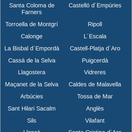
Santa Coloma de
Castelló d´Empúries
Farners
Torroella de Montgrí
Ripoll
Calonge
L´Escala
La Bisbal d´Empordà
Castell-Platja d´Aro
Cassà de la Selva
Puigcerdà
Llagostera
Vidreres
Maçanet de la Selva
Caldes de Malavella
Arbúcies
Tossa de Mar
Sant Hilari Sacalm
Anglès
Sils
Vilafant