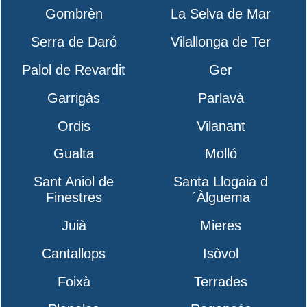
Gombrèn
La Selva de Mar
Serra de Daró
Vilallonga de Ter
Palol de Revardit
Ger
Garrigàs
Parlavà
Ordis
Vilanant
Gualta
Molló
Sant Aniol de
Santa Llogaia d
Finestres
´Àlguema
Juià
Mieres
Cantallops
Isòvol
Foixà
Terrades