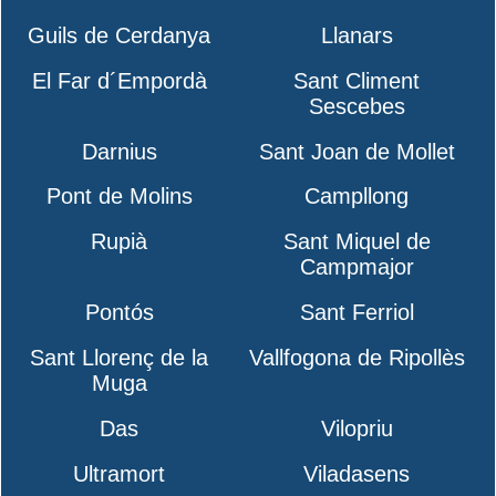
Guils de Cerdanya
Llanars
El Far d´Empordà
Sant Climent
Sescebes
Darnius
Sant Joan de Mollet
Pont de Molins
Campllong
Rupià
Sant Miquel de
Campmajor
Pontós
Sant Ferriol
Sant Llorenç de la
Vallfogona de Ripollès
Muga
Das
Vilopriu
Ultramort
Viladasens