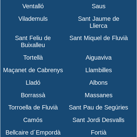
Ventalló
Saus
Vilademuls
Sant Jaume de
Llierca
Sant Feliu de
Sant Miquel de Fluvià
Buixalleu
Tortellà
Aiguaviva
Maçanet de Cabrenys
Llambilles
Lladó
Albons
Borrassà
Massanes
Torroella de Fluvià
Sant Pau de Segúries
Camós
Sant Jordi Desvalls
Bellcaire d´Empordà
Fortià