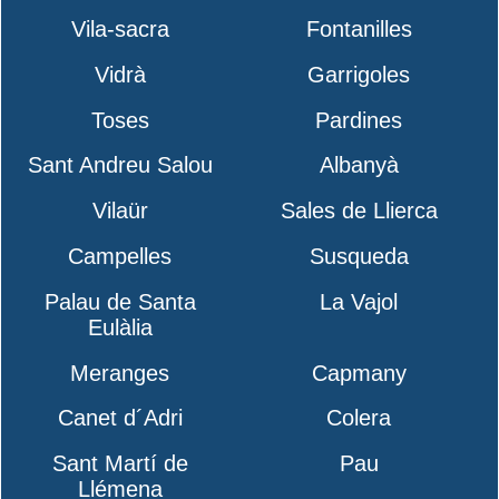
Vila-sacra
Fontanilles
Vidrà
Garrigoles
Toses
Pardines
Sant Andreu Salou
Albanyà
Vilaür
Sales de Llierca
Campelles
Susqueda
Palau de Santa
La Vajol
Eulàlia
Meranges
Capmany
Canet d´Adri
Colera
Sant Martí de
Pau
Llémena