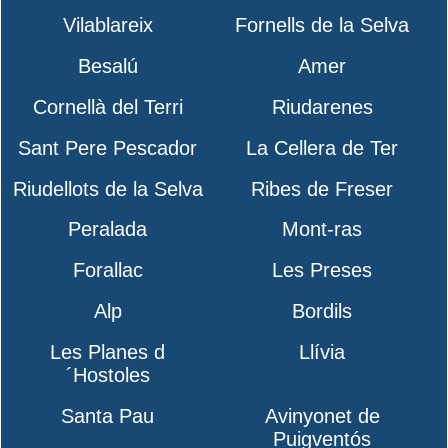
Vilablareix
Fornells de la Selva
Besalú
Amer
Cornellà del Terri
Riudarenes
Sant Pere Pescador
La Cellera de Ter
Riudellots de la Selva
Ribes de Freser
Peralada
Mont-ras
Forallac
Les Preses
Alp
Bordils
Les Planes d
Llívia
´Hostoles
Santa Pau
Avinyonet de
Puigventós