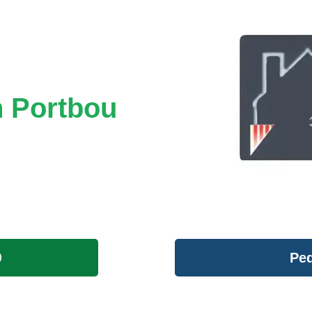
n Portbou
Ped