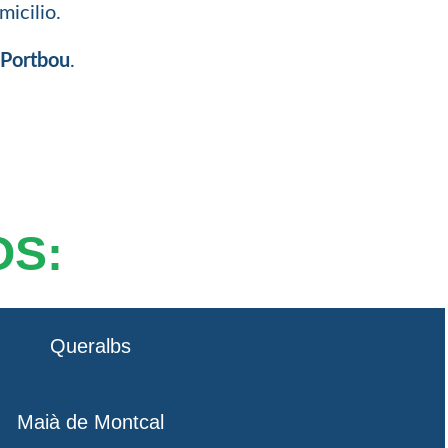
icilio.
 Portbou
.
OS:
Queralbs
Maià de Montcal