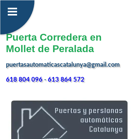
Puerta Corredera en
Mollet de Peralada
puertasautomaticascatalunya@gmail.com
618 804 096
-
613 864 572