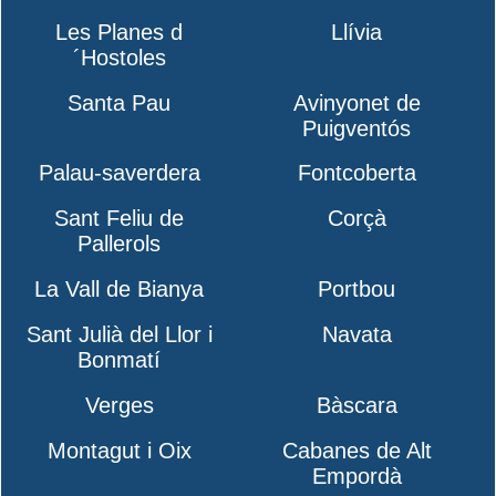
Les Planes d
Llívia
´Hostoles
Santa Pau
Avinyonet de
Puigventós
Palau-saverdera
Fontcoberta
Sant Feliu de
Corçà
Pallerols
La Vall de Bianya
Portbou
Sant Julià del Llor i
Navata
Bonmatí
Verges
Bàscara
Montagut i Oix
Cabanes de Alt
Empordà