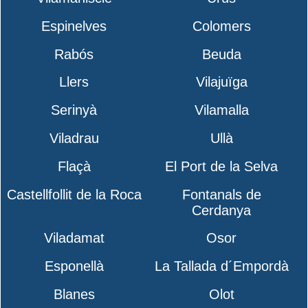
Espinelves
Colomers
Rabós
Beuda
Llers
Vilajuïga
Serinyà
Vilamalla
Viladrau
Ullà
Flaçà
El Port de la Selva
Castellfollit de la Roca
Fontanals de
Cerdanya
Viladamat
Osor
Esponellà
La Tallada d´Empordà
Blanes
Olot