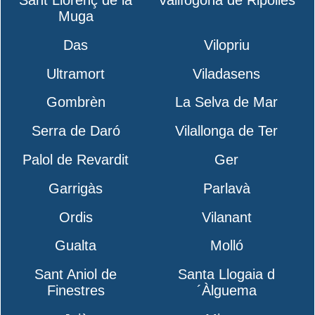
Muga
Das
Vilopriu
Ultramort
Viladasens
Gombrèn
La Selva de Mar
Serra de Daró
Vilallonga de Ter
Palol de Revardit
Ger
Garrigàs
Parlavà
Ordis
Vilanant
Gualta
Molló
Sant Aniol de
Santa Llogaia d
Finestres
´Àlguema