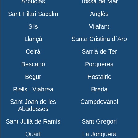
Arbúcies
Tossa de Mar
Sant Hilari Sacalm
Anglès
Sils
Vilafant
Llançà
Santa Cristina d´Aro
Celrà
Sarrià de Ter
Bescanó
Porqueres
Begur
Hostalric
Riells i Viabrea
Breda
Sant Joan de les
Campdevànol
Abadesses
Sant Julià de Ramis
Sant Gregori
Quart
La Jonquera