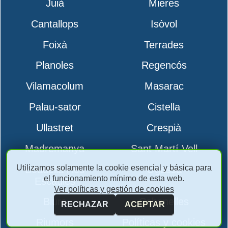
Juià
Mieres
Cantallops
Isòvol
Foixà
Terrades
Planoles
Regencós
Vilamacolum
Masarac
Palau-sator
Cistella
Ullastret
Crespià
Madremanya
Sant Martí Vell
Utilizamos solamente la cookie esencial y básica para
Boadella i les
Ogassa
el funcionamiento mínimo de esta web.
Escaules
Ver políticas y gestión de cookies
Biure
Cabanelles
RECHAZAR
ACEPTAR
Riumors
Políticas y cookies