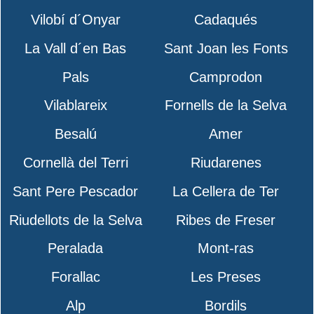
Vilobí d´Onyar
Cadaqués
La Vall d´en Bas
Sant Joan les Fonts
Pals
Camprodon
Vilablareix
Fornells de la Selva
Besalú
Amer
Cornellà del Terri
Riudarenes
Sant Pere Pescador
La Cellera de Ter
Riudellots de la Selva
Ribes de Freser
Peralada
Mont-ras
Forallac
Les Preses
Alp
Bordils