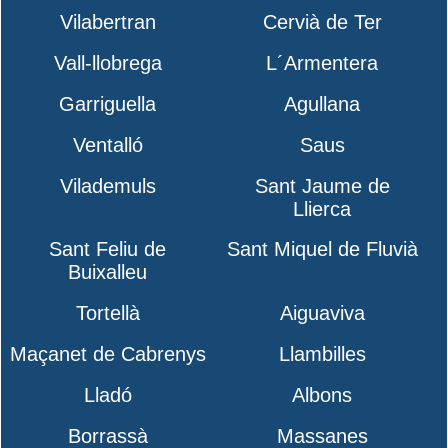
Vilabertran
Cervià de Ter
Vall-llobrega
L´Armentera
Garriguella
Agullana
Ventalló
Saus
Vilademuls
Sant Jaume de
Llierca
Sant Feliu de
Sant Miquel de Fluvià
Buixalleu
Tortellà
Aiguaviva
Maçanet de Cabrenys
Llambilles
Lladó
Albons
Borrassà
Massanes