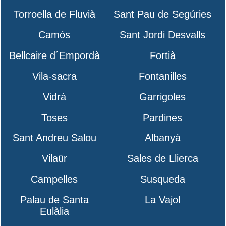
Torroella de Fluvià
Sant Pau de Segúries
Camós
Sant Jordi Desvalls
Bellcaire d´Empordà
Fortià
Vila-sacra
Fontanilles
Vidrà
Garrigoles
Toses
Pardines
Sant Andreu Salou
Albanyà
Vilaür
Sales de Llierca
Campelles
Susqueda
Palau de Santa
La Vajol
Eulàlia