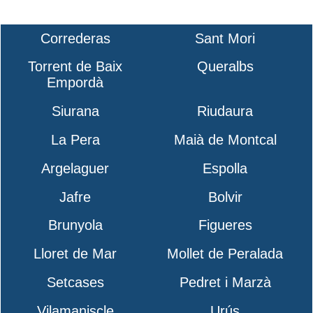
Correderas
Sant Mori
Torrent de Baix
Queralbs
Empordà
Siurana
Riudaura
La Pera
Maià de Montcal
Argelaguer
Espolla
Jafre
Bolvir
Brunyola
Figueres
Lloret de Mar
Mollet de Peralada
Setcases
Pedret i Marzà
Vilamaniscle
Urús