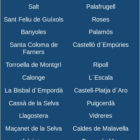
Salt
Palafrugell
Sant Feliu de Guíxols
Roses
Banyoles
Palamós
Santa Coloma de
Castelló d´Empúries
Farners
Torroella de Montgrí
Ripoll
Calonge
L´Escala
La Bisbal d´Empordà
Castell-Platja d´Aro
Cassà de la Selva
Puigcerdà
Llagostera
Vidreres
Maçanet de la Selva
Caldes de Malavella