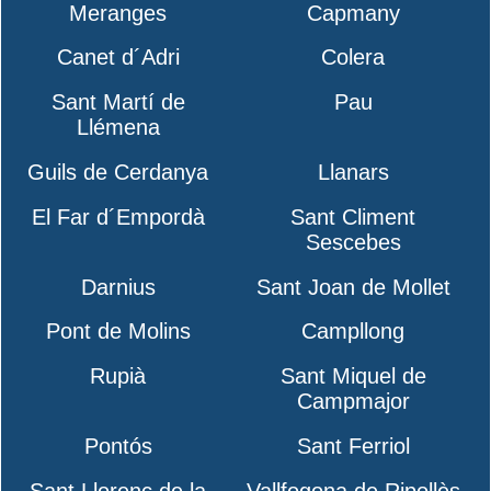
Meranges
Capmany
Canet d´Adri
Colera
Sant Martí de
Pau
Llémena
Guils de Cerdanya
Llanars
El Far d´Empordà
Sant Climent
Sescebes
Darnius
Sant Joan de Mollet
Pont de Molins
Campllong
Rupià
Sant Miquel de
Campmajor
Pontós
Sant Ferriol
Sant Llorenç de la
Vallfogona de Ripollès