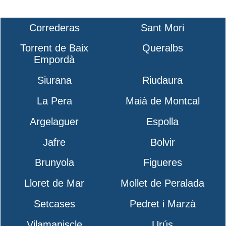
Correderas
Sant Mori
Torrent de Baix
Queralbs
Empordà
Siurana
Riudaura
La Pera
Maià de Montcal
Argelaguer
Espolla
Jafre
Bolvir
Brunyola
Figueres
Lloret de Mar
Mollet de Peralada
Setcases
Pedret i Marzà
Vilamaniscle
Urús