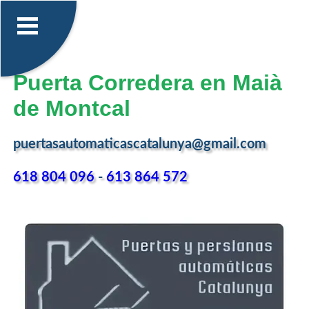
Puerta Corredera en Maià
de Montcal
puertasautomaticascatalunya@gmail.com
618 804 096
-
613 864 572