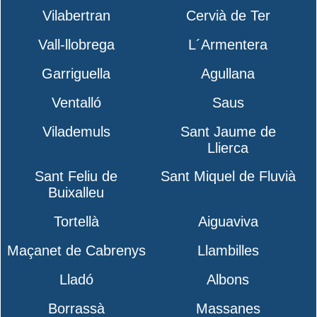
Vilabertran
Cervià de Ter
Vall-llobrega
L´Armentera
Garriguella
Agullana
Ventalló
Saus
Vilademuls
Sant Jaume de
Llierca
Sant Feliu de
Sant Miquel de Fluvià
Buixalleu
Tortellà
Aiguaviva
Maçanet de Cabrenys
Llambilles
Lladó
Albons
Borrassà
Massanes