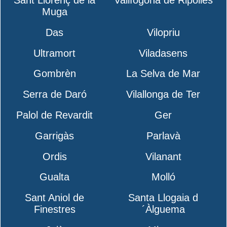
Muga
Das
Vilopriu
Ultramort
Viladasens
Gombrèn
La Selva de Mar
Serra de Daró
Vilallonga de Ter
Palol de Revardit
Ger
Garrigàs
Parlavà
Ordis
Vilanant
Gualta
Molló
Sant Aniol de
Santa Llogaia d
Finestres
´Àlguema