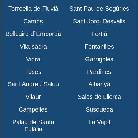
Torroella de Fluvià
Sant Pau de Segúries
Camós
Sant Jordi Desvalls
Bellcaire d´Empordà
Fortià
Vila-sacra
Fontanilles
Vidrà
Garrigoles
Toses
Pardines
Sant Andreu Salou
Albanyà
Vilaür
Sales de Llierca
Campelles
Susqueda
Palau de Santa
La Vajol
Eulàlia