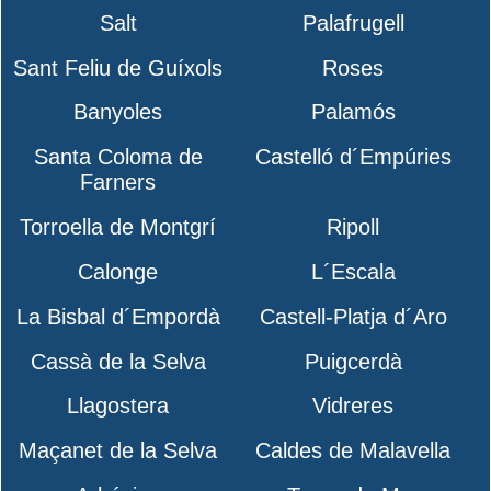
Salt
Palafrugell
Sant Feliu de Guíxols
Roses
Banyoles
Palamós
Santa Coloma de
Castelló d´Empúries
Farners
Torroella de Montgrí
Ripoll
Calonge
L´Escala
La Bisbal d´Empordà
Castell-Platja d´Aro
Cassà de la Selva
Puigcerdà
Llagostera
Vidreres
Maçanet de la Selva
Caldes de Malavella