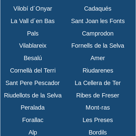
Vilobí d´Onyar
Cadaqués
La Vall d´en Bas
Sant Joan les Fonts
Pals
Camprodon
Vilablareix
Fornells de la Selva
Besalú
Amer
Cornellà del Terri
Riudarenes
Sant Pere Pescador
La Cellera de Ter
Riudellots de la Selva
Ribes de Freser
Peralada
Mont-ras
Forallac
Les Preses
Alp
Bordils