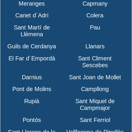
Meranges
Capmany
Canet d´Adri
Colera
Sant Martí de
Pau
Llémena
Guils de Cerdanya
Llanars
El Far d´Empordà
Sant Climent
Sescebes
Darnius
Sant Joan de Mollet
Pont de Molins
Campllong
Rupià
Sant Miquel de
Campmajor
Pontós
Sant Ferriol
Sant Llorenç de la
Vallfogona de Ripollès