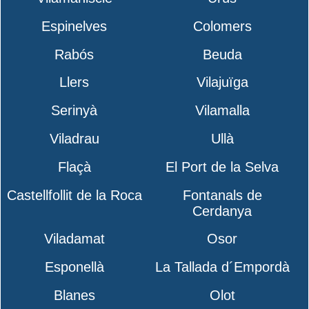
Espinelves
Colomers
Rabós
Beuda
Llers
Vilajuïga
Serinyà
Vilamalla
Viladrau
Ullà
Flaçà
El Port de la Selva
Castellfollit de la Roca
Fontanals de
Cerdanya
Viladamat
Osor
Esponellà
La Tallada d´Empordà
Blanes
Olot