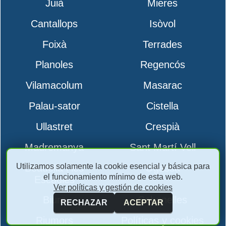
Juià
Mieres
Cantallops
Isòvol
Foixà
Terrades
Planoles
Regencós
Vilamacolum
Masarac
Palau-sator
Cistella
Ullastret
Crespià
Madremanya
Sant Martí Vell
Utilizamos solamente la cookie esencial y básica para
Boadella i les
Ogassa
el funcionamiento mínimo de esta web.
Escaules
Ver políticas y gestión de cookies
Biure
Cabanelles
RECHAZAR
ACEPTAR
Riumors
Políticas y cookies