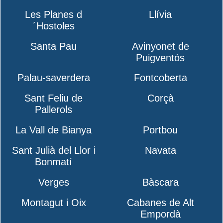
Les Planes d
Llívia
´Hostoles
Santa Pau
Avinyonet de
Puigventós
Palau-saverdera
Fontcoberta
Sant Feliu de
Corçà
Pallerols
La Vall de Bianya
Portbou
Sant Julià del Llor i
Navata
Bonmatí
Verges
Bàscara
Montagut i Oix
Cabanes de Alt
Empordà