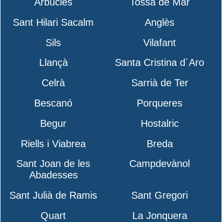
Arbúcies
Tossa de Mar
Sant Hilari Sacalm
Anglès
Sils
Vilafant
Llançà
Santa Cristina d´Aro
Celrà
Sarrià de Ter
Bescanó
Porqueres
Begur
Hostalric
Riells i Viabrea
Breda
Sant Joan de les
Campdevànol
Abadesses
Sant Julià de Ramis
Sant Gregori
Quart
La Jonquera