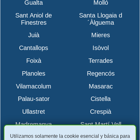
Gualta
Molló
Sant Aniol de
Santa Llogaia d
Finestres
´Àlguema
Juià
Mieres
Cantallops
Isòvol
Foixà
Terrades
Planoles
Regencós
Vilamacolum
Masarac
Palau-sator
Cistella
Ullastret
Crespià
Madremanya
Sant Martí Vell
Utilizamos solamente la cookie esencial y básica para
Boadella i les
Ogassa