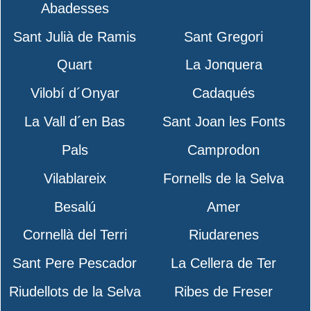
Abadesses
Sant Julià de Ramis
Sant Gregori
Quart
La Jonquera
Vilobí d´Onyar
Cadaqués
La Vall d´en Bas
Sant Joan les Fonts
Pals
Camprodon
Vilablareix
Fornells de la Selva
Besalú
Amer
Cornellà del Terri
Riudarenes
Sant Pere Pescador
La Cellera de Ter
Riudellots de la Selva
Ribes de Freser