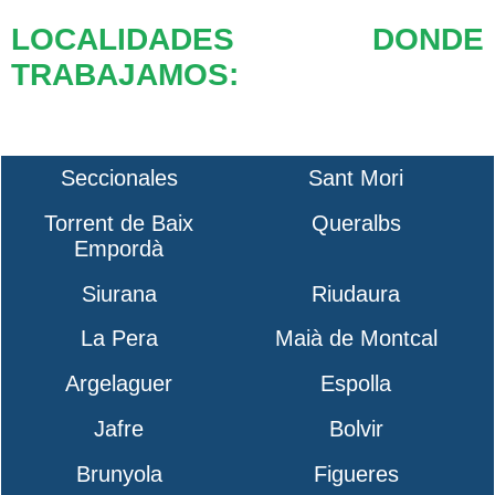
LOCALIDADES DONDE
TRABAJAMOS:
Seccionales
Sant Mori
Torrent de Baix
Queralbs
Empordà
Siurana
Riudaura
La Pera
Maià de Montcal
Argelaguer
Espolla
Jafre
Bolvir
Brunyola
Figueres