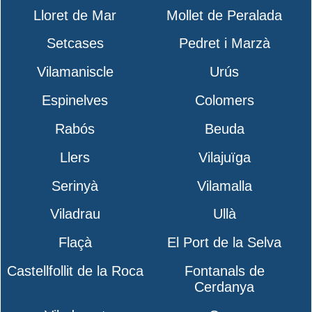
Lloret de Mar
Mollet de Peralada
Setcases
Pedret i Marzà
Vilamaniscle
Urús
Espinelves
Colomers
Rabós
Beuda
Llers
Vilajuïga
Serinyà
Vilamalla
Viladrau
Ullà
Flaçà
El Port de la Selva
Castellfollit de la Roca
Fontanals de
Cerdanya