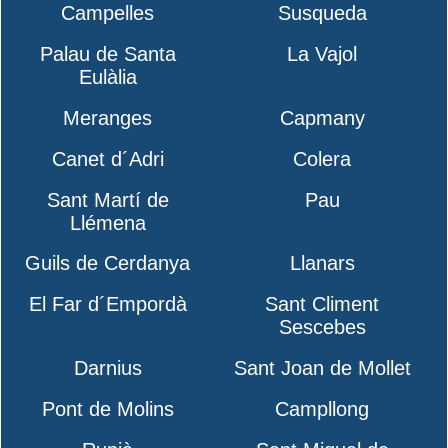
Campelles
Susqueda
Palau de Santa
La Vajol
Eulàlia
Meranges
Capmany
Canet d´Adri
Colera
Sant Martí de
Pau
Llémena
Guils de Cerdanya
Llanars
El Far d´Empordà
Sant Climent
Sescebes
Darnius
Sant Joan de Mollet
Pont de Molins
Campllong