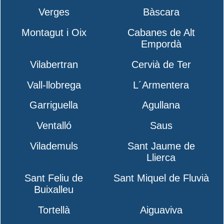
Verges
Bàscara
Montagut i Oix
Cabanes de Alt
Empordà
Vilabertran
Cervià de Ter
Vall-llobrega
L´Armentera
Garriguella
Agullana
Ventalló
Saus
Vilademuls
Sant Jaume de
Llierca
Sant Feliu de
Sant Miquel de Fluvià
Buixalleu
Tortellà
Aiguaviva