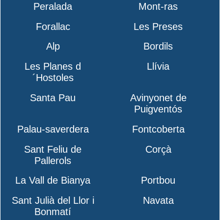
Peralada
Mont-ras
Forallac
Les Preses
Alp
Bordils
Les Planes d
Llívia
´Hostoles
Santa Pau
Avinyonet de
Puigventós
Palau-saverdera
Fontcoberta
Sant Feliu de
Corçà
Pallerols
La Vall de Bianya
Portbou
Sant Julià del Llor i
Navata
Bonmatí