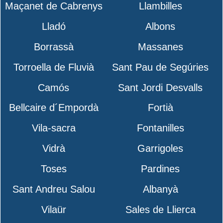
Maçanet de Cabrenys
Llambilles
Lladó
Albons
Borrassà
Massanes
Torroella de Fluvià
Sant Pau de Segúries
Camós
Sant Jordi Desvalls
Bellcaire d´Empordà
Fortià
Vila-sacra
Fontanilles
Vidrà
Garrigoles
Toses
Pardines
Sant Andreu Salou
Albanyà
Vilaür
Sales de Llierca