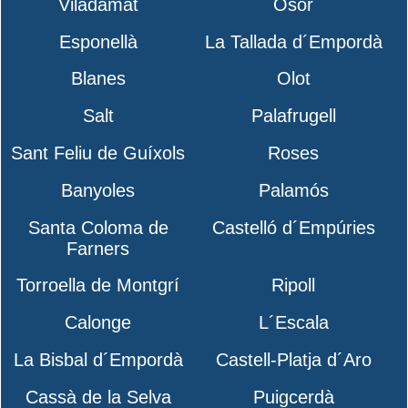
Viladamat
Osor
Esponellà
La Tallada d´Empordà
Blanes
Olot
Salt
Palafrugell
Sant Feliu de Guíxols
Roses
Banyoles
Palamós
Santa Coloma de
Castelló d´Empúries
Farners
Torroella de Montgrí
Ripoll
Calonge
L´Escala
La Bisbal d´Empordà
Castell-Platja d´Aro
Cassà de la Selva
Puigcerdà