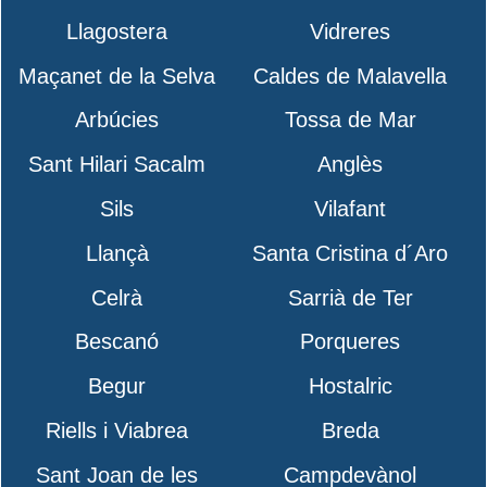
Llagostera
Vidreres
Maçanet de la Selva
Caldes de Malavella
Arbúcies
Tossa de Mar
Sant Hilari Sacalm
Anglès
Sils
Vilafant
Llançà
Santa Cristina d´Aro
Celrà
Sarrià de Ter
Bescanó
Porqueres
Begur
Hostalric
Riells i Viabrea
Breda
Sant Joan de les
Campdevànol