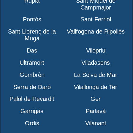
Rupià
Sant Miquel de
Campmajor
Pontós
Sant Ferriol
Sant Llorenç de la
Vallfogona de Ripollès
Muga
Das
Vilopriu
Ultramort
Viladasens
Gombrèn
La Selva de Mar
Serra de Daró
Vilallonga de Ter
Palol de Revardit
Ger
Garrigàs
Parlavà
Ordis
Vilanant