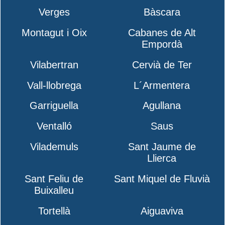
Verges
Bàscara
Montagut i Oix
Cabanes de Alt
Empordà
Vilabertran
Cervià de Ter
Vall-llobrega
L´Armentera
Garriguella
Agullana
Ventalló
Saus
Vilademuls
Sant Jaume de
Llierca
Sant Feliu de
Sant Miquel de Fluvià
Buixalleu
Tortellà
Aiguaviva