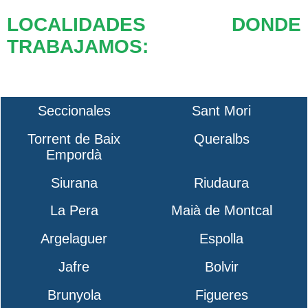
LOCALIDADES DONDE
TRABAJAMOS:
Seccionales
Sant Mori
Torrent de Baix
Queralbs
Empordà
Siurana
Riudaura
La Pera
Maià de Montcal
Argelaguer
Espolla
Jafre
Bolvir
Brunyola
Figueres