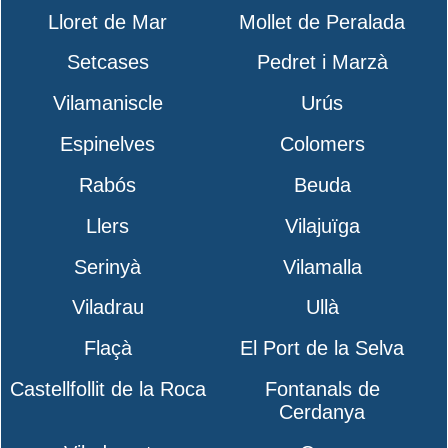
Lloret de Mar
Mollet de Peralada
Setcases
Pedret i Marzà
Vilamaniscle
Urús
Espinelves
Colomers
Rabós
Beuda
Llers
Vilajuïga
Serinyà
Vilamalla
Viladrau
Ullà
Flaçà
El Port de la Selva
Castellfollit de la Roca
Fontanals de
Cerdanya