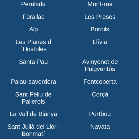
Peralada
Mont-ras
Forallac
Les Preses
Alp
Bordils
Les Planes d
Llívia
´Hostoles
Santa Pau
Avinyonet de
Puigventós
Palau-saverdera
Fontcoberta
Sant Feliu de
Corçà
Pallerols
La Vall de Bianya
Portbou
Sant Julià del Llor i
Navata
Bonmatí