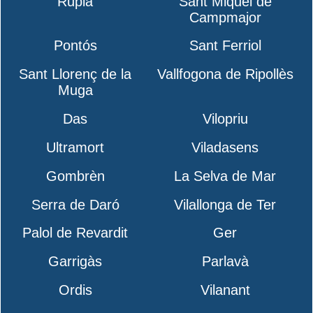
Rupià
Sant Miquel de
Campmajor
Pontós
Sant Ferriol
Sant Llorenç de la
Vallfogona de Ripollès
Muga
Das
Vilopriu
Ultramort
Viladasens
Gombrèn
La Selva de Mar
Serra de Daró
Vilallonga de Ter
Palol de Revardit
Ger
Garrigàs
Parlavà
Ordis
Vilanant