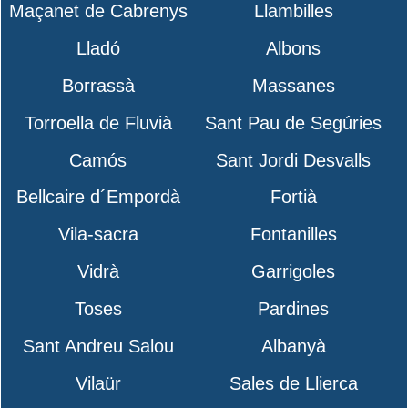
Maçanet de Cabrenys
Llambilles
Lladó
Albons
Borrassà
Massanes
Torroella de Fluvià
Sant Pau de Segúries
Camós
Sant Jordi Desvalls
Bellcaire d´Empordà
Fortià
Vila-sacra
Fontanilles
Vidrà
Garrigoles
Toses
Pardines
Sant Andreu Salou
Albanyà
Vilaür
Sales de Llierca