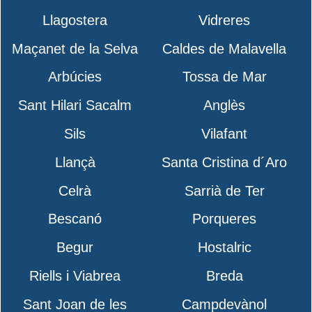
Llagostera
Vidreres
Maçanet de la Selva
Caldes de Malavella
Arbúcies
Tossa de Mar
Sant Hilari Sacalm
Anglès
Sils
Vilafant
Llançà
Santa Cristina d´Aro
Celrà
Sarrià de Ter
Bescanó
Porqueres
Begur
Hostalric
Riells i Viabrea
Breda
Sant Joan de les
Campdevànol