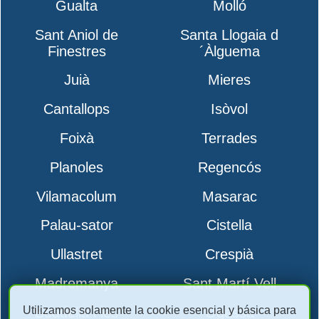
Gualta
Molló
Sant Aniol de
Santa Llogaia d
Finestres
´Àlguema
Juià
Mieres
Cantallops
Isòvol
Foixà
Terrades
Planoles
Regencós
Vilamacolum
Masarac
Palau-sator
Cistella
Ullastret
Crespià
Madremanya
Sant Martí Vell
Utilizamos solamente la cookie esencial y básica para
Boadella i les
Ogassa