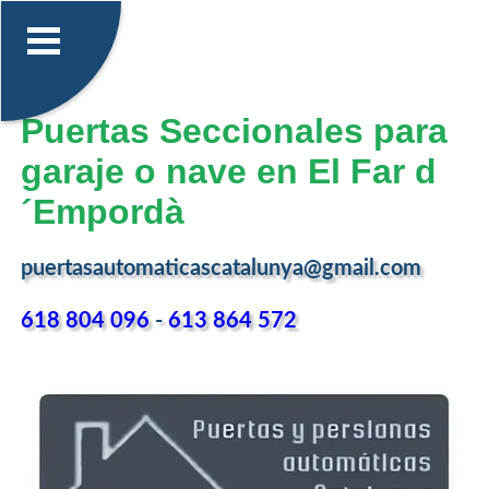
Puertas Seccionales para
garaje o nave en El Far d
´Empordà
puertasautomaticascatalunya@gmail.com
618 804 096
-
613 864 572