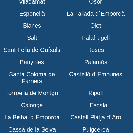
Viladamat
Osor
Esponellà
La Tallada d´Empordà
Blanes
Olot
Salt
Palafrugell
Sant Feliu de Guíxols
Roses
Banyoles
Palamós
Santa Coloma de
Castelló d´Empúries
Farners
Torroella de Montgrí
Ripoll
Calonge
L´Escala
La Bisbal d´Empordà
Castell-Platja d´Aro
Cassà de la Selva
Puigcerdà