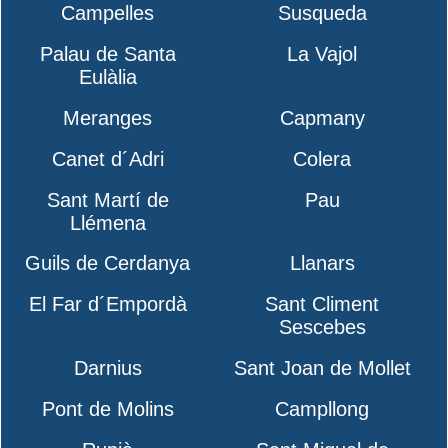
Campelles
Susqueda
Palau de Santa
La Vajol
Eulàlia
Meranges
Capmany
Canet d´Adri
Colera
Sant Martí de
Pau
Llémena
Guils de Cerdanya
Llanars
El Far d´Empordà
Sant Climent
Sescebes
Darnius
Sant Joan de Mollet
Pont de Molins
Campllong