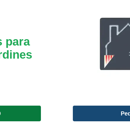
s para
rdines
Ped