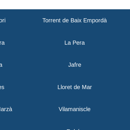
ori
Torrent de Baix Empordà
ra
La Pera
a
Jafre
es
Lloret de Mar
Marzà
Vilamaniscle