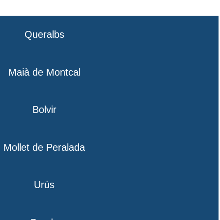
Queralbs
Maià de Montcal
Bolvir
Mollet de Peralada
Urús