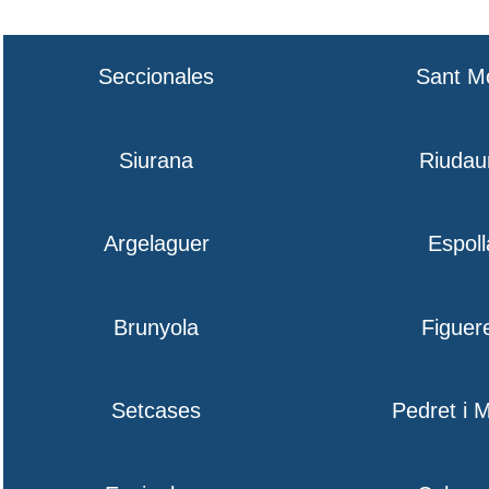
Seccionales
Sant M
Siurana
Riudau
Argelaguer
Espoll
Brunyola
Figuer
Setcases
Pedret i 