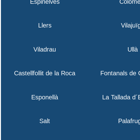
Espinelves
Colome
Llers
Vilajuï
Viladrau
Ullà
Castellfollit de la Roca
Fontanals de
Esponellà
La Tallada d
Salt
Palafrug