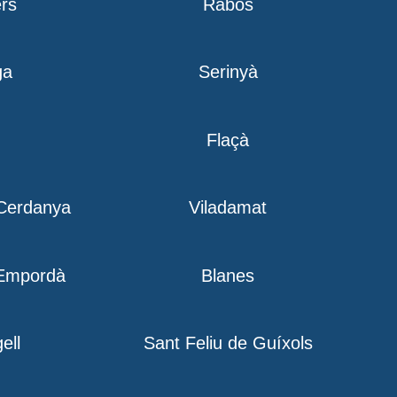
rs
Rabós
ga
Serinyà
Flaçà
 Cerdanya
Viladamat
´Empordà
Blanes
ell
Sant Feliu de Guíxols