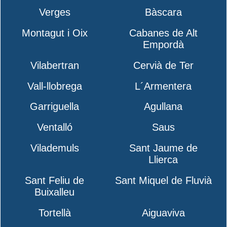
Verges
Bàscara
Montagut i Oix
Cabanes de Alt
Empordà
Vilabertran
Cervià de Ter
Vall-llobrega
L´Armentera
Garriguella
Agullana
Ventalló
Saus
Vilademuls
Sant Jaume de
Llierca
Sant Feliu de
Sant Miquel de Fluvià
Buixalleu
Tortellà
Aiguaviva