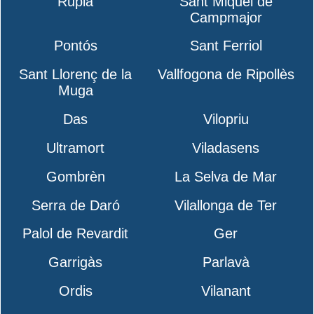
Rupià
Sant Miquel de
Campmajor
Pontós
Sant Ferriol
Sant Llorenç de la
Vallfogona de Ripollès
Muga
Das
Vilopriu
Ultramort
Viladasens
Gombrèn
La Selva de Mar
Serra de Daró
Vilallonga de Ter
Palol de Revardit
Ger
Garrigàs
Parlavà
Ordis
Vilanant