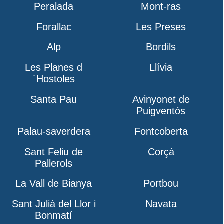
Peralada
Mont-ras
Forallac
Les Preses
Alp
Bordils
Les Planes d
Llívia
´Hostoles
Santa Pau
Avinyonet de
Puigventós
Palau-saverdera
Fontcoberta
Sant Feliu de
Corçà
Pallerols
La Vall de Bianya
Portbou
Sant Julià del Llor i
Navata
Bonmatí