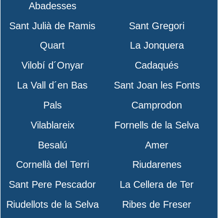
Abadesses
Sant Julià de Ramis
Sant Gregori
Quart
La Jonquera
Vilobí d´Onyar
Cadaqués
La Vall d´en Bas
Sant Joan les Fonts
Pals
Camprodon
Vilablareix
Fornells de la Selva
Besalú
Amer
Cornellà del Terri
Riudarenes
Sant Pere Pescador
La Cellera de Ter
Riudellots de la Selva
Ribes de Freser