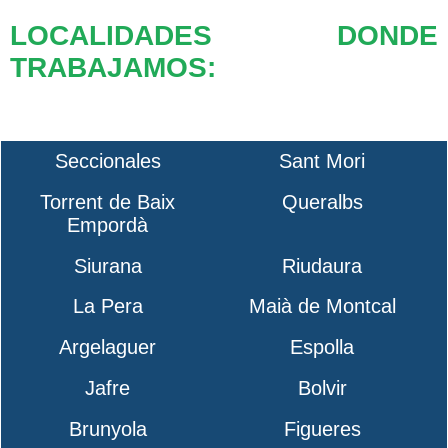
LOCALIDADES DONDE
TRABAJAMOS:
Seccionales
Sant Mori
Torrent de Baix
Queralbs
Empordà
Siurana
Riudaura
La Pera
Maià de Montcal
Argelaguer
Espolla
Jafre
Bolvir
Brunyola
Figueres