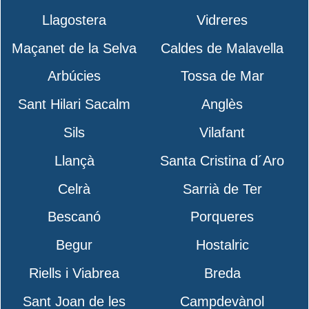
Llagostera
Vidreres
Maçanet de la Selva
Caldes de Malavella
Arbúcies
Tossa de Mar
Sant Hilari Sacalm
Anglès
Sils
Vilafant
Llançà
Santa Cristina d´Aro
Celrà
Sarrià de Ter
Bescanó
Porqueres
Begur
Hostalric
Riells i Viabrea
Breda
Sant Joan de les
Campdevànol