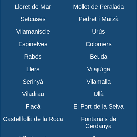
Lloret de Mar
Mollet de Peralada
Setcases
Pedret i Marzà
Vilamaniscle
Urús
Espinelves
Colomers
Rabós
Beuda
Llers
Vilajuïga
Serinyà
Vilamalla
Viladrau
Ullà
Flaçà
El Port de la Selva
Castellfollit de la Roca
Fontanals de
Cerdanya