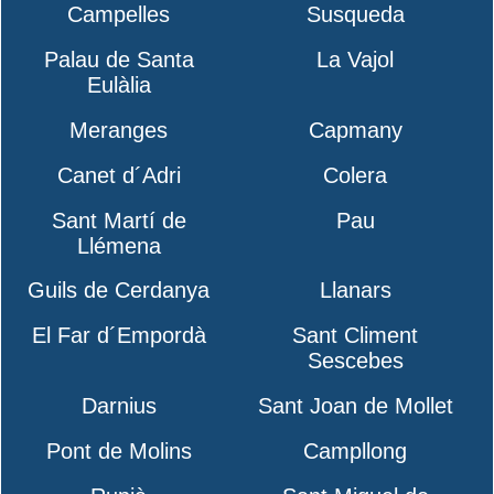
Campelles
Susqueda
Palau de Santa
La Vajol
Eulàlia
Meranges
Capmany
Canet d´Adri
Colera
Sant Martí de
Pau
Llémena
Guils de Cerdanya
Llanars
El Far d´Empordà
Sant Climent
Sescebes
Darnius
Sant Joan de Mollet
Pont de Molins
Campllong