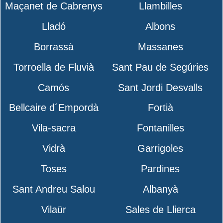
Maçanet de Cabrenys
Llambilles
Lladó
Albons
Borrassà
Massanes
Torroella de Fluvià
Sant Pau de Segúries
Camós
Sant Jordi Desvalls
Bellcaire d´Empordà
Fortià
Vila-sacra
Fontanilles
Vidrà
Garrigoles
Toses
Pardines
Sant Andreu Salou
Albanyà
Vilaür
Sales de Llierca