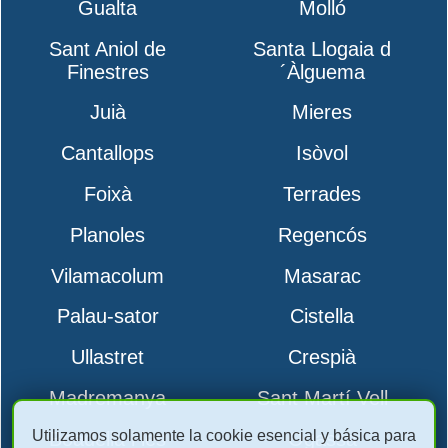
Gualta
Molló
Sant Aniol de
Santa Llogaia d
Finestres
´Àlguema
Juià
Mieres
Cantallops
Isòvol
Foixà
Terrades
Planoles
Regencós
Vilamacolum
Masarac
Palau-sator
Cistella
Ullastret
Crespià
Madremanya
Sant Martí Vell
Utilizamos solamente la cookie esencial y básica para
Boadella i les
Ogassa