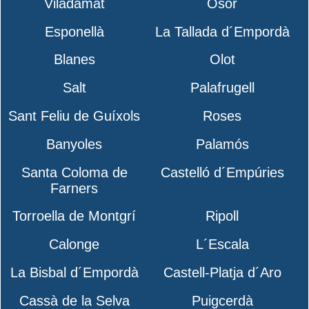
Viladamat
Osor
Esponellà
La Tallada d´Empordà
Blanes
Olot
Salt
Palafrugell
Sant Feliu de Guíxols
Roses
Banyoles
Palamós
Santa Coloma de
Castelló d´Empúries
Farners
Torroella de Montgrí
Ripoll
Calonge
L´Escala
La Bisbal d´Empordà
Castell-Platja d´Aro
Cassà de la Selva
Puigcerdà