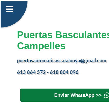
Puertas Basculante
Campelles
puertasautomaticascatalunya@gmail.com
613 864 572 - 618 804 096
Enviar WhatsApp >>