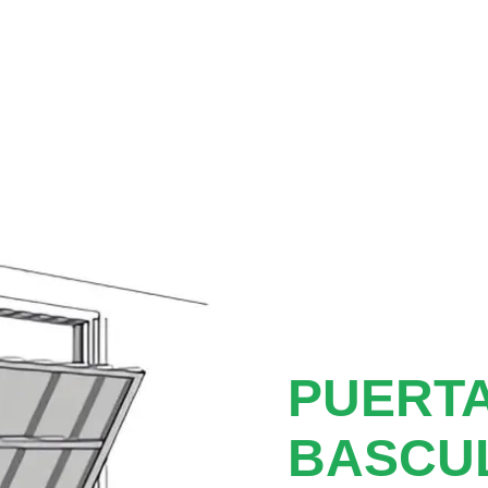
PUERTA
BASCU