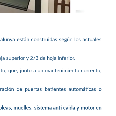
lunya están construidas según los actuales
 superior y 2/3 de hoja inferior.
to, que, junto a un mantenimiento correcto,
aración de puertas batientes automáticas o
oleas, muelles, sistema anti caida y motor en