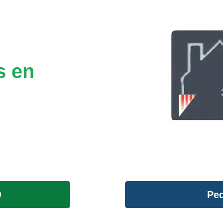
s en
Ped