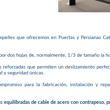
mpelles que ofrecemos en Puertas y Persianas Cata
or dos hojas de, normalmente, 1/3 de tamaño la hoja
s reforzadas que permiten un deslizamiento perfec
 y seguridad únicas.
ompromiso para la fabricación, instalación y rep
s equilibradas de cable de acero con contrapeso, p