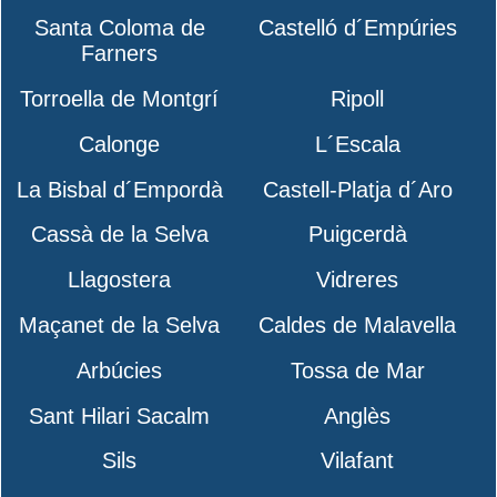
Santa Coloma de
Castelló d´Empúries
Farners
Torroella de Montgrí
Ripoll
Calonge
L´Escala
La Bisbal d´Empordà
Castell-Platja d´Aro
Cassà de la Selva
Puigcerdà
Llagostera
Vidreres
Maçanet de la Selva
Caldes de Malavella
Arbúcies
Tossa de Mar
Sant Hilari Sacalm
Anglès
Sils
Vilafant