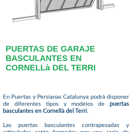
PUERTAS DE GARAJE
BASCULANTES EN
CORNELLà DEL TERRI
En Puertas y Persianas Catalunya podrá disponer
de diferentes tipos y modelos de
puertas
basculantes en Cornellà del Terri
.
Las puertas basculantes contrapesadas y