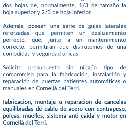
dos hojas de, normalmente, 1/3 de tamaño la
hoja superior y 2/3 de hoja inferior.
Además, poseen una serie de guías laterales
reforzadas que permiten un deslizamiento
perfecto, que, junto a un mantenimiento
correcto, permitirán que disfrutemos de una
comodidad y seguridad únicas.
Solicite presupuesto sin ningún tipo de
compromiso para la fabricación, instalación y
reparación de puertas batientes automáticas o
manuales en Cornellà del Terri.
fabricacion, montaje o reparacion de cancelas
equilibradas de cable de acero con contrapeso,
poleas, muelles, sistema anti caida y motor en
Cornellà del Terri
.