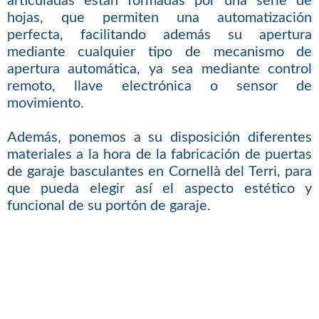
articuladas están formadas por una serie de
hojas, que permiten una automatización
perfecta, facilitando además su apertura
mediante cualquier tipo de mecanismo de
apertura automática, ya sea mediante control
remoto, llave electrónica o sensor de
movimiento.
Además, ponemos a su disposición diferentes
materiales a la hora de la fabricación de puertas
de garaje basculantes en Cornellà del Terri, para
que pueda elegir así el aspecto estético y
funcional de su portón de garaje.