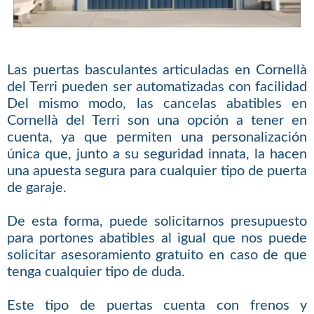
Las puertas basculantes articuladas en Cornellà
del Terri pueden ser automatizadas con facilidad
Del mismo modo, las cancelas abatibles en
Cornellà del Terri son una opción a tener en
cuenta, ya que permiten una personalización
única que, junto a su seguridad innata, la hacen
una apuesta segura para cualquier tipo de puerta
de garaje.
De esta forma, puede solicitarnos presupuesto
para portones abatibles al igual que nos puede
solicitar asesoramiento gratuito en caso de que
tenga cualquier tipo de duda.
Este tipo de puertas cuenta con frenos y