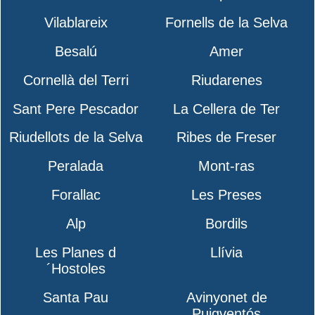
Vilablareix
Fornells de la Selva
Besalú
Amer
Cornellà del Terri
Riudarenes
Sant Pere Pescador
La Cellera de Ter
Riudellots de la Selva
Ribes de Freser
Peralada
Mont-ras
Forallac
Les Preses
Alp
Bordils
Les Planes d
Llívia
´Hostoles
Santa Pau
Avinyonet de
Puigventós