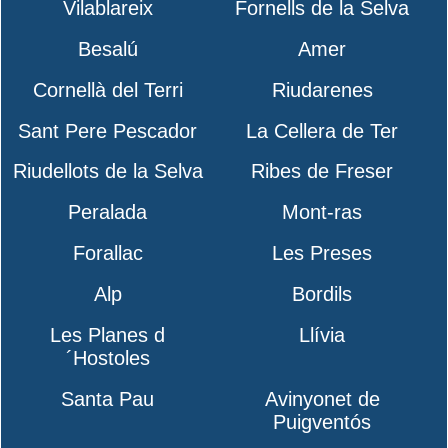
Vilablareix
Fornells de la Selva
Besalú
Amer
Cornellà del Terri
Riudarenes
Sant Pere Pescador
La Cellera de Ter
Riudellots de la Selva
Ribes de Freser
Peralada
Mont-ras
Forallac
Les Preses
Alp
Bordils
Les Planes d
Llívia
´Hostoles
Santa Pau
Avinyonet de
Puigventós