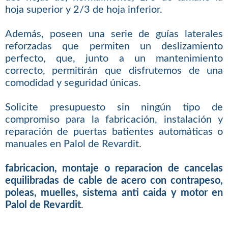
hoja superior y 2/3 de hoja inferior.
Además, poseen una serie de guías laterales
reforzadas que permiten un deslizamiento
perfecto, que, junto a un mantenimiento
correcto, permitirán que disfrutemos de una
comodidad y seguridad únicas.
Solicite presupuesto sin ningún tipo de
compromiso para la fabricación, instalación y
reparación de puertas batientes automáticas o
manuales en Palol de Revardit.
fabricacion, montaje o reparacion de cancelas
equilibradas de cable de acero con contrapeso,
poleas, muelles, sistema anti caida y motor en
Palol de Revardit
.