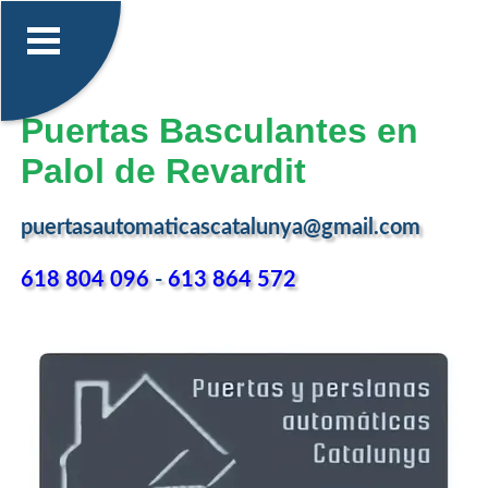
Puertas Basculantes en
Palol de Revardit
puertasautomaticascatalunya@gmail.com
618 804 096
-
613 864 572