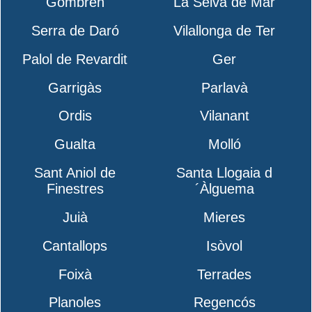
Gombrèn
La Selva de Mar
Serra de Daró
Vilallonga de Ter
Palol de Revardit
Ger
Garrigàs
Parlavà
Ordis
Vilanant
Gualta
Molló
Sant Aniol de
Santa Llogaia d
Finestres
´Àlguema
Juià
Mieres
Cantallops
Isòvol
Foixà
Terrades
Planoles
Regencós