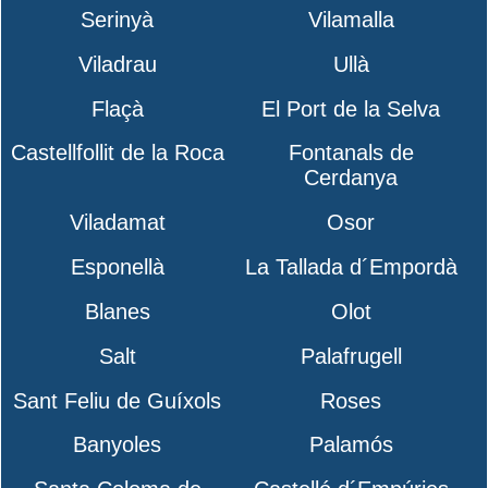
Serinyà
Vilamalla
Viladrau
Ullà
Flaçà
El Port de la Selva
Castellfollit de la Roca
Fontanals de
Cerdanya
Viladamat
Osor
Esponellà
La Tallada d´Empordà
Blanes
Olot
Salt
Palafrugell
Sant Feliu de Guíxols
Roses
Banyoles
Palamós