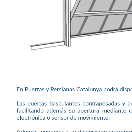
En Puertas y Persianas Catalunya podrá disp
Las puertas basculantes contrapesadas y a
facilitando además su apertura mediante c
electrónica o sensor de movimiento.
Además, ponemos a su disposición diferentes 