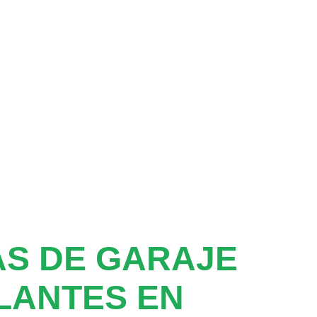
S DE GARAJE
LANTES EN