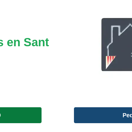
s en Sant
Ped