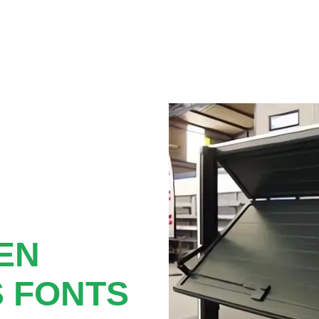
EN
S FONTS