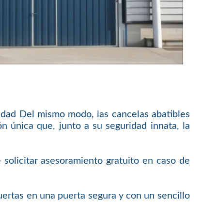
lidad Del mismo modo, las cancelas abatibles
 única que, junto a su seguridad innata, la
 solicitar asesoramiento gratuito en caso de
uertas en una puerta segura y con un sencillo