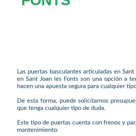
FONTS
Las puertas basculantes articuladas en Sant
en Sant Joan les Fonts son una opción a te
hacen una apuesta segura para cualquier tipo
De esta forma, puede solicitarnos presupues
que tenga cualquier tipo de duda.
Este tipo de puertas cuenta con frenos y par
mantenimiento.