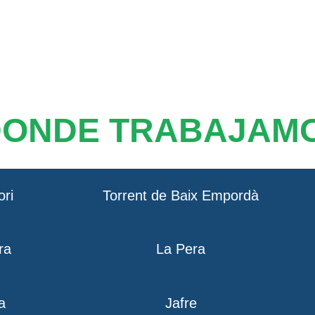
DONDE TRABAJAM
ori
Torrent de Baix Empordà
ra
La Pera
a
Jafre