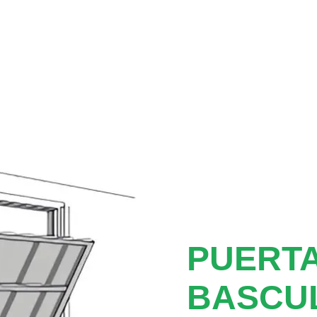
PUERTA
BASCU