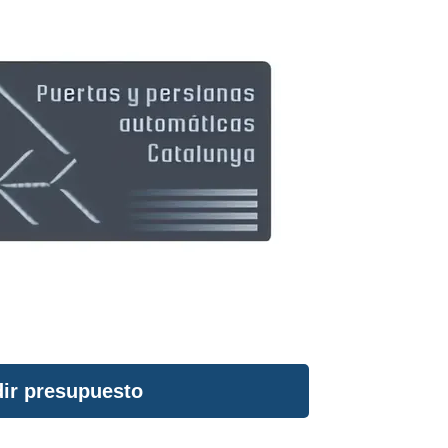
ir presupuesto