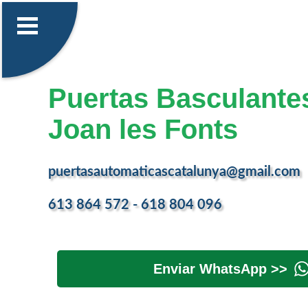
Puertas Basculante
Joan les Fonts
puertasautomaticascatalunya@gmail.com
613 864 572 - 618 804 096
Enviar WhatsApp >>