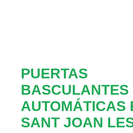
PUERTAS
BASCULANTES
AUTOMÁTICAS 
SANT JOAN LE