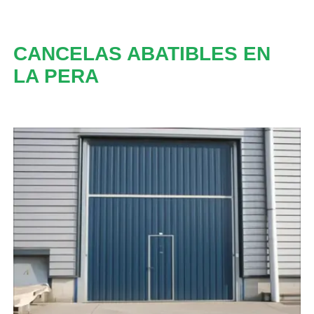
CANCELAS ABATIBLES EN
LA PERA