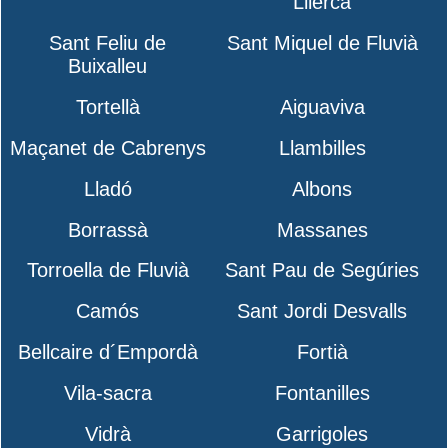
Llierca
Sant Feliu de
Sant Miquel de Fluvià
Buixalleu
Tortellà
Aiguaviva
Maçanet de Cabrenys
Llambilles
Lladó
Albons
Borrassà
Massanes
Torroella de Fluvià
Sant Pau de Segúries
Camós
Sant Jordi Desvalls
Bellcaire d´Empordà
Fortià
Vila-sacra
Fontanilles
Vidrà
Garrigoles