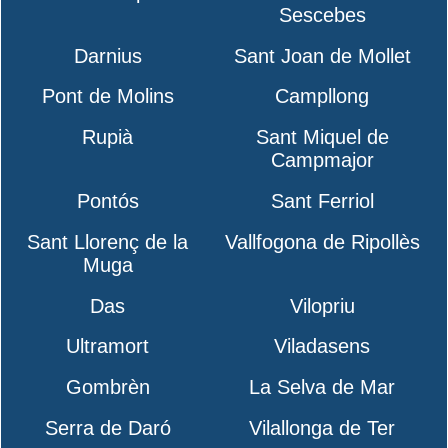
Sescebes
Darnius
Sant Joan de Mollet
Pont de Molins
Campllong
Rupià
Sant Miquel de
Campmajor
Pontós
Sant Ferriol
Sant Llorenç de la
Vallfogona de Ripollès
Muga
Das
Vilopriu
Ultramort
Viladasens
Gombrèn
La Selva de Mar
Serra de Daró
Vilallonga de Ter