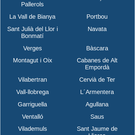
Pallerols
La Vall de Bianya
Portbou
Sant Julià del Llor i
Navata
Bonmatí
Verges
Bàscara
Montagut i Oix
Cabanes de Alt
Empordà
Vilabertran
Cervià de Ter
Vall-llobrega
L´Armentera
Garriguella
Agullana
Ventalló
Saus
Vilademuls
Sant Jaume de