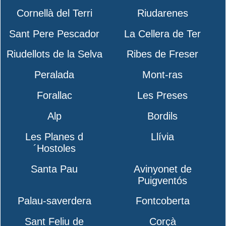
Cornellà del Terri
Riudarenes
Sant Pere Pescador
La Cellera de Ter
Riudellots de la Selva
Ribes de Freser
Peralada
Mont-ras
Forallac
Les Preses
Alp
Bordils
Les Planes d
Llívia
´Hostoles
Santa Pau
Avinyonet de
Puigventós
Palau-saverdera
Fontcoberta
Sant Feliu de
Corçà