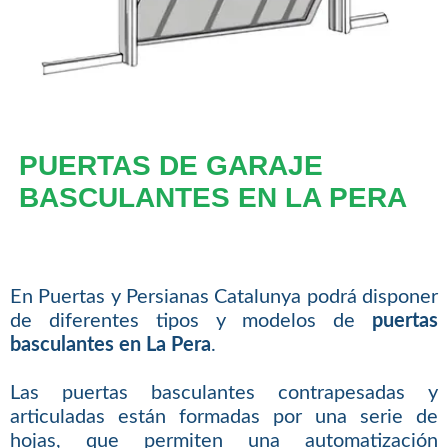
PUERTAS DE GARAJE
BASCULANTES EN LA PERA
En Puertas y Persianas Catalunya podrá disponer
de diferentes tipos y modelos de
puertas
basculantes en La Pera
.
Las puertas basculantes contrapesadas y
articuladas están formadas por una serie de
hojas, que permiten una automatización