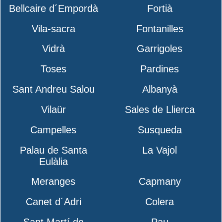
Bellcaire d´Empordà
Fortià
Vila-sacra
Fontanilles
Vidrà
Garrigoles
Toses
Pardines
Sant Andreu Salou
Albanyà
Vilaür
Sales de Llierca
Campelles
Susqueda
Palau de Santa
La Vajol
Eulàlia
Meranges
Capmany
Canet d´Adri
Colera
Sant Martí de
Pau