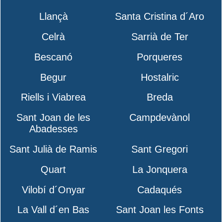
Llançà
Santa Cristina d´Aro
Celrà
Sarrià de Ter
Bescanó
Porqueres
Begur
Hostalric
Riells i Viabrea
Breda
Sant Joan de les
Campdevànol
Abadesses
Sant Julià de Ramis
Sant Gregori
Quart
La Jonquera
Vilobí d´Onyar
Cadaqués
La Vall d´en Bas
Sant Joan les Fonts