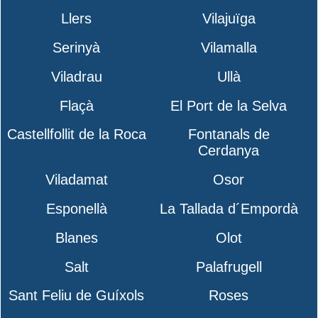
Llers
Vilajuïga
Serinyà
Vilamalla
Viladrau
Ullà
Flaçà
El Port de la Selva
Castellfollit de la Roca
Fontanals de
Cerdanya
Viladamat
Osor
Esponellà
La Tallada d´Empordà
Blanes
Olot
Salt
Palafrugell
Sant Feliu de Guíxols
Roses