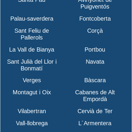
Puigventós
Palau-saverdera
Fontcoberta
Sant Feliu de
Corçà
Pallerols
La Vall de Bianya
Portbou
Sant Julià del Llor i
Navata
Bonmatí
Verges
Bàscara
Montagut i Oix
Cabanes de Alt
Empordà
Vilabertran
Cervià de Ter
Vall-llobrega
L´Armentera