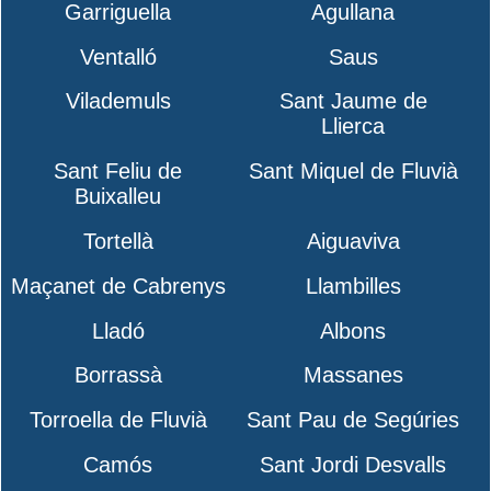
Garriguella
Agullana
Ventalló
Saus
Vilademuls
Sant Jaume de
Llierca
Sant Feliu de
Sant Miquel de Fluvià
Buixalleu
Tortellà
Aiguaviva
Maçanet de Cabrenys
Llambilles
Lladó
Albons
Borrassà
Massanes
Torroella de Fluvià
Sant Pau de Segúries
Camós
Sant Jordi Desvalls