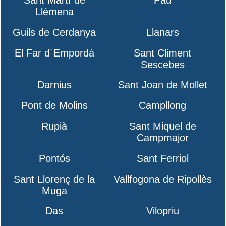
Llémena
Guils de Cerdanya
Llanars
El Far d´Empordà
Sant Climent
Sescebes
Darnius
Sant Joan de Mollet
Pont de Molins
Campllong
Rupià
Sant Miquel de
Campmajor
Pontós
Sant Ferriol
Sant Llorenç de la
Vallfogona de Ripollès
Muga
Das
Vilopriu