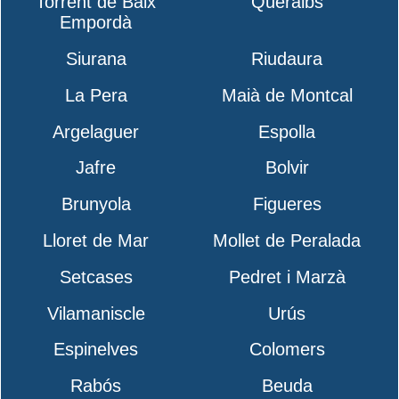
Torrent de Baix
Queralbs
Empordà
Siurana
Riudaura
La Pera
Maià de Montcal
Argelaguer
Espolla
Jafre
Bolvir
Brunyola
Figueres
Lloret de Mar
Mollet de Peralada
Setcases
Pedret i Marzà
Vilamaniscle
Urús
Espinelves
Colomers
Rabós
Beuda