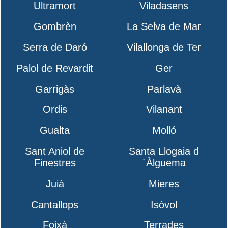
Ultramort
Viladasens
Gombrèn
La Selva de Mar
Serra de Daró
Vilallonga de Ter
Palol de Revardit
Ger
Garrigàs
Parlavà
Ordis
Vilanant
Gualta
Molló
Sant Aniol de
Santa Llogaia d
Finestres
´Àlguema
Juià
Mieres
Cantallops
Isòvol
Foixà
Terrades