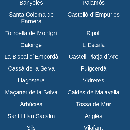
Banyoles
Palamós
Santa Coloma de
Castelló d´Empúries
Farners
Torroella de Montgrí
Ripoll
Calonge
L´Escala
La Bisbal d´Empordà
Castell-Platja d´Aro
Cassà de la Selva
Puigcerdà
Llagostera
Vidreres
Maçanet de la Selva
Caldes de Malavella
Arbúcies
Tossa de Mar
Sant Hilari Sacalm
Anglès
Sils
Vilafant