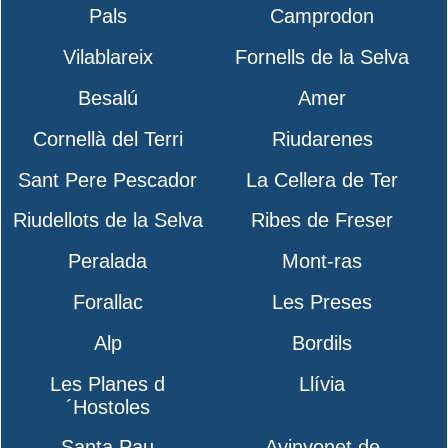
Pals
Camprodon
Vilablareix
Fornells de la Selva
Besalú
Amer
Cornellà del Terri
Riudarenes
Sant Pere Pescador
La Cellera de Ter
Riudellots de la Selva
Ribes de Freser
Peralada
Mont-ras
Forallac
Les Preses
Alp
Bordils
Les Planes d
Llívia
´Hostoles
Santa Pau
Avinyonet de