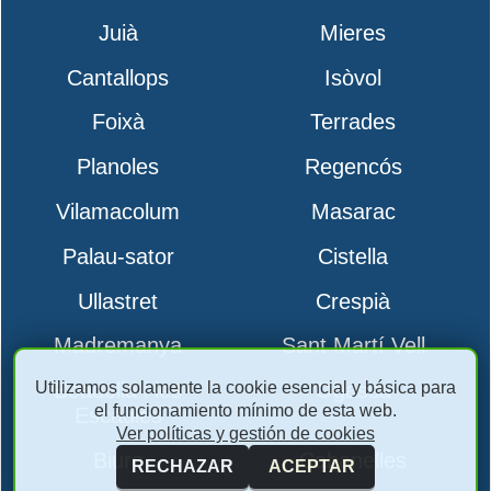
Juià
Mieres
Cantallops
Isòvol
Foixà
Terrades
Planoles
Regencós
Vilamacolum
Masarac
Palau-sator
Cistella
Ullastret
Crespià
Madremanya
Sant Martí Vell
Utilizamos solamente la cookie esencial y básica para
Boadella i les
Ogassa
el funcionamiento mínimo de esta web.
Escaules
Ver políticas y gestión de cookies
Biure
Cabanelles
RECHAZAR
ACEPTAR