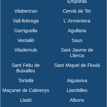
Empordà
Vilabertran
Cervià de Ter
Vall-llobrega
L´Armentera
Garriguella
Agullana
Ventalló
Saus
Vilademuls
Sant Jaume de
Llierca
Sant Feliu de
Sant Miquel de Fluvià
Buixalleu
Tortellà
Aiguaviva
Maçanet de Cabrenys
Llambilles
Lladó
Albons