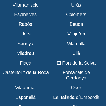
Vilamaniscle
Urús
Espinelves
Colomers
Rabós
Beuda
Llers
Vilajuïga
Serinyà
Vilamalla
Viladrau
Ullà
Flaçà
El Port de la Selva
Castellfollit de la Roca
Fontanals de
Cerdanya
Viladamat
Osor
Esponellà
La Tallada d´Empordà