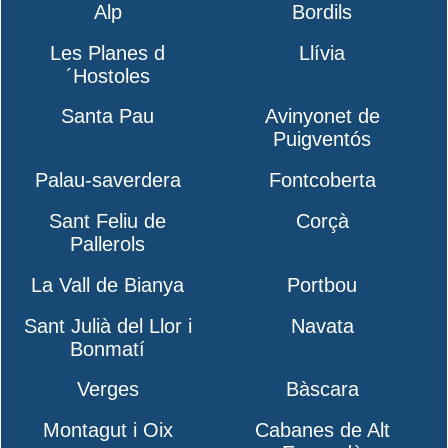
Alp
Bordils
Les Planes d
Llívia
´Hostoles
Santa Pau
Avinyonet de
Puigventós
Palau-saverdera
Fontcoberta
Sant Feliu de
Corçà
Pallerols
La Vall de Bianya
Portbou
Sant Julià del Llor i
Navata
Bonmatí
Verges
Bàscara
Montagut i Oix
Cabanes de Alt