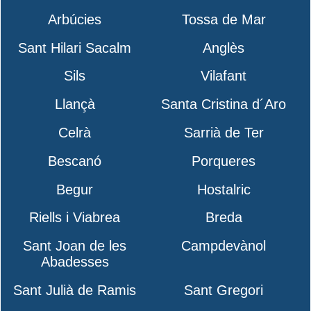
Arbúcies
Tossa de Mar
Sant Hilari Sacalm
Anglès
Sils
Vilafant
Llançà
Santa Cristina d´Aro
Celrà
Sarrià de Ter
Bescanó
Porqueres
Begur
Hostalric
Riells i Viabrea
Breda
Sant Joan de les
Campdevànol
Abadesses
Sant Julià de Ramis
Sant Gregori