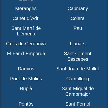
Meranges
Capmany
Canet d´Adri
Colera
Sant Martí de
Pau
Llémena
Guils de Cerdanya
Llanars
El Far d´Empordà
Sant Climent
Sescebes
Darnius
Sant Joan de Mollet
Pont de Molins
Campllong
Rupià
Sant Miquel de
Campmajor
Pontós
Sant Ferriol