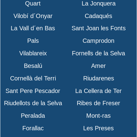
Quart
La Jonquera
Vilobí d´Onyar
Cadaqués
La Vall d´en Bas
Sant Joan les Fonts
Pals
Camprodon
Vilablareix
Fornells de la Selva
Besalú
Amer
Cornellà del Terri
Riudarenes
Sant Pere Pescador
La Cellera de Ter
Riudellots de la Selva
Ribes de Freser
Peralada
Mont-ras
Forallac
Les Preses