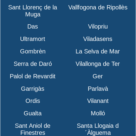
Sant Llorenç de la
Vallfogona de Ripollès
Muga
Das
Vilopriu
Ultramort
Viladasens
Gombrèn
La Selva de Mar
Serra de Daró
Vilallonga de Ter
Palol de Revardit
Ger
Garrigàs
Parlavà
Ordis
Vilanant
Gualta
Molló
Sant Aniol de
Santa Llogaia d
Finestres
´Àlguema