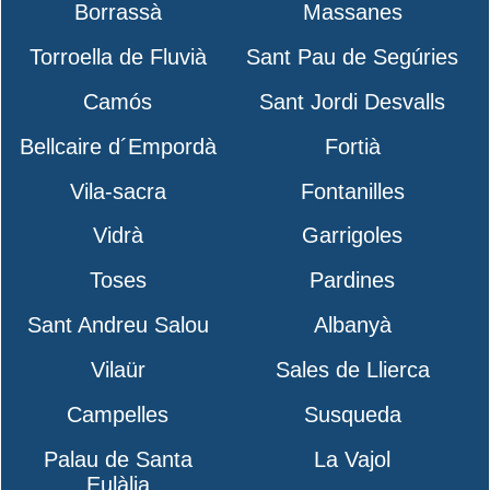
Borrassà
Massanes
Torroella de Fluvià
Sant Pau de Segúries
Camós
Sant Jordi Desvalls
Bellcaire d´Empordà
Fortià
Vila-sacra
Fontanilles
Vidrà
Garrigoles
Toses
Pardines
Sant Andreu Salou
Albanyà
Vilaür
Sales de Llierca
Campelles
Susqueda
Palau de Santa
La Vajol
Eulàlia