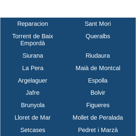
Reparacion
Sant Mori
Torrent de Baix
Queralbs
Empordà
Siurana
Riudaura
La Pera
Maià de Montcal
Argelaguer
Espolla
Jafre
Bolvir
Brunyola
Figueres
Lloret de Mar
Mollet de Peralada
Setcases
Pedret i Marzà