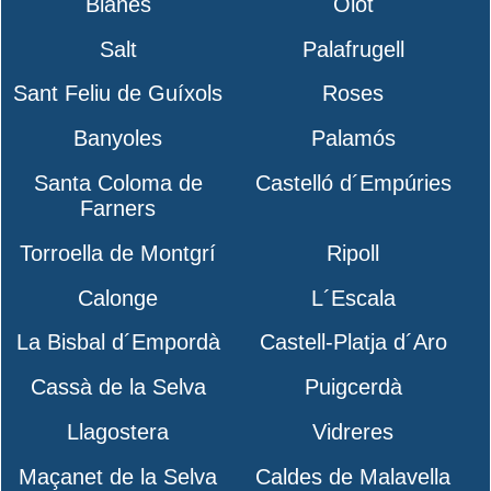
Blanes
Olot
Salt
Palafrugell
Sant Feliu de Guíxols
Roses
Banyoles
Palamós
Santa Coloma de
Castelló d´Empúries
Farners
Torroella de Montgrí
Ripoll
Calonge
L´Escala
La Bisbal d´Empordà
Castell-Platja d´Aro
Cassà de la Selva
Puigcerdà
Llagostera
Vidreres
Maçanet de la Selva
Caldes de Malavella