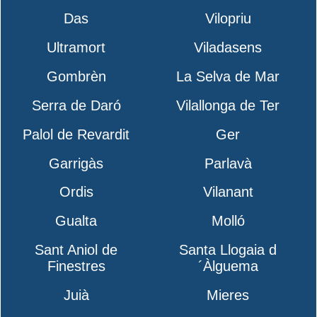
Das
Vilopriu
Ultramort
Viladasens
Gombrèn
La Selva de Mar
Serra de Daró
Vilallonga de Ter
Palol de Revardit
Ger
Garrigàs
Parlavà
Ordis
Vilanant
Gualta
Molló
Sant Aniol de
Santa Llogaia d
Finestres
´Àlguema
Juià
Mieres