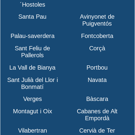
´Hostoles
Santa Pau
Avinyonet de
Puigventós
Palau-saverdera
Fontcoberta
Sant Feliu de
Corçà
Pallerols
La Vall de Bianya
Portbou
Sant Julià del Llor i
Navata
Bonmatí
Verges
Bàscara
Montagut i Oix
Cabanes de Alt
Empordà
Vilabertran
Cervià de Ter