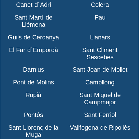
Canet d´Adri
Colera
Sant Martí de
Pau
Llémena
Guils de Cerdanya
Llanars
El Far d´Empordà
Sant Climent
Sescebes
Darnius
Sant Joan de Mollet
Pont de Molins
Campllong
Rupià
Sant Miquel de
Campmajor
Pontós
Sant Ferriol
Sant Llorenç de la
Vallfogona de Ripollès
Muga