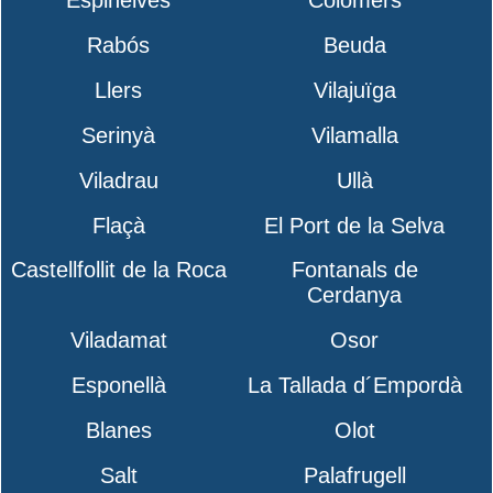
Espinelves
Colomers
Rabós
Beuda
Llers
Vilajuïga
Serinyà
Vilamalla
Viladrau
Ullà
Flaçà
El Port de la Selva
Castellfollit de la Roca
Fontanals de
Cerdanya
Viladamat
Osor
Esponellà
La Tallada d´Empordà
Blanes
Olot
Salt
Palafrugell