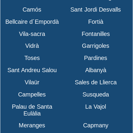
Camós
Sant Jordi Desvalls
Bellcaire d´Empordà
Fortià
Vila-sacra
Fontanilles
Vidrà
Garrigoles
Toses
Pardines
Sant Andreu Salou
Albanyà
Vilaür
Sales de Llierca
Campelles
Susqueda
Palau de Santa
La Vajol
Eulàlia
Meranges
Capmany