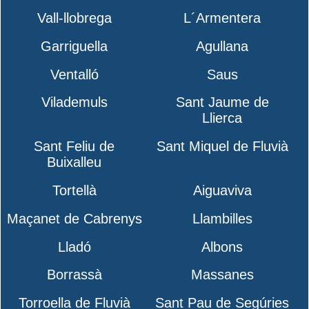
Vall-llobrega
L´Armentera
Garriguella
Agullana
Ventalló
Saus
Vilademuls
Sant Jaume de
Llierca
Sant Feliu de
Sant Miquel de Fluvià
Buixalleu
Tortellà
Aiguaviva
Maçanet de Cabrenys
Llambilles
Lladó
Albons
Borrassà
Massanes
Torroella de Fluvià
Sant Pau de Segúries