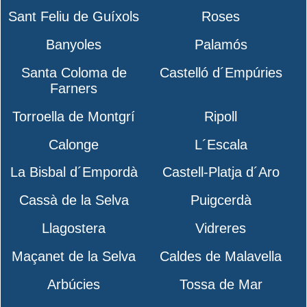
Sant Feliu de Guíxols
Roses
Banyoles
Palamós
Santa Coloma de
Castelló d´Empúries
Farners
Torroella de Montgrí
Ripoll
Calonge
L´Escala
La Bisbal d´Empordà
Castell-Platja d´Aro
Cassà de la Selva
Puigcerdà
Llagostera
Vidreres
Maçanet de la Selva
Caldes de Malavella
Arbúcies
Tossa de Mar