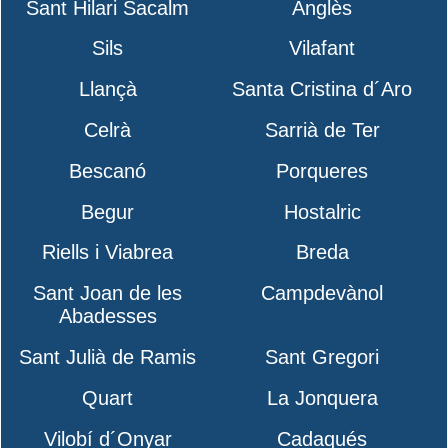
Sant Hilari Sacalm
Anglès
Sils
Vilafant
Llançà
Santa Cristina d´Aro
Celrà
Sarrià de Ter
Bescanó
Porqueres
Begur
Hostalric
Riells i Viabrea
Breda
Sant Joan de les
Campdevànol
Abadesses
Sant Julià de Ramis
Sant Gregori
Quart
La Jonquera
Vilobí d´Onyar
Cadaqués