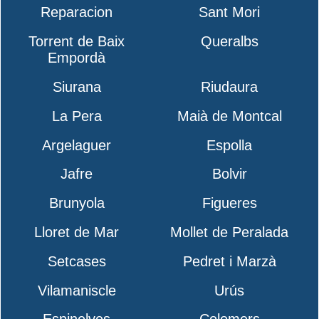
Reparacion
Sant Mori
Torrent de Baix
Queralbs
Empordà
Siurana
Riudaura
La Pera
Maià de Montcal
Argelaguer
Espolla
Jafre
Bolvir
Brunyola
Figueres
Lloret de Mar
Mollet de Peralada
Setcases
Pedret i Marzà
Vilamaniscle
Urús