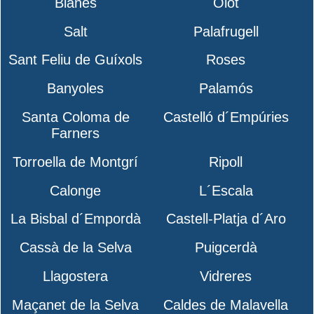
Blanes
Olot
Salt
Palafrugell
Sant Feliu de Guíxols
Roses
Banyoles
Palamós
Santa Coloma de
Castelló d´Empúries
Farners
Torroella de Montgrí
Ripoll
Calonge
L´Escala
La Bisbal d´Empordà
Castell-Platja d´Aro
Cassà de la Selva
Puigcerdà
Llagostera
Vidreres
Maçanet de la Selva
Caldes de Malavella