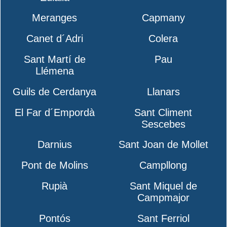
Meranges
Capmany
Canet d´Adri
Colera
Sant Martí de
Pau
Llémena
Guils de Cerdanya
Llanars
El Far d´Empordà
Sant Climent
Sescebes
Darnius
Sant Joan de Mollet
Pont de Molins
Campllong
Rupià
Sant Miquel de
Campmajor
Pontós
Sant Ferriol