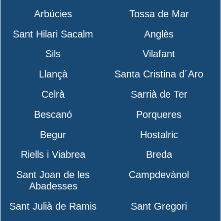
Arbúcies
Tossa de Mar
Sant Hilari Sacalm
Anglès
Sils
Vilafant
Llançà
Santa Cristina d´Aro
Celrà
Sarrià de Ter
Bescanó
Porqueres
Begur
Hostalric
Riells i Viabrea
Breda
Sant Joan de les
Campdevànol
Abadesses
Sant Julià de Ramis
Sant Gregori