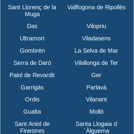
Sant Llorenç de la
Vallfogona de Ripollès
Muga
Das
Vilopriu
Ultramort
Viladasens
Gombrèn
La Selva de Mar
Serra de Daró
Vilallonga de Ter
Palol de Revardit
Ger
Garrigàs
Parlavà
Ordis
Vilanant
Gualta
Molló
Sant Aniol de
Santa Llogaia d
Finestres
´Àlguema