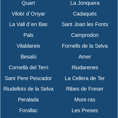
Quart
La Jonquera
Vilobí d´Onyar
Cadaqués
La Vall d´en Bas
Sant Joan les Fonts
Pals
Camprodon
Vilablareix
Fornells de la Selva
Besalú
Amer
Cornellà del Terri
Riudarenes
Sant Pere Pescador
La Cellera de Ter
Riudellots de la Selva
Ribes de Freser
Peralada
Mont-ras
Forallac
Les Preses