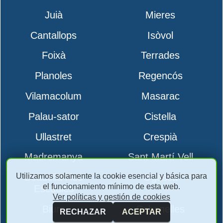
Juià
Mieres
Cantallops
Isòvol
Foixà
Terrades
Planoles
Regencós
Vilamacolum
Masarac
Palau-sator
Cistella
Ullastret
Crespià
Madremanya
Sant Martí Vell
Utilizamos solamente la cookie esencial y básica para
Boadella i les
Ogassa
el funcionamiento mínimo de esta web.
Escaules
Ver políticas y gestión de cookies
Biure
Cabanelles
RECHAZAR
ACEPTAR