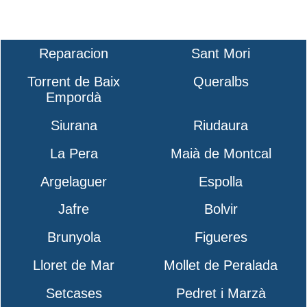
Reparacion
Sant Mori
Torrent de Baix
Queralbs
Empordà
Siurana
Riudaura
La Pera
Maià de Montcal
Argelaguer
Espolla
Jafre
Bolvir
Brunyola
Figueres
Lloret de Mar
Mollet de Peralada
Setcases
Pedret i Marzà