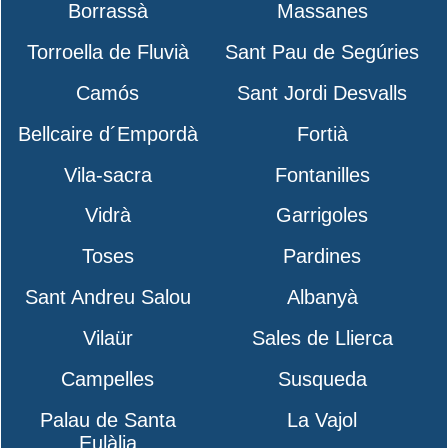
Borrassà
Massanes
Torroella de Fluvià
Sant Pau de Segúries
Camós
Sant Jordi Desvalls
Bellcaire d´Empordà
Fortià
Vila-sacra
Fontanilles
Vidrà
Garrigoles
Toses
Pardines
Sant Andreu Salou
Albanyà
Vilaür
Sales de Llierca
Campelles
Susqueda
Palau de Santa
La Vajol
Eulàlia