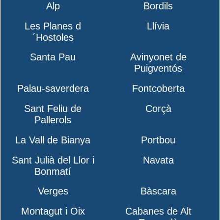
Alp
Bordils
Les Planes d
Llívia
´Hostoles
Santa Pau
Avinyonet de
Puigventós
Palau-saverdera
Fontcoberta
Sant Feliu de
Corçà
Pallerols
La Vall de Bianya
Portbou
Sant Julià del Llor i
Navata
Bonmatí
Verges
Bàscara
Montagut i Oix
Cabanes de Alt