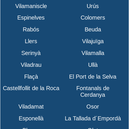
Vilamaniscle
Urús
Espinelves
Colomers
Rabós
Beuda
Llers
Vilajuïga
Serinyà
Vilamalla
Viladrau
Ullà
Flaçà
El Port de la Selva
Castellfollit de la Roca
Fontanals de
Cerdanya
Viladamat
Osor
Esponellà
La Tallada d´Empordà