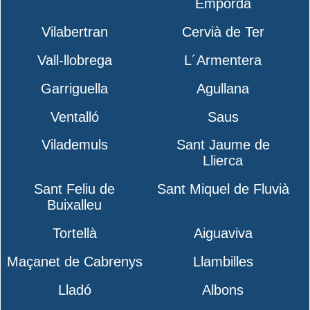
Empordà
Vilabertran
Cervià de Ter
Vall-llobrega
L´Armentera
Garriguella
Agullana
Ventalló
Saus
Vilademuls
Sant Jaume de
Llierca
Sant Feliu de
Sant Miquel de Fluvià
Buixalleu
Tortellà
Aiguaviva
Maçanet de Cabrenys
Llambilles
Lladó
Albons