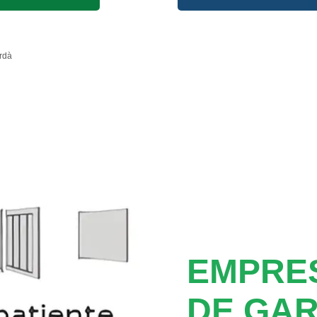
rdà
EMPRE
DE GAR