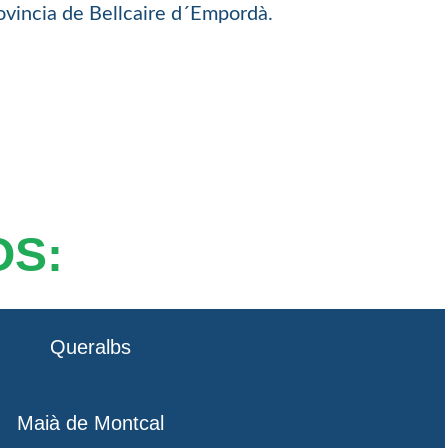
ovincia de Bellcaire d´Empordà.
OS:
Queralbs
Maià de Montcal