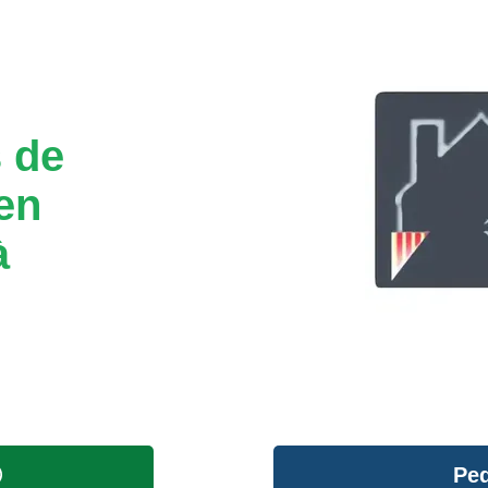
 de
en
à
Ped