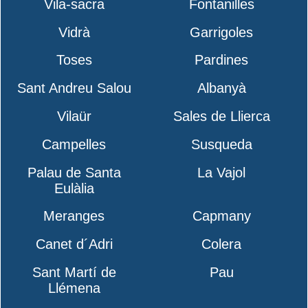
Vila-sacra
Fontanilles
Vidrà
Garrigoles
Toses
Pardines
Sant Andreu Salou
Albanyà
Vilaür
Sales de Llierca
Campelles
Susqueda
Palau de Santa
La Vajol
Eulàlia
Meranges
Capmany
Canet d´Adri
Colera
Sant Martí de
Pau
Llémena