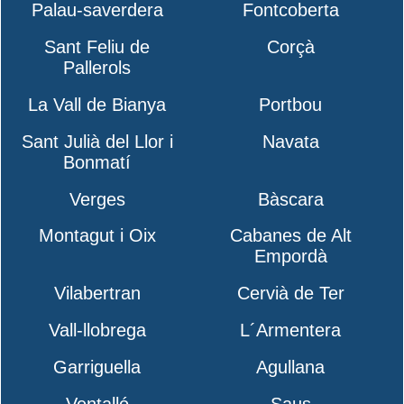
Palau-saverdera
Fontcoberta
Sant Feliu de
Corçà
Pallerols
La Vall de Bianya
Portbou
Sant Julià del Llor i
Navata
Bonmatí
Verges
Bàscara
Montagut i Oix
Cabanes de Alt
Empordà
Vilabertran
Cervià de Ter
Vall-llobrega
L´Armentera
Garriguella
Agullana
Ventalló
Saus