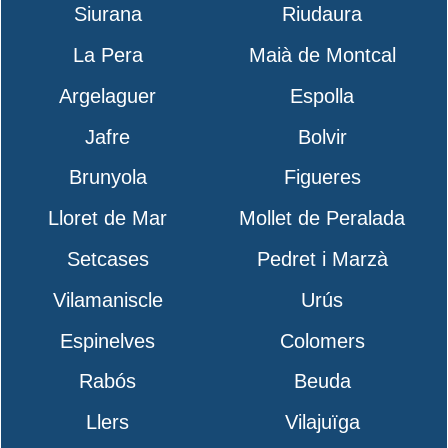
Siurana
Riudaura
La Pera
Maià de Montcal
Argelaguer
Espolla
Jafre
Bolvir
Brunyola
Figueres
Lloret de Mar
Mollet de Peralada
Setcases
Pedret i Marzà
Vilamaniscle
Urús
Espinelves
Colomers
Rabós
Beuda
Llers
Vilajuïga