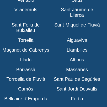
Vilademuls
Sant Jaume de
Llierca
Sant Feliu de
Sant Miquel de Fluvià
Buixalleu
Tortellà
Aiguaviva
Maçanet de Cabrenys
Llambilles
Lladó
Albons
Borrassà
Massanes
Torroella de Fluvià
Sant Pau de Segúries
Camós
Sant Jordi Desvalls
Bellcaire d´Empordà
Fortià