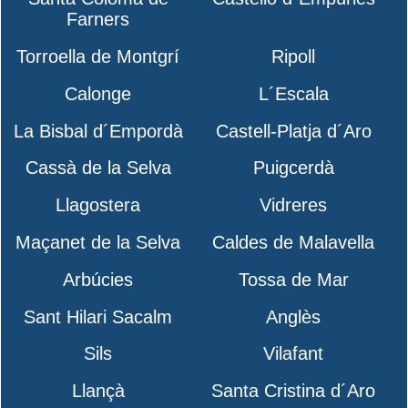
Farners
Torroella de Montgrí
Ripoll
Calonge
L´Escala
La Bisbal d´Empordà
Castell-Platja d´Aro
Cassà de la Selva
Puigcerdà
Llagostera
Vidreres
Maçanet de la Selva
Caldes de Malavella
Arbúcies
Tossa de Mar
Sant Hilari Sacalm
Anglès
Sils
Vilafant
Llançà
Santa Cristina d´Aro