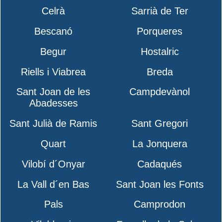
Celrà
Sarrià de Ter
Bescanó
Porqueres
Begur
Hostalric
Riells i Viabrea
Breda
Sant Joan de les
Campdevànol
Abadesses
Sant Julià de Ramis
Sant Gregori
Quart
La Jonquera
Vilobí d´Onyar
Cadaqués
La Vall d´en Bas
Sant Joan les Fonts
Pals
Camprodon