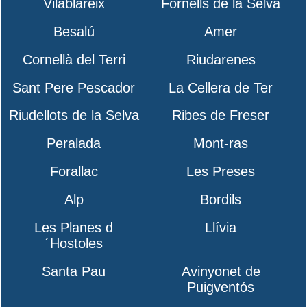
Vilablareix
Fornells de la Selva
Besalú
Amer
Cornellà del Terri
Riudarenes
Sant Pere Pescador
La Cellera de Ter
Riudellots de la Selva
Ribes de Freser
Peralada
Mont-ras
Forallac
Les Preses
Alp
Bordils
Les Planes d
Llívia
´Hostoles
Santa Pau
Avinyonet de
Puigventós