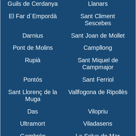
Guils de Cerdanya
Llanars
El Far d´Empordà
Sant Climent
Sescebes
Darnius
Sant Joan de Mollet
Pont de Molins
Campllong
Rupià
Sant Miquel de
Campmajor
Pontós
Sant Ferriol
Sant Llorenç de la
Vallfogona de Ripollès
Muga
Das
Vilopriu
Ultramort
Viladasens