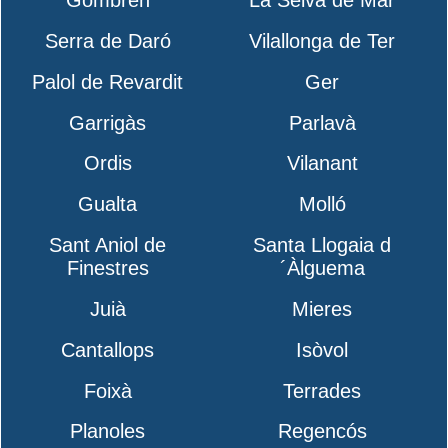
Gombrèn
La Selva de Mar
Serra de Daró
Vilallonga de Ter
Palol de Revardit
Ger
Garrigàs
Parlavà
Ordis
Vilanant
Gualta
Molló
Sant Aniol de
Santa Llogaia d
Finestres
´Àlguema
Juià
Mieres
Cantallops
Isòvol
Foixà
Terrades
Planoles
Regencós