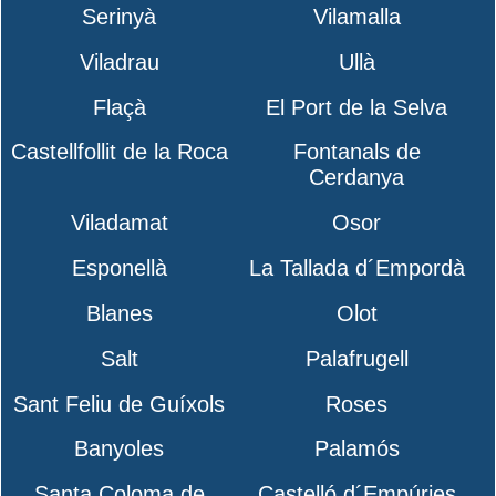
Serinyà
Vilamalla
Viladrau
Ullà
Flaçà
El Port de la Selva
Castellfollit de la Roca
Fontanals de
Cerdanya
Viladamat
Osor
Esponellà
La Tallada d´Empordà
Blanes
Olot
Salt
Palafrugell
Sant Feliu de Guíxols
Roses
Banyoles
Palamós
Santa Coloma de
Castelló d´Empúries