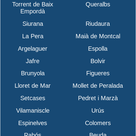
Torrent de Baix
Queralbs
Empordà
Siurana
Riudaura
La Pera
Maià de Montcal
Argelaguer
Espolla
Jafre
Bolvir
Brunyola
Figueres
Lloret de Mar
Mollet de Peralada
Setcases
Pedret i Marzà
Vilamaniscle
Urús
Espinelves
Colomers
Rabós
Beuda