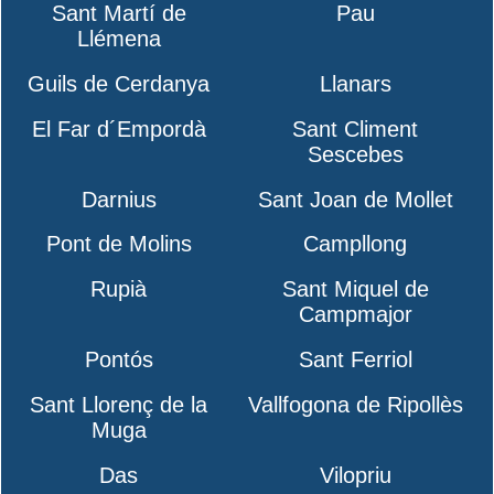
Sant Martí de
Pau
Llémena
Guils de Cerdanya
Llanars
El Far d´Empordà
Sant Climent
Sescebes
Darnius
Sant Joan de Mollet
Pont de Molins
Campllong
Rupià
Sant Miquel de
Campmajor
Pontós
Sant Ferriol
Sant Llorenç de la
Vallfogona de Ripollès
Muga
Das
Vilopriu