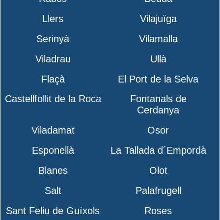
Llers
Vilajuïga
Serinyà
Vilamalla
Viladrau
Ullà
Flaçà
El Port de la Selva
Castellfollit de la Roca
Fontanals de
Cerdanya
Viladamat
Osor
Esponellà
La Tallada d´Empordà
Blanes
Olot
Salt
Palafrugell
Sant Feliu de Guíxols
Roses