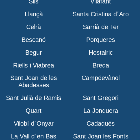
Sils
Vilafant
Llançà
Santa Cristina d´Aro
Celrà
Sarrià de Ter
Bescanó
Porqueres
Begur
Hostalric
Riells i Viabrea
Breda
Sant Joan de les
Campdevànol
Abadesses
Sant Julià de Ramis
Sant Gregori
Quart
La Jonquera
Vilobí d´Onyar
Cadaqués
La Vall d´en Bas
Sant Joan les Fonts