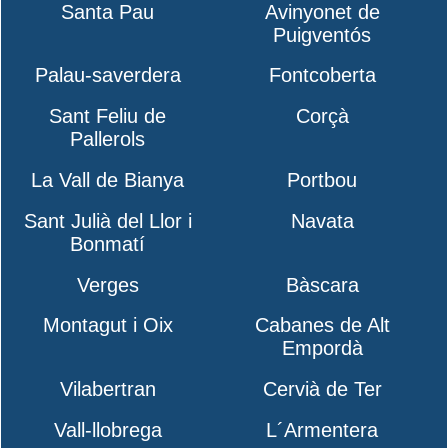
Santa Pau
Avinyonet de
Puigventós
Palau-saverdera
Fontcoberta
Sant Feliu de
Corçà
Pallerols
La Vall de Bianya
Portbou
Sant Julià del Llor i
Navata
Bonmatí
Verges
Bàscara
Montagut i Oix
Cabanes de Alt
Empordà
Vilabertran
Cervià de Ter
Vall-llobrega
L´Armentera