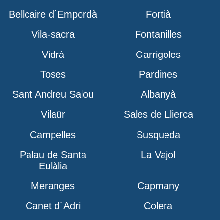
Bellcaire d´Empordà
Fortià
Vila-sacra
Fontanilles
Vidrà
Garrigoles
Toses
Pardines
Sant Andreu Salou
Albanyà
Vilaür
Sales de Llierca
Campelles
Susqueda
Palau de Santa
La Vajol
Eulàlia
Meranges
Capmany
Canet d´Adri
Colera