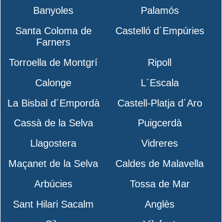
Banyoles
Palamós
Santa Coloma de
Castelló d´Empúries
Farners
Torroella de Montgrí
Ripoll
Calonge
L´Escala
La Bisbal d´Empordà
Castell-Platja d´Aro
Cassà de la Selva
Puigcerdà
Llagostera
Vidreres
Maçanet de la Selva
Caldes de Malavella
Arbúcies
Tossa de Mar
Sant Hilari Sacalm
Anglès