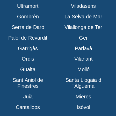
Ultramort
Viladasens
Gombrèn
La Selva de Mar
Serra de Daró
Vilallonga de Ter
Palol de Revardit
Ger
Garrigàs
Parlavà
Ordis
Vilanant
Gualta
Molló
Sant Aniol de
Santa Llogaia d
Finestres
´Àlguema
Juià
Mieres
Cantallops
Isòvol