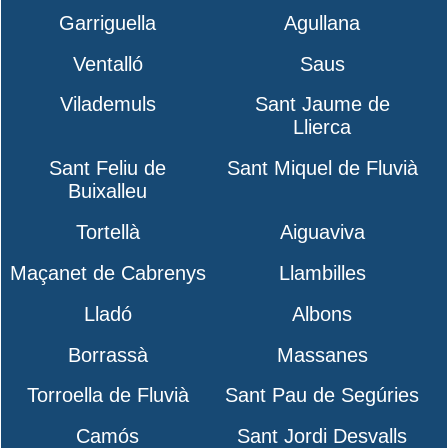
Garriguella
Agullana
Ventalló
Saus
Vilademuls
Sant Jaume de
Llierca
Sant Feliu de
Sant Miquel de Fluvià
Buixalleu
Tortellà
Aiguaviva
Maçanet de Cabrenys
Llambilles
Lladó
Albons
Borrassà
Massanes
Torroella de Fluvià
Sant Pau de Segúries
Camós
Sant Jordi Desvalls