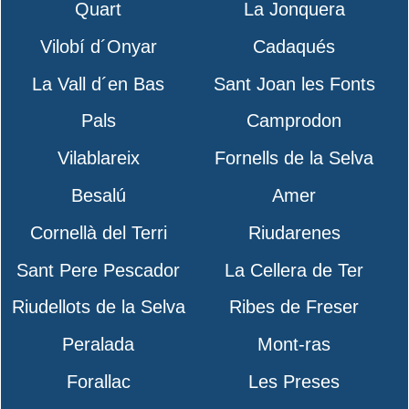
Quart
La Jonquera
Vilobí d´Onyar
Cadaqués
La Vall d´en Bas
Sant Joan les Fonts
Pals
Camprodon
Vilablareix
Fornells de la Selva
Besalú
Amer
Cornellà del Terri
Riudarenes
Sant Pere Pescador
La Cellera de Ter
Riudellots de la Selva
Ribes de Freser
Peralada
Mont-ras
Forallac
Les Preses