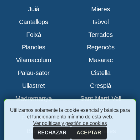
Juià
Mieres
Cantallops
Isòvol
Foixà
Terrades
Planoles
Regencós
Vilamacolum
Masarac
Palau-sator
Cistella
Ullastret
Crespià
Madremanya
Sant Martí Vell
Utilizamos solamente la cookie esencial y básica para
Boadella i les
Ogassa
el funcionamiento mínimo de esta web.
Escaules
Ver políticas y gestión de cookies
Biure
Cabanelles
RECHAZAR
ACEPTAR