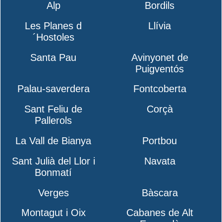
Alp
Bordils
Les Planes d
Llívia
´Hostoles
Santa Pau
Avinyonet de
Puigventós
Palau-saverdera
Fontcoberta
Sant Feliu de
Corçà
Pallerols
La Vall de Bianya
Portbou
Sant Julià del Llor i
Navata
Bonmatí
Verges
Bàscara
Montagut i Oix
Cabanes de Alt