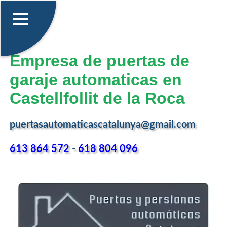
Empresa de puertas de
garaje automaticas en
Castellfollit de la Roca
puertasautomaticascatalunya@gmail.com
613 864 572
-
618 804 096