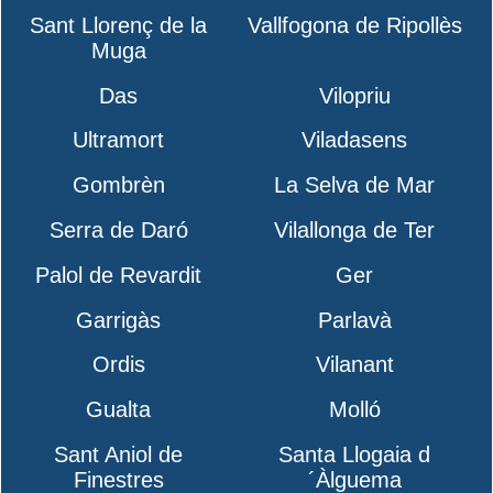
Sant Llorenç de la
Vallfogona de Ripollès
Muga
Das
Vilopriu
Ultramort
Viladasens
Gombrèn
La Selva de Mar
Serra de Daró
Vilallonga de Ter
Palol de Revardit
Ger
Garrigàs
Parlavà
Ordis
Vilanant
Gualta
Molló
Sant Aniol de
Santa Llogaia d
Finestres
´Àlguema