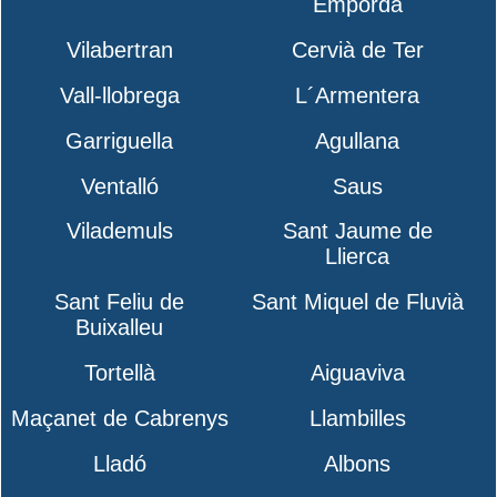
Empordà
Vilabertran
Cervià de Ter
Vall-llobrega
L´Armentera
Garriguella
Agullana
Ventalló
Saus
Vilademuls
Sant Jaume de
Llierca
Sant Feliu de
Sant Miquel de Fluvià
Buixalleu
Tortellà
Aiguaviva
Maçanet de Cabrenys
Llambilles
Lladó
Albons