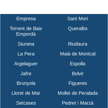
Empresa
Sant Mori
Torrent de Baix
Queralbs
Empordà
Siurana
Riudaura
La Pera
Maià de Montcal
Argelaguer
Espolla
Jafre
Bolvir
Brunyola
Figueres
Lloret de Mar
Mollet de Peralada
Setcases
Pedret i Marzà