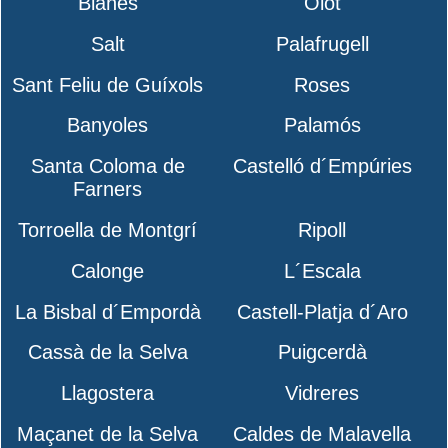
Blanes
Olot
Salt
Palafrugell
Sant Feliu de Guíxols
Roses
Banyoles
Palamós
Santa Coloma de
Castelló d´Empúries
Farners
Torroella de Montgrí
Ripoll
Calonge
L´Escala
La Bisbal d´Empordà
Castell-Platja d´Aro
Cassà de la Selva
Puigcerdà
Llagostera
Vidreres
Maçanet de la Selva
Caldes de Malavella