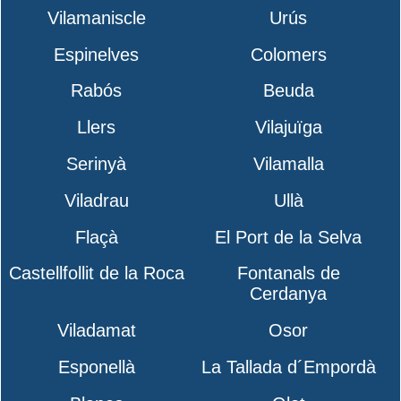
Vilamaniscle
Urús
Espinelves
Colomers
Rabós
Beuda
Llers
Vilajuïga
Serinyà
Vilamalla
Viladrau
Ullà
Flaçà
El Port de la Selva
Castellfollit de la Roca
Fontanals de
Cerdanya
Viladamat
Osor
Esponellà
La Tallada d´Empordà