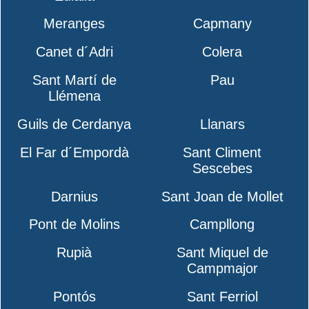
Meranges
Capmany
Canet d´Adri
Colera
Sant Martí de
Pau
Llémena
Guils de Cerdanya
Llanars
El Far d´Empordà
Sant Climent
Sescebes
Darnius
Sant Joan de Mollet
Pont de Molins
Campllong
Rupià
Sant Miquel de
Campmajor
Pontós
Sant Ferriol