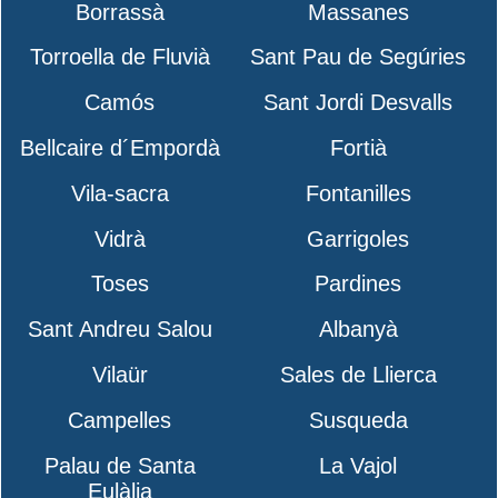
Borrassà
Massanes
Torroella de Fluvià
Sant Pau de Segúries
Camós
Sant Jordi Desvalls
Bellcaire d´Empordà
Fortià
Vila-sacra
Fontanilles
Vidrà
Garrigoles
Toses
Pardines
Sant Andreu Salou
Albanyà
Vilaür
Sales de Llierca
Campelles
Susqueda
Palau de Santa
La Vajol
Eulàlia