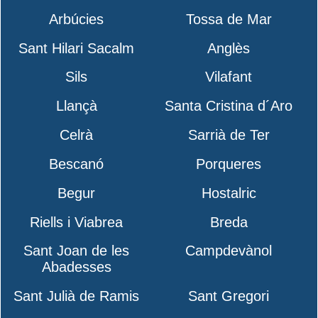
Arbúcies
Tossa de Mar
Sant Hilari Sacalm
Anglès
Sils
Vilafant
Llançà
Santa Cristina d´Aro
Celrà
Sarrià de Ter
Bescanó
Porqueres
Begur
Hostalric
Riells i Viabrea
Breda
Sant Joan de les
Campdevànol
Abadesses
Sant Julià de Ramis
Sant Gregori