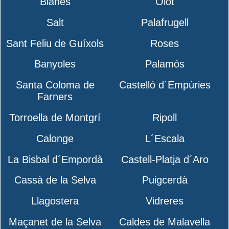
Blanes
Olot
Salt
Palafrugell
Sant Feliu de Guíxols
Roses
Banyoles
Palamós
Santa Coloma de
Castelló d´Empúries
Farners
Torroella de Montgrí
Ripoll
Calonge
L´Escala
La Bisbal d´Empordà
Castell-Platja d´Aro
Cassà de la Selva
Puigcerdà
Llagostera
Vidreres
Maçanet de la Selva
Caldes de Malavella