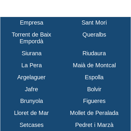
Empresa
Sant Mori
Torrent de Baix
Queralbs
Empordà
Siurana
Riudaura
La Pera
Maià de Montcal
Argelaguer
Espolla
Jafre
Bolvir
Brunyola
Figueres
Lloret de Mar
Mollet de Peralada
Setcases
Pedret i Marzà