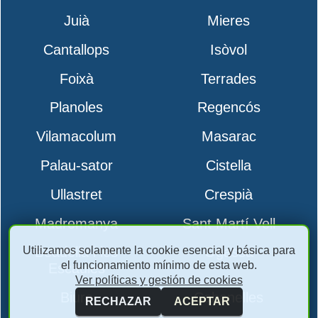
Juià
Mieres
Cantallops
Isòvol
Foixà
Terrades
Planoles
Regencós
Vilamacolum
Masarac
Palau-sator
Cistella
Ullastret
Crespià
Madremanya
Sant Martí Vell
Utilizamos solamente la cookie esencial y básica para
Boadella i les
Ogassa
el funcionamiento mínimo de esta web.
Escaules
Ver políticas y gestión de cookies
Biure
Cabanelles
RECHAZAR
ACEPTAR