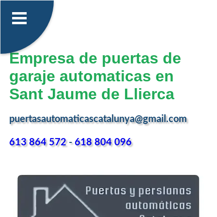
Empresa de puertas de
garaje automaticas en
Sant Jaume de Llierca
puertasautomaticascatalunya@gmail.com
613 864 572
-
618 804 096