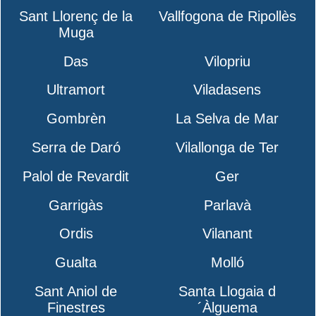
Sant Llorenç de la
Vallfogona de Ripollès
Muga
Das
Vilopriu
Ultramort
Viladasens
Gombrèn
La Selva de Mar
Serra de Daró
Vilallonga de Ter
Palol de Revardit
Ger
Garrigàs
Parlavà
Ordis
Vilanant
Gualta
Molló
Sant Aniol de
Santa Llogaia d
Finestres
´Àlguema