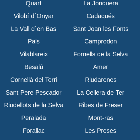
Quart
La Jonquera
Vilobí d´Onyar
Cadaqués
La Vall d´en Bas
Sant Joan les Fonts
Pals
Camprodon
Vilablareix
Fornells de la Selva
Besalú
Amer
Cornellà del Terri
Riudarenes
Sant Pere Pescador
La Cellera de Ter
Riudellots de la Selva
Ribes de Freser
Peralada
Mont-ras
Forallac
Les Preses