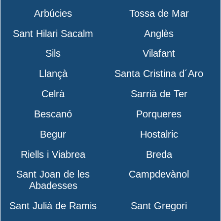
Arbúcies
Tossa de Mar
Sant Hilari Sacalm
Anglès
Sils
Vilafant
Llançà
Santa Cristina d´Aro
Celrà
Sarrià de Ter
Bescanó
Porqueres
Begur
Hostalric
Riells i Viabrea
Breda
Sant Joan de les
Campdevànol
Abadesses
Sant Julià de Ramis
Sant Gregori