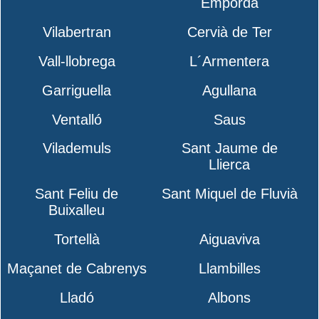
Empordà
Vilabertran
Cervià de Ter
Vall-llobrega
L´Armentera
Garriguella
Agullana
Ventalló
Saus
Vilademuls
Sant Jaume de
Llierca
Sant Feliu de
Sant Miquel de Fluvià
Buixalleu
Tortellà
Aiguaviva
Maçanet de Cabrenys
Llambilles
Lladó
Albons