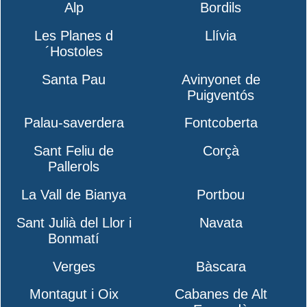
Alp
Bordils
Les Planes d
Llívia
´Hostoles
Santa Pau
Avinyonet de
Puigventós
Palau-saverdera
Fontcoberta
Sant Feliu de
Corçà
Pallerols
La Vall de Bianya
Portbou
Sant Julià del Llor i
Navata
Bonmatí
Verges
Bàscara
Montagut i Oix
Cabanes de Alt