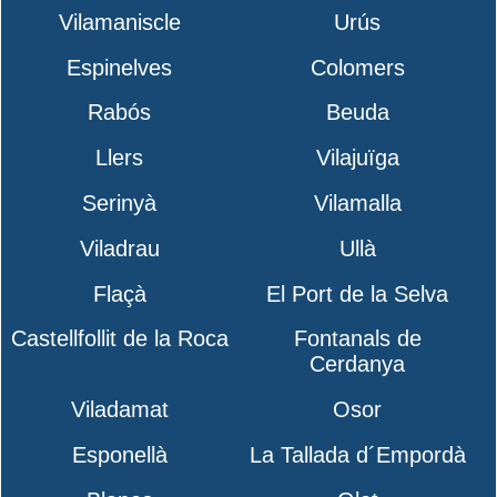
Vilamaniscle
Urús
Espinelves
Colomers
Rabós
Beuda
Llers
Vilajuïga
Serinyà
Vilamalla
Viladrau
Ullà
Flaçà
El Port de la Selva
Castellfollit de la Roca
Fontanals de
Cerdanya
Viladamat
Osor
Esponellà
La Tallada d´Empordà