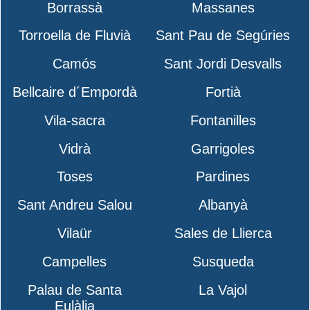
Borrassà
Massanes
Torroella de Fluvià
Sant Pau de Segúries
Camós
Sant Jordi Desvalls
Bellcaire d´Empordà
Fortià
Vila-sacra
Fontanilles
Vidrà
Garrigoles
Toses
Pardines
Sant Andreu Salou
Albanyà
Vilaür
Sales de Llierca
Campelles
Susqueda
Palau de Santa
La Vajol
Eulàlia