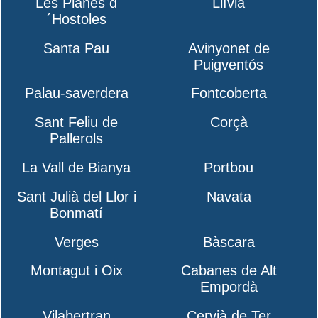
Les Planes d
Llívia
´Hostoles
Santa Pau
Avinyonet de
Puigventós
Palau-saverdera
Fontcoberta
Sant Feliu de
Corçà
Pallerols
La Vall de Bianya
Portbou
Sant Julià del Llor i
Navata
Bonmatí
Verges
Bàscara
Montagut i Oix
Cabanes de Alt
Empordà
Vilabertran
Cervià de Ter