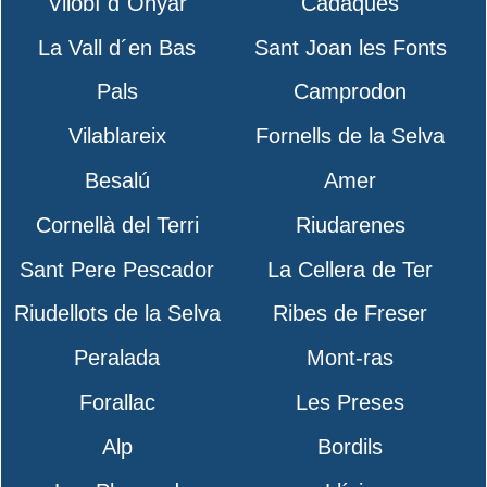
Vilobí d´Onyar
Cadaqués
La Vall d´en Bas
Sant Joan les Fonts
Pals
Camprodon
Vilablareix
Fornells de la Selva
Besalú
Amer
Cornellà del Terri
Riudarenes
Sant Pere Pescador
La Cellera de Ter
Riudellots de la Selva
Ribes de Freser
Peralada
Mont-ras
Forallac
Les Preses
Alp
Bordils