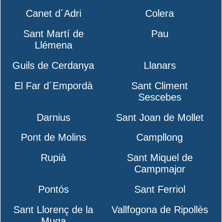
Canet d´Adri
Colera
Sant Martí de
Pau
Llémena
Guils de Cerdanya
Llanars
El Far d´Empordà
Sant Climent
Sescebes
Darnius
Sant Joan de Mollet
Pont de Molins
Campllong
Rupià
Sant Miquel de
Campmajor
Pontós
Sant Ferriol
Sant Llorenç de la
Vallfogona de Ripollès
Muga