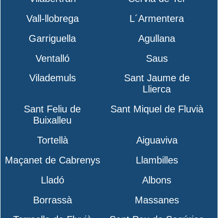
Vall-llobrega
L´Armentera
Garriguella
Agullana
Ventalló
Saus
Vilademuls
Sant Jaume de
Llierca
Sant Feliu de
Sant Miquel de Fluvià
Buixalleu
Tortellà
Aiguaviva
Maçanet de Cabrenys
Llambilles
Lladó
Albons
Borrassà
Massanes