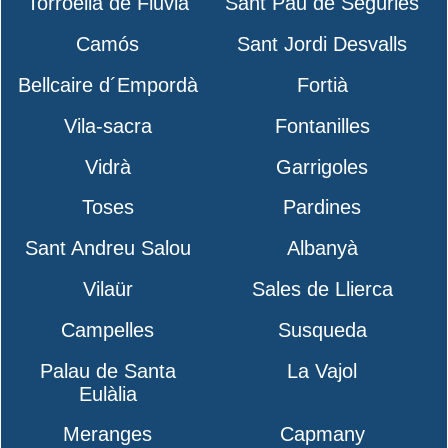
Torroella de Fluvià
Sant Pau de Segúries
Camós
Sant Jordi Desvalls
Bellcaire d´Empordà
Fortià
Vila-sacra
Fontanilles
Vidrà
Garrigoles
Toses
Pardines
Sant Andreu Salou
Albanyà
Vilaür
Sales de Llierca
Campelles
Susqueda
Palau de Santa
La Vajol
Eulàlia
Meranges
Capmany