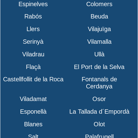
Espinelves
Colomers
Rabós
Beuda
Llers
Vilajuïga
Serinyà
Vilamalla
Viladrau
Ullà
Flaçà
El Port de la Selva
Castellfollit de la Roca
Fontanals de
Cerdanya
Viladamat
Osor
Esponellà
La Tallada d´Empordà
Blanes
Olot
Salt
Palafrugell