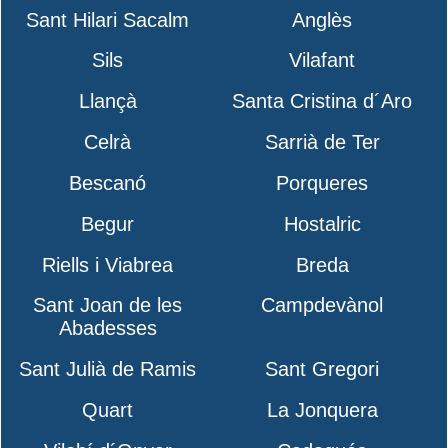
Sant Hilari Sacalm
Anglès
Sils
Vilafant
Llançà
Santa Cristina d´Aro
Celrà
Sarrià de Ter
Bescanó
Porqueres
Begur
Hostalric
Riells i Viabrea
Breda
Sant Joan de les
Campdevànol
Abadesses
Sant Julià de Ramis
Sant Gregori
Quart
La Jonquera