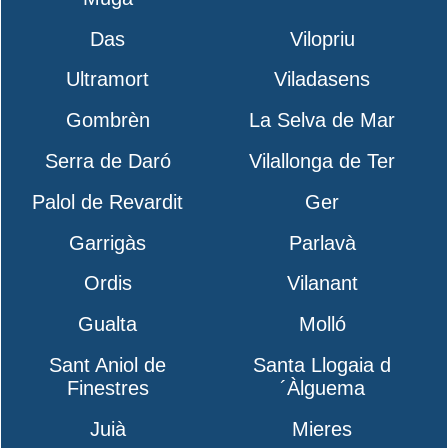
Das
Vilopriu
Ultramort
Viladasens
Gombrèn
La Selva de Mar
Serra de Daró
Vilallonga de Ter
Palol de Revardit
Ger
Garrigàs
Parlavà
Ordis
Vilanant
Gualta
Molló
Sant Aniol de
Santa Llogaia d
Finestres
´Àlguema
Juià
Mieres