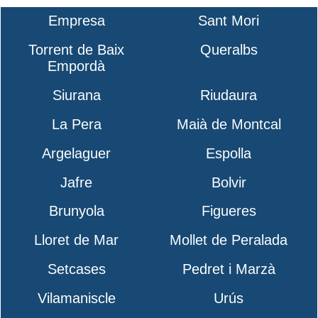
Empresa
Sant Mori
Torrent de Baix
Queralbs
Empordà
Siurana
Riudaura
La Pera
Maià de Montcal
Argelaguer
Espolla
Jafre
Bolvir
Brunyola
Figueres
Lloret de Mar
Mollet de Peralada
Setcases
Pedret i Marzà
Vilamaniscle
Urús