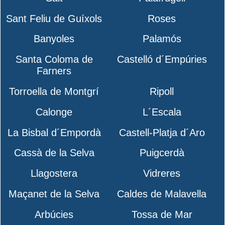
Sant Feliu de Guíxols
Roses
Banyoles
Palamós
Santa Coloma de
Castelló d´Empúries
Farners
Torroella de Montgrí
Ripoll
Calonge
L´Escala
La Bisbal d´Empordà
Castell-Platja d´Aro
Cassà de la Selva
Puigcerdà
Llagostera
Vidreres
Maçanet de la Selva
Caldes de Malavella
Arbúcies
Tossa de Mar