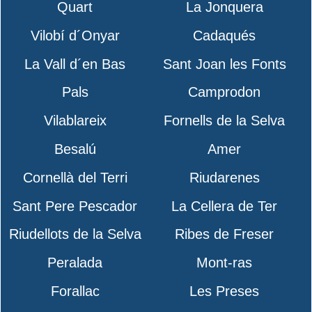
Quart
La Jonquera
Vilobí d´Onyar
Cadaqués
La Vall d´en Bas
Sant Joan les Fonts
Pals
Camprodon
Vilablareix
Fornells de la Selva
Besalú
Amer
Cornellà del Terri
Riudarenes
Sant Pere Pescador
La Cellera de Ter
Riudellots de la Selva
Ribes de Freser
Peralada
Mont-ras
Forallac
Les Preses