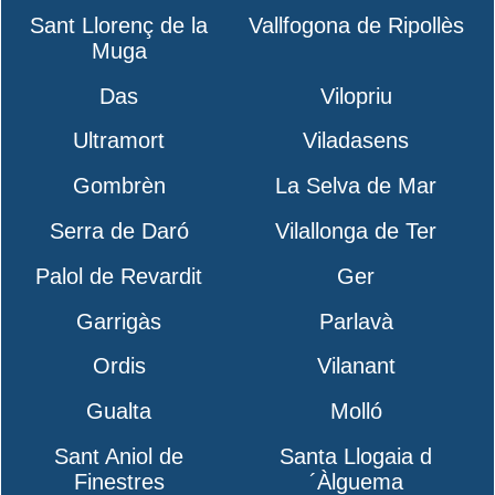
Sant Llorenç de la
Vallfogona de Ripollès
Muga
Das
Vilopriu
Ultramort
Viladasens
Gombrèn
La Selva de Mar
Serra de Daró
Vilallonga de Ter
Palol de Revardit
Ger
Garrigàs
Parlavà
Ordis
Vilanant
Gualta
Molló
Sant Aniol de
Santa Llogaia d
Finestres
´Àlguema