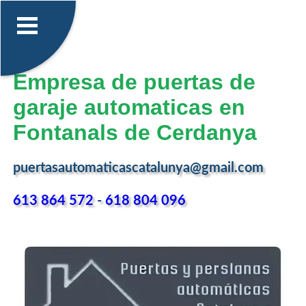
Empresa de puertas de
garaje automaticas en
Fontanals de Cerdanya
puertasautomaticascatalunya@gmail.com
613 864 572
-
618 804 096