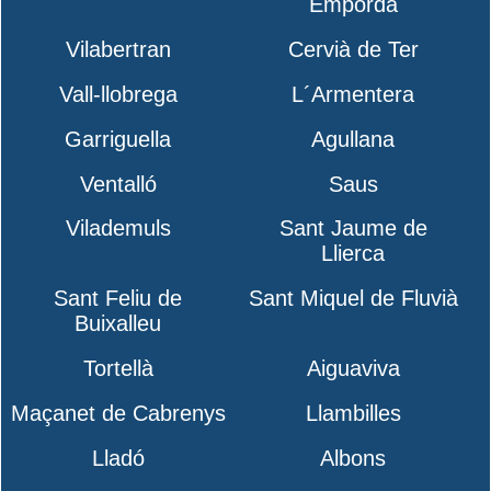
Empordà
Vilabertran
Cervià de Ter
Vall-llobrega
L´Armentera
Garriguella
Agullana
Ventalló
Saus
Vilademuls
Sant Jaume de
Llierca
Sant Feliu de
Sant Miquel de Fluvià
Buixalleu
Tortellà
Aiguaviva
Maçanet de Cabrenys
Llambilles
Lladó
Albons