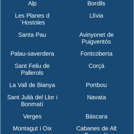
Alp
Bordils
Les Planes d
Llívia
´Hostoles
Santa Pau
Avinyonet de
Puigventós
Palau-saverdera
Fontcoberta
Sant Feliu de
Corçà
Pallerols
La Vall de Bianya
Portbou
Sant Julià del Llor i
Navata
Bonmatí
Verges
Bàscara
Montagut i Oix
Cabanes de Alt