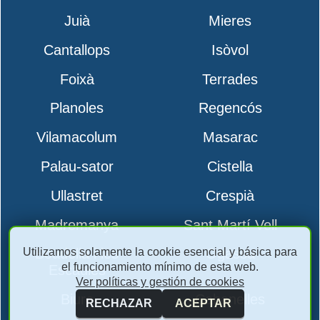
Juià
Mieres
Cantallops
Isòvol
Foixà
Terrades
Planoles
Regencós
Vilamacolum
Masarac
Palau-sator
Cistella
Ullastret
Crespià
Madremanya
Sant Martí Vell
Utilizamos solamente la cookie esencial y básica para
Boadella i les
Ogassa
el funcionamiento mínimo de esta web.
Escaules
Ver políticas y gestión de cookies
Biure
Cabanelles
RECHAZAR
ACEPTAR