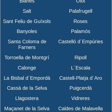
Blanes
Olot
Salt
Palafrugell
Sant Feliu de Guíxols
Roses
Banyoles
Palamós
Santa Coloma de
Castelló d´Empúries
Farners
Torroella de Montgrí
Ripoll
Calonge
L´Escala
La Bisbal d´Empordà
Castell-Platja d´Aro
Cassà de la Selva
Puigcerdà
Llagostera
Vidreres
Maçanet de la Selva
Caldes de Malavella