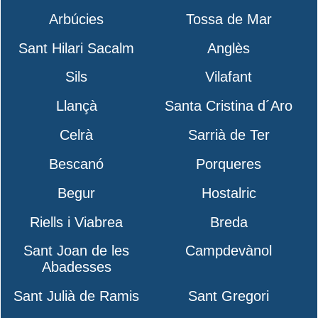
Arbúcies
Tossa de Mar
Sant Hilari Sacalm
Anglès
Sils
Vilafant
Llançà
Santa Cristina d´Aro
Celrà
Sarrià de Ter
Bescanó
Porqueres
Begur
Hostalric
Riells i Viabrea
Breda
Sant Joan de les
Campdevànol
Abadesses
Sant Julià de Ramis
Sant Gregori