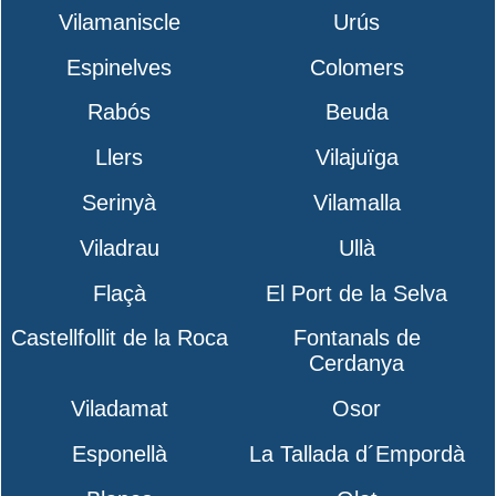
Vilamaniscle
Urús
Espinelves
Colomers
Rabós
Beuda
Llers
Vilajuïga
Serinyà
Vilamalla
Viladrau
Ullà
Flaçà
El Port de la Selva
Castellfollit de la Roca
Fontanals de
Cerdanya
Viladamat
Osor
Esponellà
La Tallada d´Empordà