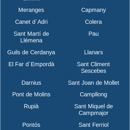
Meranges
Capmany
Canet d´Adri
Colera
Sant Martí de
Pau
Llémena
Guils de Cerdanya
Llanars
El Far d´Empordà
Sant Climent
Sescebes
Darnius
Sant Joan de Mollet
Pont de Molins
Campllong
Rupià
Sant Miquel de
Campmajor
Pontós
Sant Ferriol