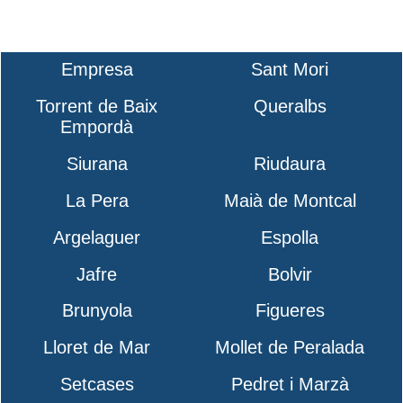
Empresa
Sant Mori
Torrent de Baix
Queralbs
Empordà
Siurana
Riudaura
La Pera
Maià de Montcal
Argelaguer
Espolla
Jafre
Bolvir
Brunyola
Figueres
Lloret de Mar
Mollet de Peralada
Setcases
Pedret i Marzà