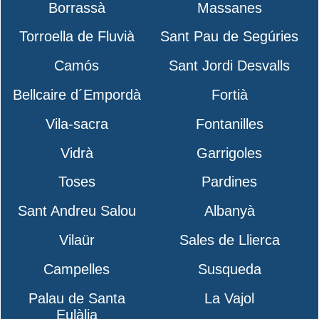
Borrassà
Massanes
Torroella de Fluvià
Sant Pau de Segúries
Camós
Sant Jordi Desvalls
Bellcaire d´Empordà
Fortià
Vila-sacra
Fontanilles
Vidrà
Garrigoles
Toses
Pardines
Sant Andreu Salou
Albanyà
Vilaür
Sales de Llierca
Campelles
Susqueda
Palau de Santa
La Vajol
Eulàlia