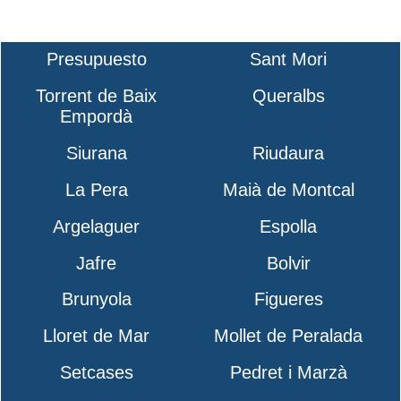
Presupuesto
Sant Mori
Torrent de Baix
Queralbs
Empordà
Siurana
Riudaura
La Pera
Maià de Montcal
Argelaguer
Espolla
Jafre
Bolvir
Brunyola
Figueres
Lloret de Mar
Mollet de Peralada
Setcases
Pedret i Marzà