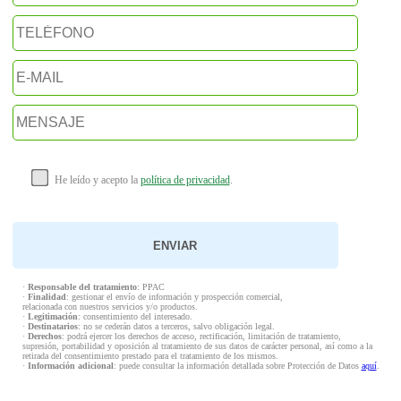
He leído y acepto la
política de privacidad
.
·
Responsable del tratamiento
: PPAC
·
Finalidad
: gestionar el envío de información y prospección comercial,
relacionada con nuestros servicios y/o productos.
·
Legitimación
: consentimiento del interesado.
·
Destinatarios
: no se cederán datos a terceros, salvo obligación legal.
·
Derechos
: podrá ejercer los derechos de acceso, rectificación, limitación de tratamiento,
supresión, portabilidad y oposición al tratamiento de sus datos de carácter personal, así como a la
retirada del consentimiento prestado para el tratamiento de los mismos.
·
Información adicional
: puede consultar la información detallada sobre Protección de Datos
aquí
.