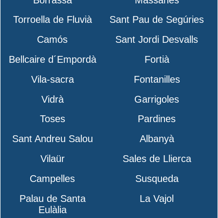
Torroella de Fluvià
Sant Pau de Segúries
Camós
Sant Jordi Desvalls
Bellcaire d´Empordà
Fortià
Vila-sacra
Fontanilles
Vidrà
Garrigoles
Toses
Pardines
Sant Andreu Salou
Albanyà
Vilaür
Sales de Llierca
Campelles
Susqueda
Palau de Santa
La Vajol
Eulàlia