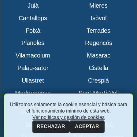
Juià
Mieres
Cantallops
Isòvol
Foixà
Terrades
Planoles
Regencós
Vilamacolum
Masarac
Palau-sator
Cistella
Ullastret
Crespià
Madremanya
Sant Martí Vell
Utilizamos solamente la cookie esencial y básica para
Boadella i les
Ogassa
el funcionamiento mínimo de esta web.
Escaules
Ver políticas y gestión de cookies
Biure
Cabanelles
RECHAZAR
ACEPTAR