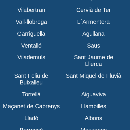
Vilabertran
Cervià de Ter
Vall-llobrega
L´Armentera
Garriguella
Agullana
Ventalló
Saus
Vilademuls
Sant Jaume de
Llierca
Sant Feliu de
Sant Miquel de Fluvià
Buixalleu
Tortellà
Aiguaviva
Maçanet de Cabrenys
Llambilles
Lladó
Albons
Borrassà
Massanes