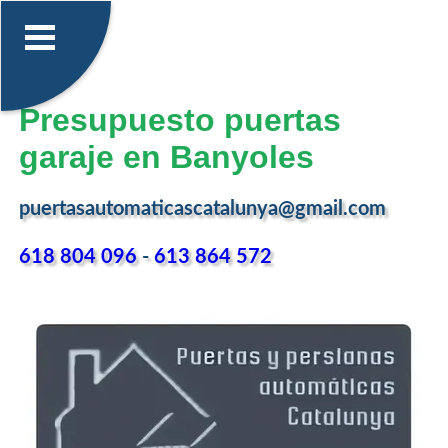
Presupuesto puertas
garaje en Banyoles
puertasautomaticascatalunya@gmail.com
618 804 096
-
613 864 572