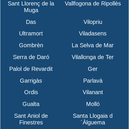
Sant Llorenç de la
Vallfogona de Ripollès
Muga
Das
Vilopriu
Ultramort
Viladasens
Gombrèn
La Selva de Mar
Serra de Daró
Vilallonga de Ter
Palol de Revardit
Ger
Garrigàs
Parlavà
Ordis
Vilanant
Gualta
Molló
Sant Aniol de
Santa Llogaia d
Finestres
´Àlguema