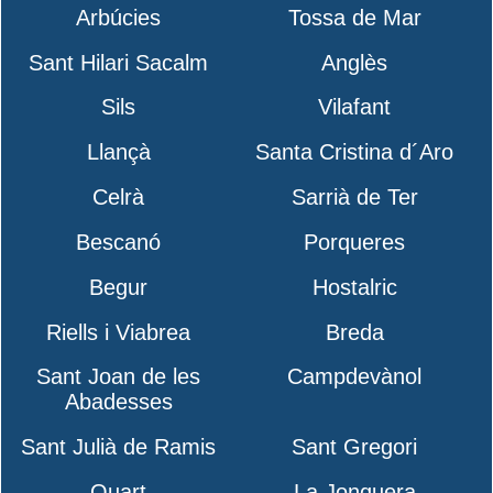
Arbúcies
Tossa de Mar
Sant Hilari Sacalm
Anglès
Sils
Vilafant
Llançà
Santa Cristina d´Aro
Celrà
Sarrià de Ter
Bescanó
Porqueres
Begur
Hostalric
Riells i Viabrea
Breda
Sant Joan de les
Campdevànol
Abadesses
Sant Julià de Ramis
Sant Gregori
Quart
La Jonquera