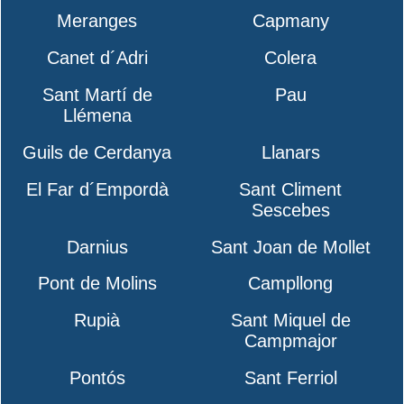
Meranges
Capmany
Canet d´Adri
Colera
Sant Martí de
Pau
Llémena
Guils de Cerdanya
Llanars
El Far d´Empordà
Sant Climent
Sescebes
Darnius
Sant Joan de Mollet
Pont de Molins
Campllong
Rupià
Sant Miquel de
Campmajor
Pontós
Sant Ferriol