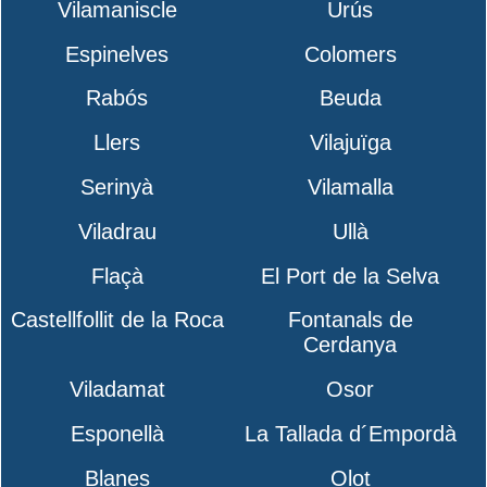
Vilamaniscle
Urús
Espinelves
Colomers
Rabós
Beuda
Llers
Vilajuïga
Serinyà
Vilamalla
Viladrau
Ullà
Flaçà
El Port de la Selva
Castellfollit de la Roca
Fontanals de
Cerdanya
Viladamat
Osor
Esponellà
La Tallada d´Empordà
Blanes
Olot