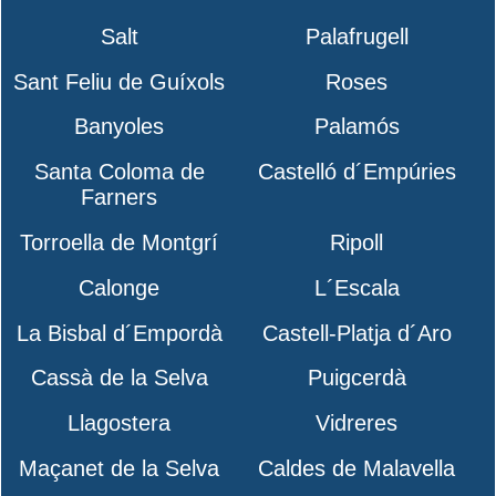
Salt
Palafrugell
Sant Feliu de Guíxols
Roses
Banyoles
Palamós
Santa Coloma de
Castelló d´Empúries
Farners
Torroella de Montgrí
Ripoll
Calonge
L´Escala
La Bisbal d´Empordà
Castell-Platja d´Aro
Cassà de la Selva
Puigcerdà
Llagostera
Vidreres
Maçanet de la Selva
Caldes de Malavella