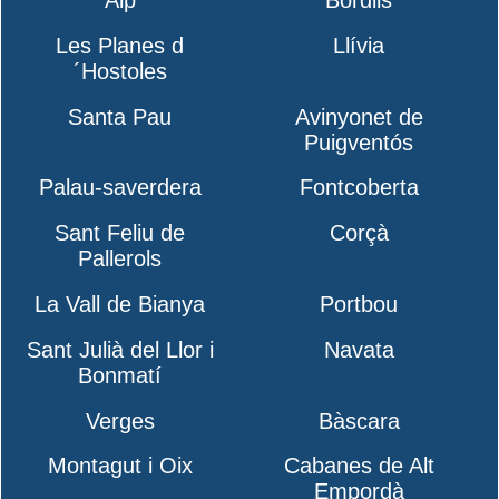
Les Planes d
Llívia
´Hostoles
Santa Pau
Avinyonet de
Puigventós
Palau-saverdera
Fontcoberta
Sant Feliu de
Corçà
Pallerols
La Vall de Bianya
Portbou
Sant Julià del Llor i
Navata
Bonmatí
Verges
Bàscara
Montagut i Oix
Cabanes de Alt
Empordà