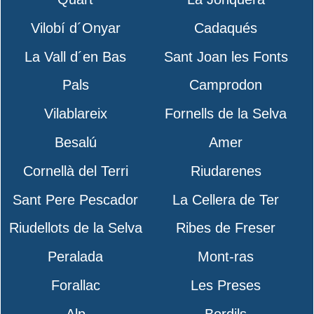
Vilobí d´Onyar
Cadaqués
La Vall d´en Bas
Sant Joan les Fonts
Pals
Camprodon
Vilablareix
Fornells de la Selva
Besalú
Amer
Cornellà del Terri
Riudarenes
Sant Pere Pescador
La Cellera de Ter
Riudellots de la Selva
Ribes de Freser
Peralada
Mont-ras
Forallac
Les Preses
Alp
Bordils