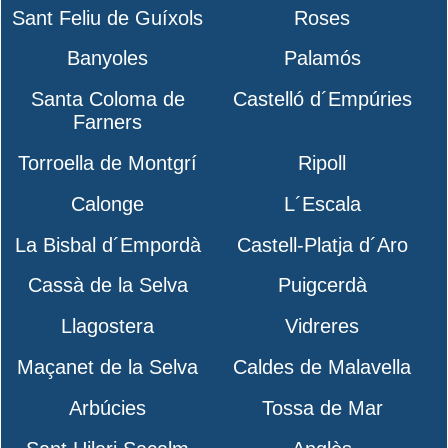
Sant Feliu de Guíxols
Roses
Banyoles
Palamós
Santa Coloma de
Castelló d´Empúries
Farners
Torroella de Montgrí
Ripoll
Calonge
L´Escala
La Bisbal d´Empordà
Castell-Platja d´Aro
Cassà de la Selva
Puigcerdà
Llagostera
Vidreres
Maçanet de la Selva
Caldes de Malavella
Arbúcies
Tossa de Mar