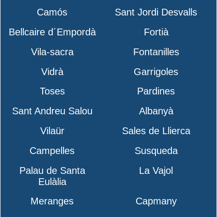
Camós
Sant Jordi Desvalls
Bellcaire d´Empordà
Fortià
Vila-sacra
Fontanilles
Vidrà
Garrigoles
Toses
Pardines
Sant Andreu Salou
Albanyà
Vilaür
Sales de Llierca
Campelles
Susqueda
Palau de Santa
La Vajol
Eulàlia
Meranges
Capmany