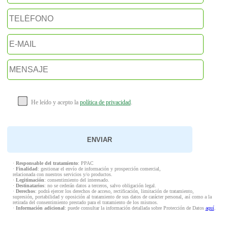
He leído y acepto la
política de privacidad
.
·
Responsable del tratamiento
: PPAC
·
Finalidad
: gestionar el envío de información y prospección comercial,
relacionada con nuestros servicios y/o productos.
·
Legitimación
: consentimiento del interesado.
·
Destinatarios
: no se cederán datos a terceros, salvo obligación legal.
·
Derechos
: podrá ejercer los derechos de acceso, rectificación, limitación de tratamiento,
supresión, portabilidad y oposición al tratamiento de sus datos de carácter personal, así como a la
retirada del consentimiento prestado para el tratamiento de los mismos.
·
Información adicional
: puede consultar la información detallada sobre Protección de Datos
aquí
.