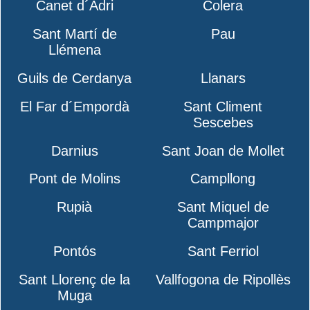
Canet d´Adri
Colera
Sant Martí de
Pau
Llémena
Guils de Cerdanya
Llanars
El Far d´Empordà
Sant Climent
Sescebes
Darnius
Sant Joan de Mollet
Pont de Molins
Campllong
Rupià
Sant Miquel de
Campmajor
Pontós
Sant Ferriol
Sant Llorenç de la
Vallfogona de Ripollès
Muga