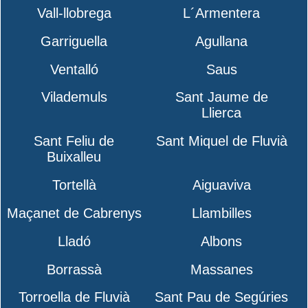
Vall-llobrega
L´Armentera
Garriguella
Agullana
Ventalló
Saus
Vilademuls
Sant Jaume de
Llierca
Sant Feliu de
Sant Miquel de Fluvià
Buixalleu
Tortellà
Aiguaviva
Maçanet de Cabrenys
Llambilles
Lladó
Albons
Borrassà
Massanes
Torroella de Fluvià
Sant Pau de Segúries