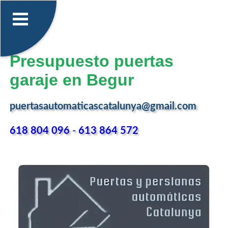
Presupuesto puertas
garaje en Begur
puertasautomaticascatalunya@gmail.com
618 804 096
-
613 864 572