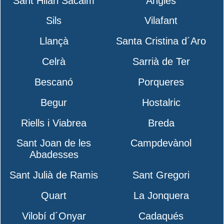
Sant Hilari Sacalm
Anglès
Sils
Vilafant
Llançà
Santa Cristina d´Aro
Celrà
Sarrià de Ter
Bescanó
Porqueres
Begur
Hostalric
Riells i Viabrea
Breda
Sant Joan de les
Campdevànol
Abadesses
Sant Julià de Ramis
Sant Gregori
Quart
La Jonquera
Vilobí d´Onyar
Cadaqués