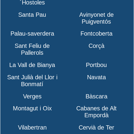
´Hostoles
Santa Pau
Avinyonet de
Puigventós
Palau-saverdera
Fontcoberta
Sant Feliu de
Corçà
Pallerols
La Vall de Bianya
Portbou
Sant Julià del Llor i
Navata
Bonmatí
Verges
Bàscara
Montagut i Oix
Cabanes de Alt
Empordà
Vilabertran
Cervià de Ter