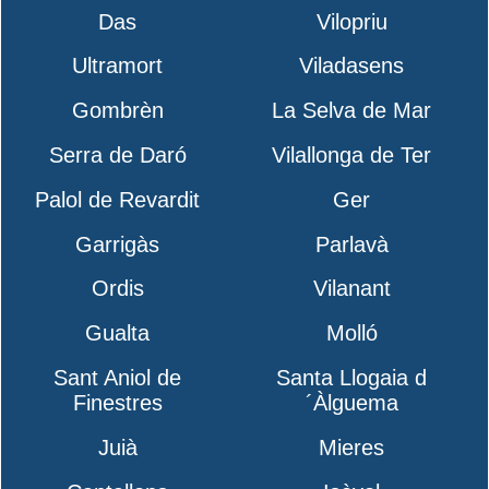
Das
Vilopriu
Ultramort
Viladasens
Gombrèn
La Selva de Mar
Serra de Daró
Vilallonga de Ter
Palol de Revardit
Ger
Garrigàs
Parlavà
Ordis
Vilanant
Gualta
Molló
Sant Aniol de
Santa Llogaia d
Finestres
´Àlguema
Juià
Mieres