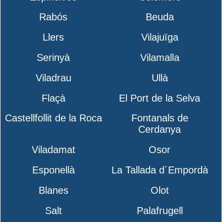
Rabós
Beuda
Llers
Vilajuïga
Serinyà
Vilamalla
Viladrau
Ullà
Flaçà
El Port de la Selva
Castellfollit de la Roca
Fontanals de
Cerdanya
Viladamat
Osor
Esponellà
La Tallada d´Empordà
Blanes
Olot
Salt
Palafrugell