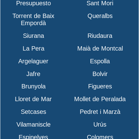
Presupuesto
Sant Mori
Torrent de Baix
Queralbs
Empordà
Siurana
Riudaura
La Pera
Maià de Montcal
Argelaguer
Espolla
Jafre
Bolvir
Brunyola
Figueres
Lloret de Mar
Mollet de Peralada
Setcases
Pedret i Marzà
Vilamaniscle
Urús
Espinelves
Colomers