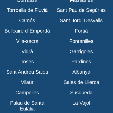
Torroella de Fluvià
Sant Pau de Segúries
Camós
Sant Jordi Desvalls
Bellcaire d´Empordà
Fortià
Vila-sacra
Fontanilles
Vidrà
Garrigoles
Toses
Pardines
Sant Andreu Salou
Albanyà
Vilaür
Sales de Llierca
Campelles
Susqueda
Palau de Santa
La Vajol
Eulàlia