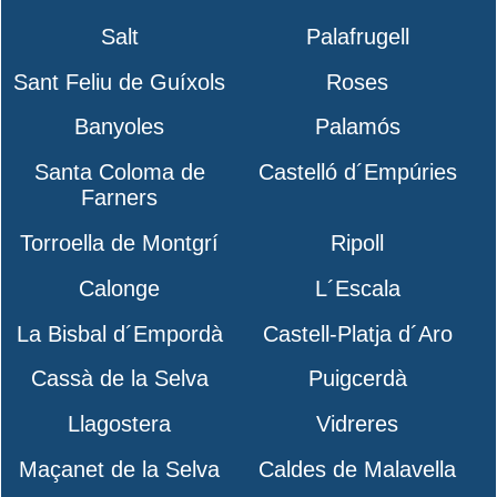
Salt
Palafrugell
Sant Feliu de Guíxols
Roses
Banyoles
Palamós
Santa Coloma de
Castelló d´Empúries
Farners
Torroella de Montgrí
Ripoll
Calonge
L´Escala
La Bisbal d´Empordà
Castell-Platja d´Aro
Cassà de la Selva
Puigcerdà
Llagostera
Vidreres
Maçanet de la Selva
Caldes de Malavella