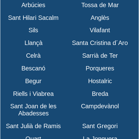
Arbúcies
Tossa de Mar
Sant Hilari Sacalm
Anglès
Sils
Vilafant
Llançà
Santa Cristina d´Aro
Celrà
Sarrià de Ter
Bescanó
Porqueres
Begur
Hostalric
Riells i Viabrea
Breda
Sant Joan de les
Campdevànol
Abadesses
Sant Julià de Ramis
Sant Gregori
Quart
La Jonquera