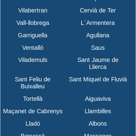
Vilabertran
Cervià de Ter
Vall-llobrega
L´Armentera
Garriguella
Agullana
Ventalló
Saus
Vilademuls
Sant Jaume de
Llierca
Sant Feliu de
Sant Miquel de Fluvià
Buixalleu
Tortellà
Aiguaviva
Maçanet de Cabrenys
Llambilles
Lladó
Albons
Borrassà
Massanes