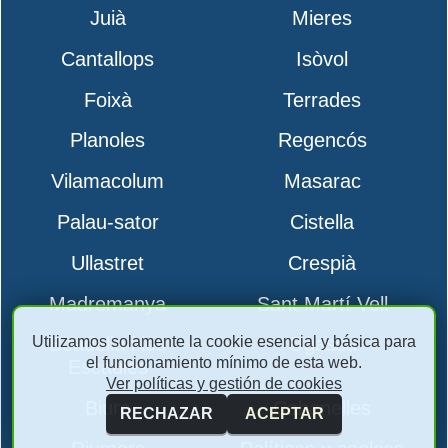
Juià
Mieres
Cantallops
Isòvol
Foixà
Terrades
Planoles
Regencós
Vilamacolum
Masarac
Palau-sator
Cistella
Ullastret
Crespià
Madremanya
Sant Martí Vell
Utilizamos solamente la cookie esencial y básica para
Boadella i les
Ogassa
el funcionamiento mínimo de esta web.
Escaules
Ver políticas y gestión de cookies
Biure
Cabanelles
RECHAZAR
ACEPTAR