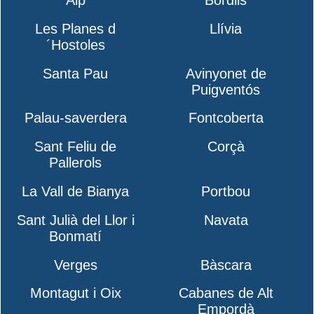
Les Planes d
Llívia
´Hostoles
Santa Pau
Avinyonet de
Puigventós
Palau-saverdera
Fontcoberta
Sant Feliu de
Corçà
Pallerols
La Vall de Bianya
Portbou
Sant Julià del Llor i
Navata
Bonmatí
Verges
Bàscara
Montagut i Oix
Cabanes de Alt
Empordà