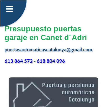
Presupuesto puertas
garaje en Canet d´Adri
puertasautomaticascatalunya@gmail.com
613 864 572
-
618 804 096