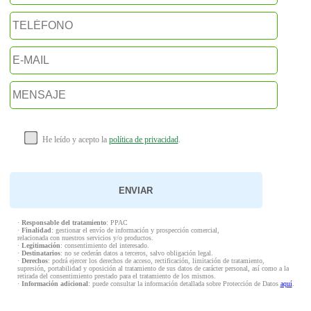
He leído y acepto la
política de privacidad
.
·
Responsable del tratamiento
: PPAC
·
Finalidad
: gestionar el envío de información y prospección comercial,
relacionada con nuestros servicios y/o productos.
·
Legitimación
: consentimiento del interesado.
·
Destinatarios
: no se cederán datos a terceros, salvo obligación legal.
·
Derechos
: podrá ejercer los derechos de acceso, rectificación, limitación de tratamiento,
supresión, portabilidad y oposición al tratamiento de sus datos de carácter personal, así como a la
retirada del consentimiento prestado para el tratamiento de los mismos.
·
Información adicional
: puede consultar la información detallada sobre Protección de Datos
aquí
.