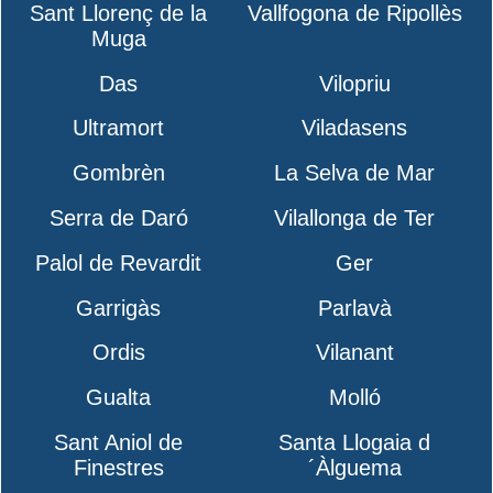
Sant Llorenç de la
Vallfogona de Ripollès
Muga
Das
Vilopriu
Ultramort
Viladasens
Gombrèn
La Selva de Mar
Serra de Daró
Vilallonga de Ter
Palol de Revardit
Ger
Garrigàs
Parlavà
Ordis
Vilanant
Gualta
Molló
Sant Aniol de
Santa Llogaia d
Finestres
´Àlguema