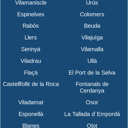
Vilamaniscle
Urús
Espinelves
Colomers
Rabós
Beuda
Llers
Vilajuïga
Serinyà
Vilamalla
Viladrau
Ullà
Flaçà
El Port de la Selva
Castellfollit de la Roca
Fontanals de
Cerdanya
Viladamat
Osor
Esponellà
La Tallada d´Empordà
Blanes
Olot