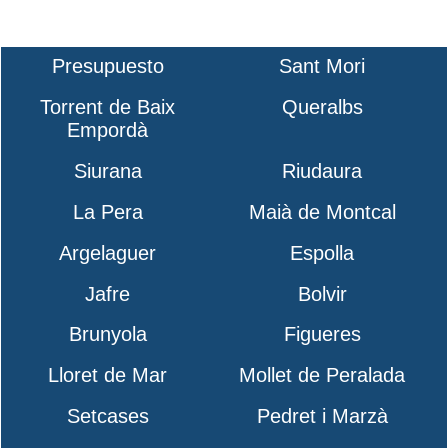
Presupuesto
Sant Mori
Torrent de Baix
Queralbs
Empordà
Siurana
Riudaura
La Pera
Maià de Montcal
Argelaguer
Espolla
Jafre
Bolvir
Brunyola
Figueres
Lloret de Mar
Mollet de Peralada
Setcases
Pedret i Marzà