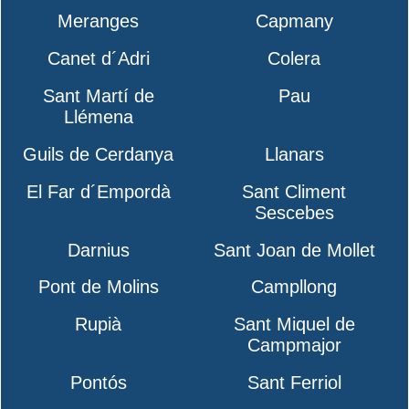
Meranges
Capmany
Canet d´Adri
Colera
Sant Martí de
Pau
Llémena
Guils de Cerdanya
Llanars
El Far d´Empordà
Sant Climent
Sescebes
Darnius
Sant Joan de Mollet
Pont de Molins
Campllong
Rupià
Sant Miquel de
Campmajor
Pontós
Sant Ferriol