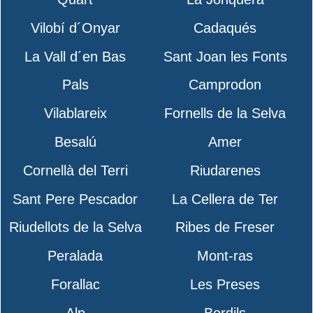
Vilobí d´Onyar
Cadaqués
La Vall d´en Bas
Sant Joan les Fonts
Pals
Camprodon
Vilablareix
Fornells de la Selva
Besalú
Amer
Cornellà del Terri
Riudarenes
Sant Pere Pescador
La Cellera de Ter
Riudellots de la Selva
Ribes de Freser
Peralada
Mont-ras
Forallac
Les Preses
Alp
Bordils