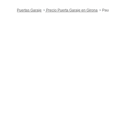
Puertas Garaje
Precio Puerta Garaje en Girona
Pau