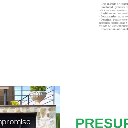
·
Responsable del trata
·
Finalidad
: gestionar e
relacionada con nuestros 
·
Legitimación
: consenti
·
Destinatarios
: no se ce
·
Derechos
: podrá ejercer
supresión, portabilidad y
retirada del consentimien
·
Información adicional
PRESU