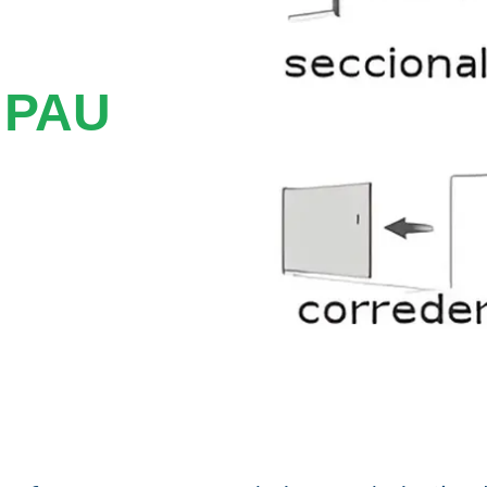
 PAU
.