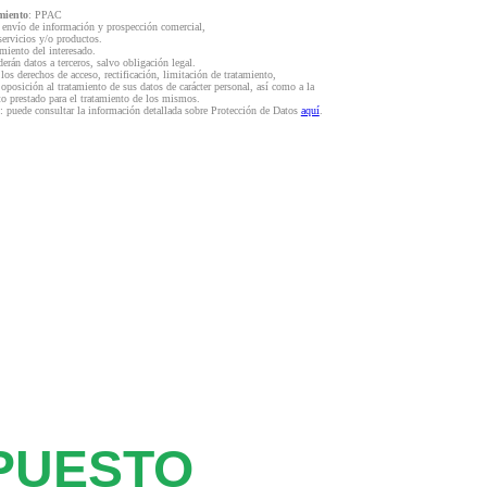
miento
: PPAC
l envío de información y prospección comercial,
servicios y/o productos.
miento del interesado.
derán datos a terceros, salvo obligación legal.
 los derechos de acceso, rectificación, limitación de tratamiento,
 oposición al tratamiento de sus datos de carácter personal, así como a la
to prestado para el tratamiento de los mismos.
: puede consultar la información detallada sobre Protección de Datos
aquí
.
PUESTO