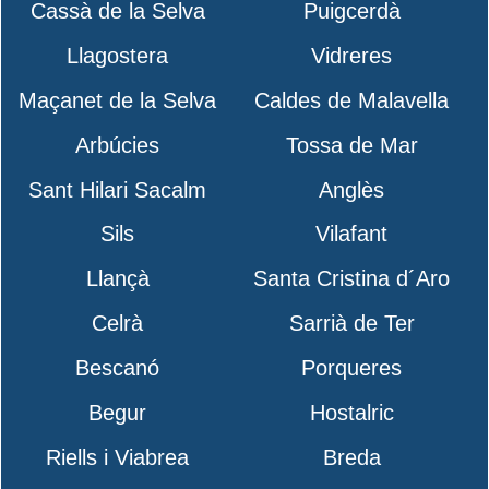
Cassà de la Selva
Puigcerdà
Llagostera
Vidreres
Maçanet de la Selva
Caldes de Malavella
Arbúcies
Tossa de Mar
Sant Hilari Sacalm
Anglès
Sils
Vilafant
Llançà
Santa Cristina d´Aro
Celrà
Sarrià de Ter
Bescanó
Porqueres
Begur
Hostalric
Riells i Viabrea
Breda