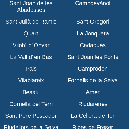
Sant Joan de les
Campdevànol
Abadesses
Sant Julià de Ramis
Sant Gregori
Quart
La Jonquera
Vilobí d´Onyar
Cadaqués
La Vall d´en Bas
Sant Joan les Fonts
Pals
Camprodon
Vilablareix
Fornells de la Selva
Besalú
Amer
Cornellà del Terri
Riudarenes
Sant Pere Pescador
La Cellera de Ter
Riudellots de la Selva
Ribes de Freser