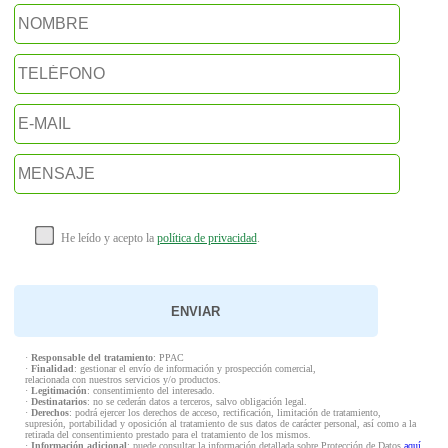
He leído y acepto la
política de privacidad
.
·
Responsable del tratamiento
: PPAC
·
Finalidad
: gestionar el envío de información y prospección comercial,
relacionada con nuestros servicios y/o productos.
·
Legitimación
: consentimiento del interesado.
·
Destinatarios
: no se cederán datos a terceros, salvo obligación legal.
·
Derechos
: podrá ejercer los derechos de acceso, rectificación, limitación de tratamiento,
supresión, portabilidad y oposición al tratamiento de sus datos de carácter personal, así como a la
retirada del consentimiento prestado para el tratamiento de los mismos.
·
Información adicional
: puede consultar la información detallada sobre Protección de Datos
aquí
.