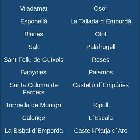
Viladamat
Osor
Esponellà
La Tallada d´Empordà
Blanes
Olot
Salt
Palafrugell
Sant Feliu de Guíxols
Roses
Banyoles
Palamós
Santa Coloma de
Castelló d´Empúries
Farners
Torroella de Montgrí
Ripoll
Calonge
L´Escala
La Bisbal d´Empordà
Castell-Platja d´Aro