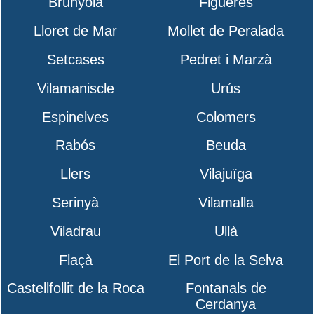
Brunyola
Figueres
Lloret de Mar
Mollet de Peralada
Setcases
Pedret i Marzà
Vilamaniscle
Urús
Espinelves
Colomers
Rabós
Beuda
Llers
Vilajuïga
Serinyà
Vilamalla
Viladrau
Ullà
Flaçà
El Port de la Selva
Castellfollit de la Roca
Fontanals de
Cerdanya