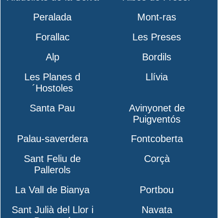
Peralada
Mont-ras
Forallac
Les Preses
Alp
Bordils
Les Planes d
Llívia
´Hostoles
Santa Pau
Avinyonet de
Puigventós
Palau-saverdera
Fontcoberta
Sant Feliu de
Corçà
Pallerols
La Vall de Bianya
Portbou
Sant Julià del Llor i
Navata