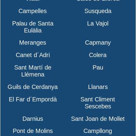
Campelles
Susqueda
Palau de Santa
La Vajol
Eulàlia
Meranges
Capmany
Canet d´Adri
Colera
Sant Martí de
Pau
Llémena
Guils de Cerdanya
Llanars
El Far d´Empordà
Sant Climent
Sescebes
Darnius
Sant Joan de Mollet
Pont de Molins
Campllong