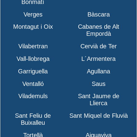
Bonmatí
Verges
Bàscara
Montagut i Oix
Cabanes de Alt
Empordà
Vilabertran
Cervià de Ter
Vall-llobrega
L´Armentera
Garriguella
Agullana
Ventalló
Saus
Vilademuls
Sant Jaume de
Llierca
Sant Feliu de
Sant Miquel de Fluvià
Buixalleu
Tortellà
Aiguaviva