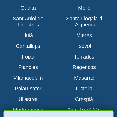
Gualta
Molló
Sant Aniol de
Santa Llogaia d
Finestres
´Àlguema
Juià
Mieres
Cantallops
Isòvol
Foixà
Terrades
Planoles
Regencós
Vilamacolum
Masarac
Palau-sator
Cistella
Ullastret
Crespià
Madremanya
Sant Martí Vell