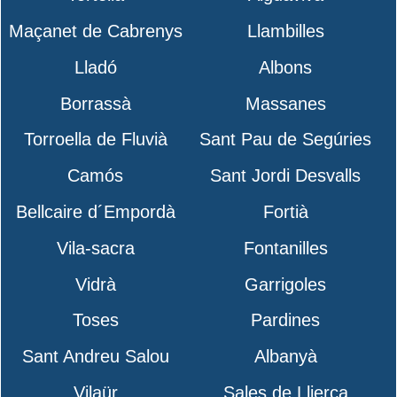
Maçanet de Cabrenys
Llambilles
Lladó
Albons
Borrassà
Massanes
Torroella de Fluvià
Sant Pau de Segúries
Camós
Sant Jordi Desvalls
Bellcaire d´Empordà
Fortià
Vila-sacra
Fontanilles
Vidrà
Garrigoles
Toses
Pardines
Sant Andreu Salou
Albanyà
Vilaür
Sales de Llierca