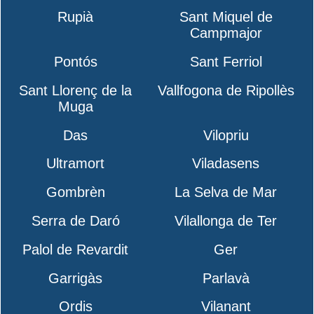
Rupià
Sant Miquel de
Campmajor
Pontós
Sant Ferriol
Sant Llorenç de la
Vallfogona de Ripollès
Muga
Das
Vilopriu
Ultramort
Viladasens
Gombrèn
La Selva de Mar
Serra de Daró
Vilallonga de Ter
Palol de Revardit
Ger
Garrigàs
Parlavà
Ordis
Vilanant