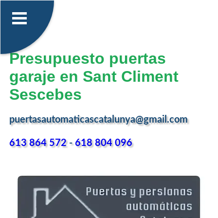
Presupuesto puertas
garaje en Sant Climent
Sescebes
puertasautomaticascatalunya@gmail.com
613 864 572
-
618 804 096