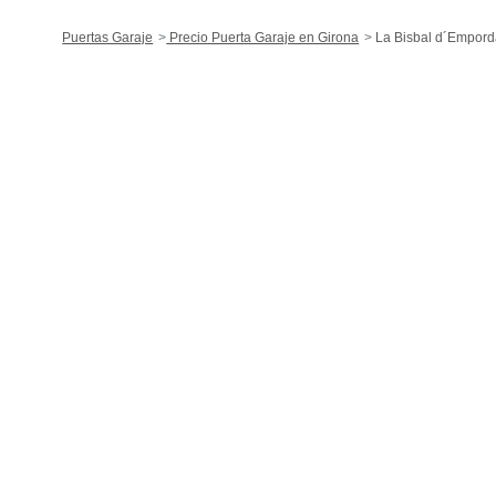
Puertas Garaje
Precio Puerta Garaje en Girona
La Bisbal d´Empor