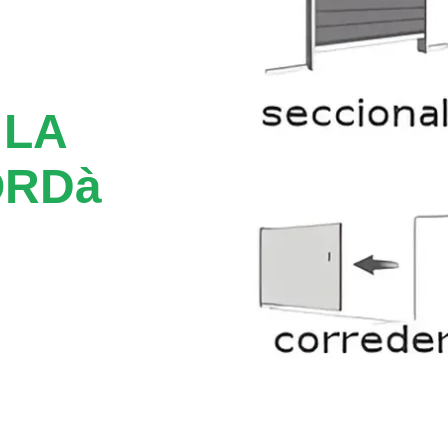
 LA
ORDà