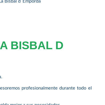
 La Bisbal d´Empordà
A BISBAL D
à.
sesoremos profesionalmente durante todo el