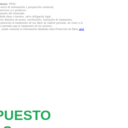
miento
: PPAC
l envío de información y prospección comercial,
servicios y/o productos.
miento del interesado.
derán datos a terceros, salvo obligación legal.
 los derechos de acceso, rectificación, limitación de tratamiento,
 oposición al tratamiento de sus datos de carácter personal, así como a la
to prestado para el tratamiento de los mismos.
: puede consultar la información detallada sobre Protección de Datos
aquí
.
PUESTO