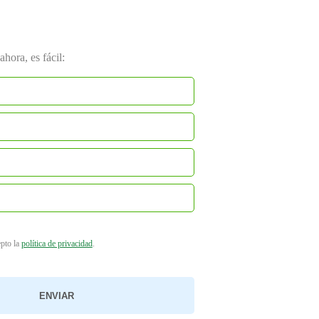
hora, es fácil:
epto la
política de privacidad
.