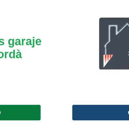
s garaje
ordà