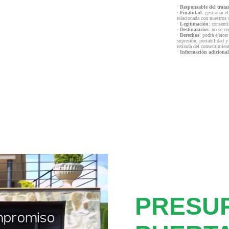
·
Responsable del trata
·
Finalidad
: gestionar e
relacionada con nuestros 
·
Legitimación
: consenti
·
Destinatarios
: no se ce
·
Derechos
: podrá ejercer
supresión, portabilidad y
retirada del consentimien
·
Información adicional
PRESU