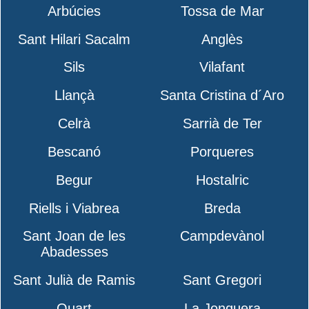
Arbúcies
Tossa de Mar
Sant Hilari Sacalm
Anglès
Sils
Vilafant
Llançà
Santa Cristina d´Aro
Celrà
Sarrià de Ter
Bescanó
Porqueres
Begur
Hostalric
Riells i Viabrea
Breda
Sant Joan de les
Campdevànol
Abadesses
Sant Julià de Ramis
Sant Gregori
Quart
La Jonquera