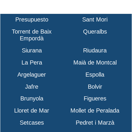
Presupuesto
Sant Mori
Torrent de Baix
Queralbs
Empordà
Siurana
Riudaura
La Pera
Maià de Montcal
Argelaguer
Espolla
Jafre
Bolvir
Brunyola
Figueres
Lloret de Mar
Mollet de Peralada
Setcases
Pedret i Marzà