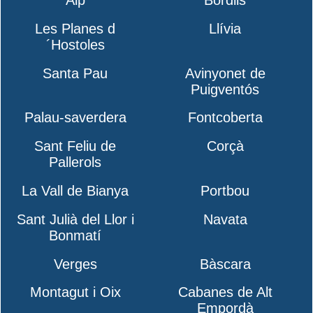
Les Planes d
Llívia
´Hostoles
Santa Pau
Avinyonet de
Puigventós
Palau-saverdera
Fontcoberta
Sant Feliu de
Corçà
Pallerols
La Vall de Bianya
Portbou
Sant Julià del Llor i
Navata
Bonmatí
Verges
Bàscara
Montagut i Oix
Cabanes de Alt
Empordà