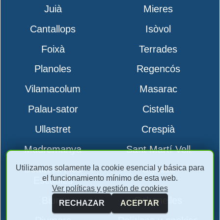
Juià
Mieres
Cantallops
Isòvol
Foixà
Terrades
Planoles
Regencós
Vilamacolum
Masarac
Palau-sator
Cistella
Ullastret
Crespià
Madremanya
Sant Martí Vell
Utilizamos solamente la cookie esencial y básica para
Boadella i les
Ogassa
el funcionamiento mínimo de esta web.
Escaules
Ver políticas y gestión de cookies
Biure
Cabanelles
RECHAZAR
ACEPTAR