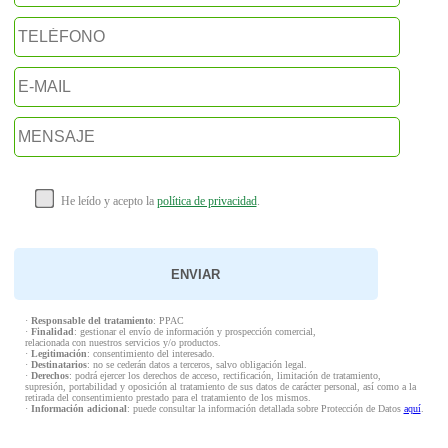
He leído y acepto la
política de privacidad
.
·
Responsable del tratamiento
: PPAC
·
Finalidad
: gestionar el envío de información y prospección comercial,
relacionada con nuestros servicios y/o productos.
·
Legitimación
: consentimiento del interesado.
·
Destinatarios
: no se cederán datos a terceros, salvo obligación legal.
·
Derechos
: podrá ejercer los derechos de acceso, rectificación, limitación de tratamiento,
supresión, portabilidad y oposición al tratamiento de sus datos de carácter personal, así como a la
retirada del consentimiento prestado para el tratamiento de los mismos.
·
Información adicional
: puede consultar la información detallada sobre Protección de Datos
aquí
.