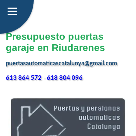
Presupuesto puertas
garaje en Riudarenes
puertasautomaticascatalunya@gmail.com
613 864 572
-
618 804 096