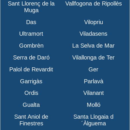
Sant Llorenç de la
Vallfogona de Ripollès
Muga
Das
Vilopriu
Ultramort
Viladasens
Gombrèn
La Selva de Mar
Serra de Daró
Vilallonga de Ter
Palol de Revardit
Ger
Garrigàs
Parlavà
Ordis
Vilanant
Gualta
Molló
Sant Aniol de
Santa Llogaia d
Finestres
´Àlguema