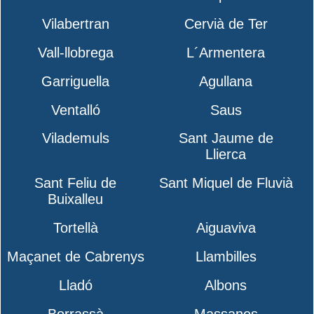
Vilabertran
Cervià de Ter
Vall-llobrega
L´Armentera
Garriguella
Agullana
Ventalló
Saus
Vilademuls
Sant Jaume de
Llierca
Sant Feliu de
Sant Miquel de Fluvià
Buixalleu
Tortellà
Aiguaviva
Maçanet de Cabrenys
Llambilles
Lladó
Albons
Borrassà
Massanes