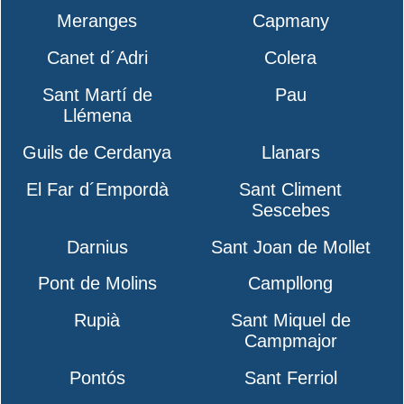
Meranges
Capmany
Canet d´Adri
Colera
Sant Martí de
Pau
Llémena
Guils de Cerdanya
Llanars
El Far d´Empordà
Sant Climent
Sescebes
Darnius
Sant Joan de Mollet
Pont de Molins
Campllong
Rupià
Sant Miquel de
Campmajor
Pontós
Sant Ferriol