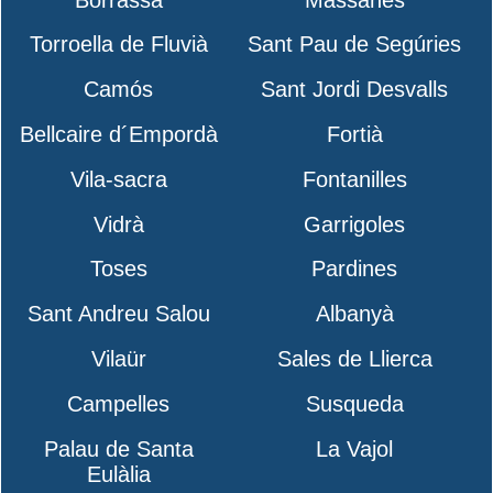
Torroella de Fluvià
Sant Pau de Segúries
Camós
Sant Jordi Desvalls
Bellcaire d´Empordà
Fortià
Vila-sacra
Fontanilles
Vidrà
Garrigoles
Toses
Pardines
Sant Andreu Salou
Albanyà
Vilaür
Sales de Llierca
Campelles
Susqueda
Palau de Santa
La Vajol
Eulàlia