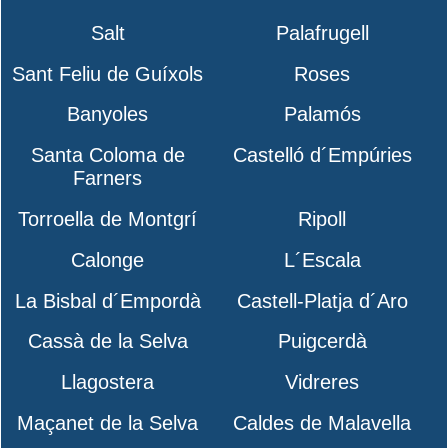
Salt
Palafrugell
Sant Feliu de Guíxols
Roses
Banyoles
Palamós
Santa Coloma de
Castelló d´Empúries
Farners
Torroella de Montgrí
Ripoll
Calonge
L´Escala
La Bisbal d´Empordà
Castell-Platja d´Aro
Cassà de la Selva
Puigcerdà
Llagostera
Vidreres
Maçanet de la Selva
Caldes de Malavella