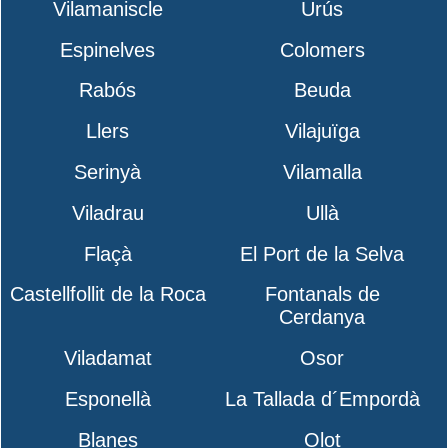
Vilamaniscle
Urús
Espinelves
Colomers
Rabós
Beuda
Llers
Vilajuïga
Serinyà
Vilamalla
Viladrau
Ullà
Flaçà
El Port de la Selva
Castellfollit de la Roca
Fontanals de
Cerdanya
Viladamat
Osor
Esponellà
La Tallada d´Empordà
Blanes
Olot