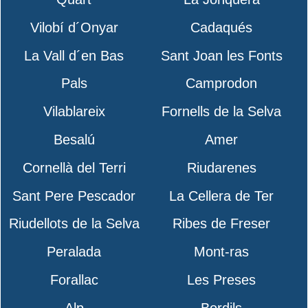
Vilobí d´Onyar
Cadaqués
La Vall d´en Bas
Sant Joan les Fonts
Pals
Camprodon
Vilablareix
Fornells de la Selva
Besalú
Amer
Cornellà del Terri
Riudarenes
Sant Pere Pescador
La Cellera de Ter
Riudellots de la Selva
Ribes de Freser
Peralada
Mont-ras
Forallac
Les Preses
Alp
Bordils