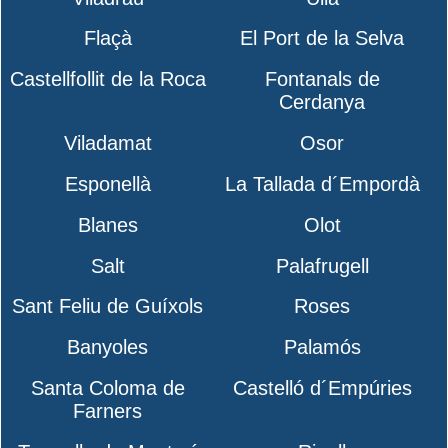
Flaçà
El Port de la Selva
Castellfollit de la Roca
Fontanals de
Cerdanya
Viladamat
Osor
Esponellà
La Tallada d´Empordà
Blanes
Olot
Salt
Palafrugell
Sant Feliu de Guíxols
Roses
Banyoles
Palamós
Santa Coloma de
Castelló d´Empúries
Farners