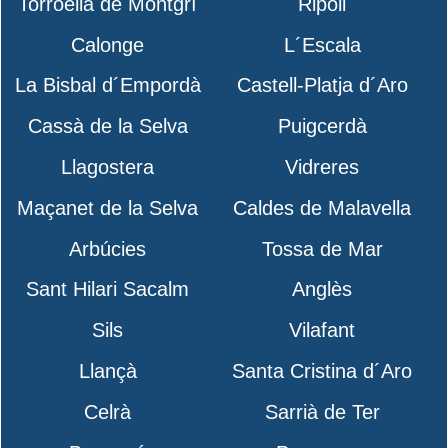
Torroella de Montgrí
Ripoll
Calonge
L´Escala
La Bisbal d´Empordà
Castell-Platja d´Aro
Cassà de la Selva
Puigcerdà
Llagostera
Vidreres
Maçanet de la Selva
Caldes de Malavella
Arbúcies
Tossa de Mar
Sant Hilari Sacalm
Anglès
Sils
Vilafant
Llançà
Santa Cristina d´Aro
Celrà
Sarrià de Ter