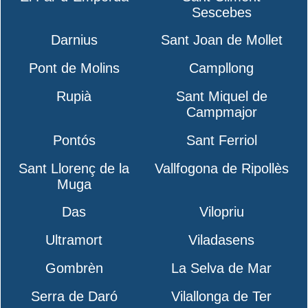
Sescebes
Darnius
Sant Joan de Mollet
Pont de Molins
Campllong
Rupià
Sant Miquel de
Campmajor
Pontós
Sant Ferriol
Sant Llorenç de la
Vallfogona de Ripollès
Muga
Das
Vilopriu
Ultramort
Viladasens
Gombrèn
La Selva de Mar
Serra de Daró
Vilallonga de Ter