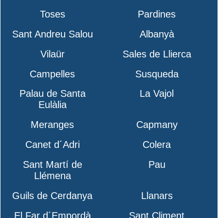
Toses
Pardines
Sant Andreu Salou
Albanyà
Vilaür
Sales de Llierca
Campelles
Susqueda
Palau de Santa
La Vajol
Eulàlia
Meranges
Capmany
Canet d´Adri
Colera
Sant Martí de
Pau
Llémena
Guils de Cerdanya
Llanars
El Far d´Empordà
Sant Climent