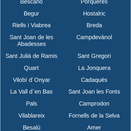
Bescanó
Porqueres
Begur
Hostalric
Riells i Viabrea
Breda
Sant Joan de les
Campdevànol
Abadesses
Sant Julià de Ramis
Sant Gregori
Quart
La Jonquera
Vilobí d´Onyar
Cadaqués
La Vall d´en Bas
Sant Joan les Fonts
Pals
Camprodon
Vilablareix
Fornells de la Selva
Besalú
Amer