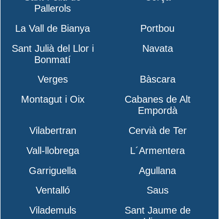
Pallerols
La Vall de Bianya
Portbou
Sant Julià del Llor i
Navata
Bonmatí
Verges
Bàscara
Montagut i Oix
Cabanes de Alt
Empordà
Vilabertran
Cervià de Ter
Vall-llobrega
L´Armentera
Garriguella
Agullana
Ventalló
Saus
Vilademuls
Sant Jaume de