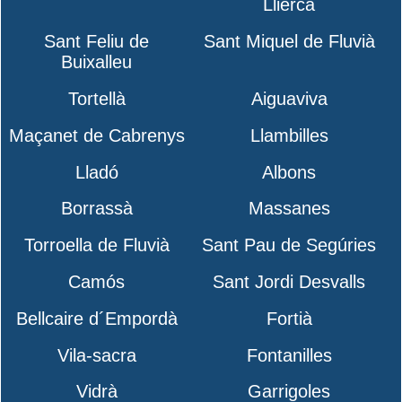
Llierca
Sant Feliu de
Sant Miquel de Fluvià
Buixalleu
Tortellà
Aiguaviva
Maçanet de Cabrenys
Llambilles
Lladó
Albons
Borrassà
Massanes
Torroella de Fluvià
Sant Pau de Segúries
Camós
Sant Jordi Desvalls
Bellcaire d´Empordà
Fortià
Vila-sacra
Fontanilles
Vidrà
Garrigoles