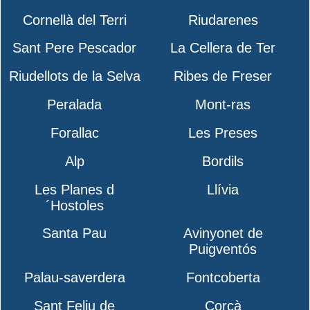
Cornellà del Terri
Riudarenes
Sant Pere Pescador
La Cellera de Ter
Riudellots de la Selva
Ribes de Freser
Peralada
Mont-ras
Forallac
Les Preses
Alp
Bordils
Les Planes d
Llívia
´Hostoles
Santa Pau
Avinyonet de
Puigventós
Palau-saverdera
Fontcoberta
Sant Feliu de
Corçà