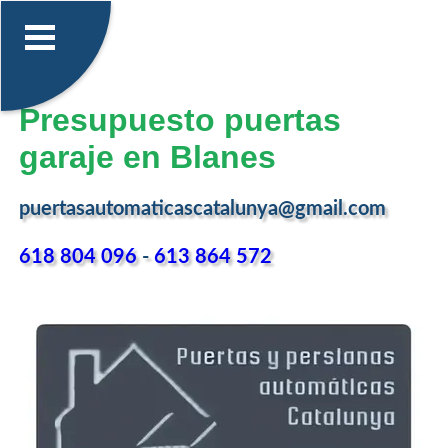
Presupuesto puertas
garaje en Blanes
puertasautomaticascatalunya@gmail.com
618 804 096
-
613 864 572