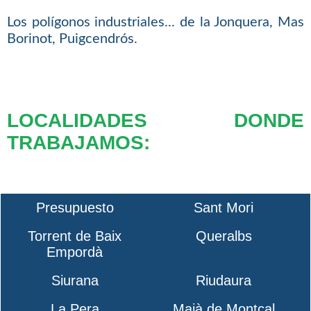
Los polígonos industriales... de la Jonquera, Mas
Borinot, Puigcendrós.
LOCALIDADES DONDE
TRABAJAMOS:
Presupuesto
Sant Mori
Torrent de Baix
Queralbs
Empordà
Siurana
Riudaura
La Pera
Maià de Montcal