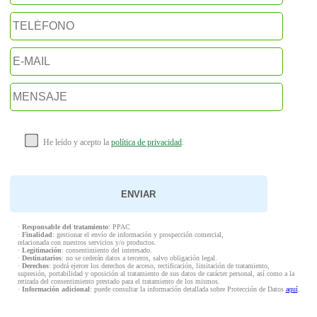
He leído y acepto la
política de privacidad
.
·
Responsable del tratamiento
: PPAC
·
Finalidad
: gestionar el envío de información y prospección comercial,
relacionada con nuestros servicios y/o productos.
·
Legitimación
: consentimiento del interesado.
·
Destinatarios
: no se cederán datos a terceros, salvo obligación legal.
·
Derechos
: podrá ejercer los derechos de acceso, rectificación, limitación de tratamiento,
supresión, portabilidad y oposición al tratamiento de sus datos de carácter personal, así como a la
retirada del consentimiento prestado para el tratamiento de los mismos.
·
Información adicional
: puede consultar la información detallada sobre Protección de Datos
aquí
.