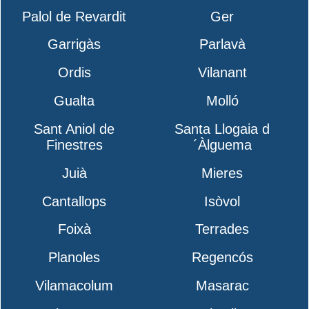
Palol de Revardit
Ger
Garrigàs
Parlavà
Ordis
Vilanant
Gualta
Molló
Sant Aniol de
Santa Llogaia d
Finestres
´Àlguema
Juià
Mieres
Cantallops
Isòvol
Foixà
Terrades
Planoles
Regencós
Vilamacolum
Masarac