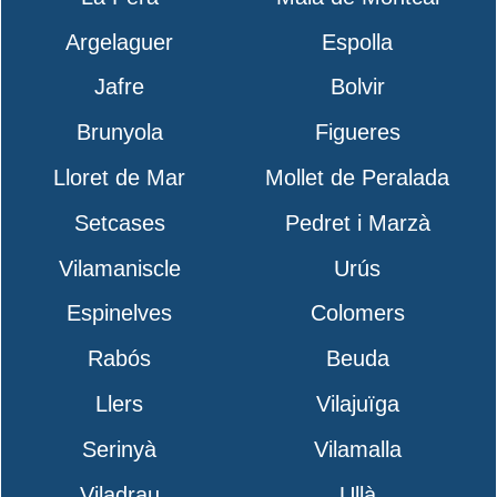
Argelaguer
Espolla
Jafre
Bolvir
Brunyola
Figueres
Lloret de Mar
Mollet de Peralada
Setcases
Pedret i Marzà
Vilamaniscle
Urús
Espinelves
Colomers
Rabós
Beuda
Llers
Vilajuïga
Serinyà
Vilamalla
Viladrau
Ullà