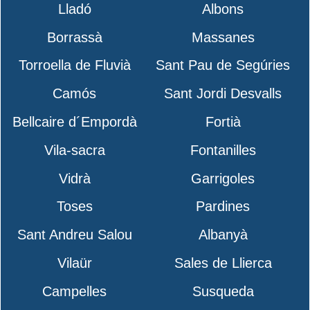
Lladó
Albons
Borrassà
Massanes
Torroella de Fluvià
Sant Pau de Segúries
Camós
Sant Jordi Desvalls
Bellcaire d´Empordà
Fortià
Vila-sacra
Fontanilles
Vidrà
Garrigoles
Toses
Pardines
Sant Andreu Salou
Albanyà
Vilaür
Sales de Llierca
Campelles
Susqueda