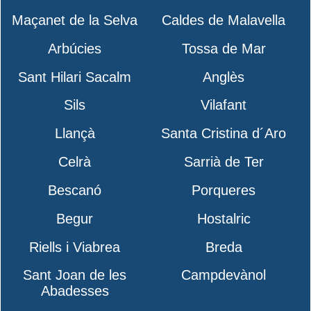
Maçanet de la Selva
Caldes de Malavella
Arbúcies
Tossa de Mar
Sant Hilari Sacalm
Anglès
Sils
Vilafant
Llançà
Santa Cristina d´Aro
Celrà
Sarrià de Ter
Bescanó
Porqueres
Begur
Hostalric
Riells i Viabrea
Breda
Sant Joan de les
Campdevànol
Abadesses