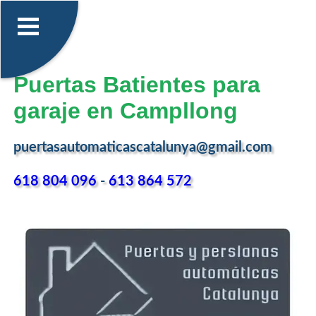
Puertas Batientes para
garaje en Campllong
puertasautomaticascatalunya@gmail.com
618 804 096
-
613 864 572