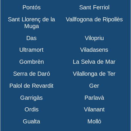
Pontós
Sant Ferriol
Sant Llorenç de la
Vallfogona de Ripollès
Muga
Das
Vilopriu
Ultramort
Viladasens
Gombrèn
La Selva de Mar
Serra de Daró
Vilallonga de Ter
Palol de Revardit
Ger
Garrigàs
Parlavà
Ordis
Vilanant
Gualta
Molló