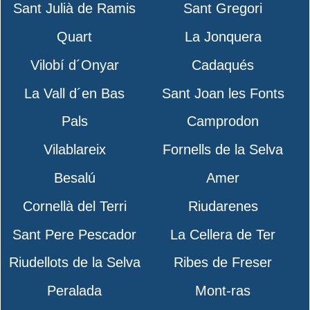
Sant Julià de Ramis
Sant Gregori
Quart
La Jonquera
Vilobí d´Onyar
Cadaqués
La Vall d´en Bas
Sant Joan les Fonts
Pals
Camprodon
Vilablareix
Fornells de la Selva
Besalú
Amer
Cornellà del Terri
Riudarenes
Sant Pere Pescador
La Cellera de Ter
Riudellots de la Selva
Ribes de Freser
Peralada
Mont-ras