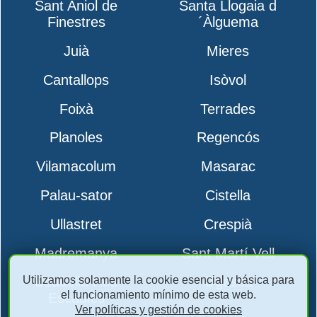
Sant Aniol de
Santa Llogaia d
Finestres
´Àlguema
Juià
Mieres
Cantallops
Isòvol
Foixà
Terrades
Planoles
Regencós
Vilamacolum
Masarac
Palau-sator
Cistella
Ullastret
Crespià
Madremanya
Sant Martí Vell
Utilizamos solamente la cookie esencial y básica para
Boadella i les
Ogassa
el funcionamiento mínimo de esta web.
Escaules
Ver políticas y gestión de cookies