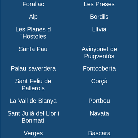
Forallac
Les Preses
Alp
Bordils
Les Planes d
Llívia
´Hostoles
Santa Pau
Avinyonet de
Puigventós
Palau-saverdera
Fontcoberta
Sant Feliu de
Corçà
Pallerols
La Vall de Bianya
Portbou
Sant Julià del Llor i
Navata
Bonmatí
Verges
Bàscara