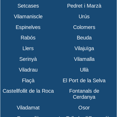
Setcases
Pedret i Marzà
Vilamaniscle
Urús
Espinelves
Colomers
Rabós
Beuda
Llers
Vilajuïga
Serinyà
Vilamalla
Viladrau
Ullà
Flaçà
El Port de la Selva
Castellfollit de la Roca
Fontanals de
Cerdanya
Viladamat
Osor