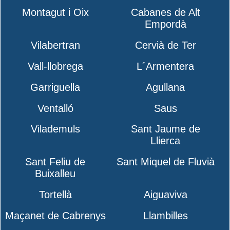
Montagut i Oix
Cabanes de Alt
Empordà
Vilabertran
Cervià de Ter
Vall-llobrega
L´Armentera
Garriguella
Agullana
Ventalló
Saus
Vilademuls
Sant Jaume de
Llierca
Sant Feliu de
Sant Miquel de Fluvià
Buixalleu
Tortellà
Aiguaviva
Maçanet de Cabrenys
Llambilles