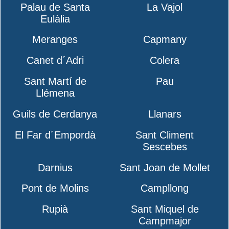
Palau de Santa
La Vajol
Eulàlia
Meranges
Capmany
Canet d´Adri
Colera
Sant Martí de
Pau
Llémena
Guils de Cerdanya
Llanars
El Far d´Empordà
Sant Climent
Sescebes
Darnius
Sant Joan de Mollet
Pont de Molins
Campllong
Rupià
Sant Miquel de
Campmajor