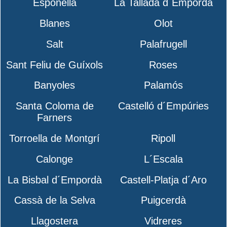
Esponellà
La Tallada d´Empordà
Blanes
Olot
Salt
Palafrugell
Sant Feliu de Guíxols
Roses
Banyoles
Palamós
Santa Coloma de
Castelló d´Empúries
Farners
Torroella de Montgrí
Ripoll
Calonge
L´Escala
La Bisbal d´Empordà
Castell-Platja d´Aro
Cassà de la Selva
Puigcerdà
Llagostera
Vidreres