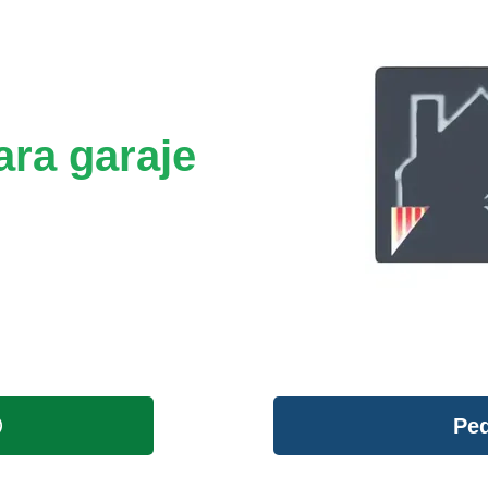
ara garaje
Ped