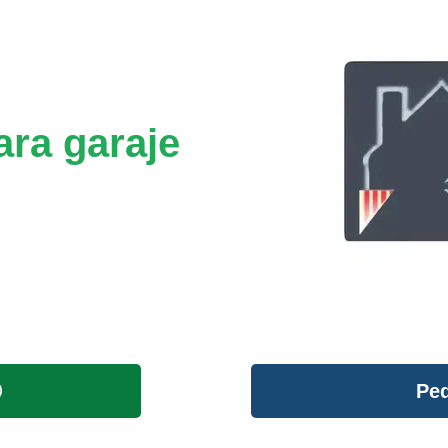
ara garaje
Ped