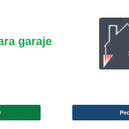
ara garaje
Ped