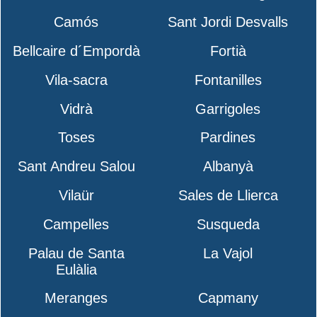
Camós
Sant Jordi Desvalls
Bellcaire d´Empordà
Fortià
Vila-sacra
Fontanilles
Vidrà
Garrigoles
Toses
Pardines
Sant Andreu Salou
Albanyà
Vilaür
Sales de Llierca
Campelles
Susqueda
Palau de Santa
La Vajol
Eulàlia
Meranges
Capmany