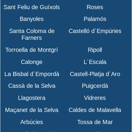
Sant Feliu de Guíxols
Roses
Banyoles
Palamós
Santa Coloma de
Castelló d´Empúries
Farners
Torroella de Montgrí
Ripoll
Calonge
L´Escala
La Bisbal d´Empordà
Castell-Platja d´Aro
Cassà de la Selva
Puigcerdà
Llagostera
Vidreres
Maçanet de la Selva
Caldes de Malavella
Arbúcies
Tossa de Mar