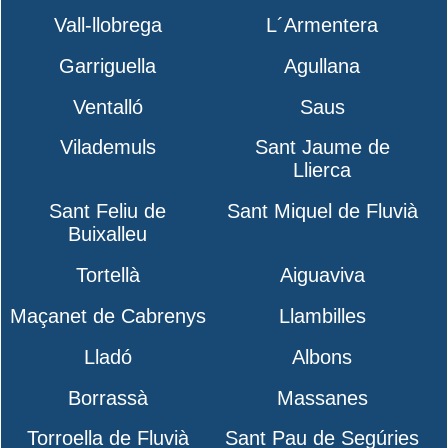
Vall-llobrega
L´Armentera
Garriguella
Agullana
Ventalló
Saus
Vilademuls
Sant Jaume de
Llierca
Sant Feliu de
Sant Miquel de Fluvià
Buixalleu
Tortellà
Aiguaviva
Maçanet de Cabrenys
Llambilles
Lladó
Albons
Borrassà
Massanes
Torroella de Fluvià
Sant Pau de Segúries