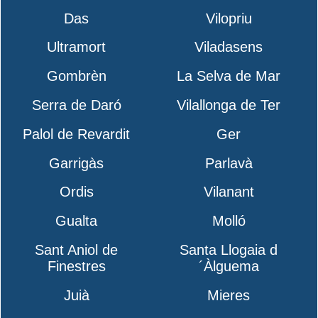
Das
Vilopriu
Ultramort
Viladasens
Gombrèn
La Selva de Mar
Serra de Daró
Vilallonga de Ter
Palol de Revardit
Ger
Garrigàs
Parlavà
Ordis
Vilanant
Gualta
Molló
Sant Aniol de
Santa Llogaia d
Finestres
´Àlguema
Juià
Mieres