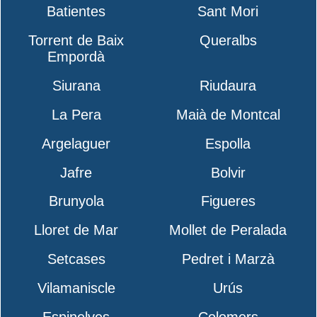
Batientes
Sant Mori
Torrent de Baix
Queralbs
Empordà
Siurana
Riudaura
La Pera
Maià de Montcal
Argelaguer
Espolla
Jafre
Bolvir
Brunyola
Figueres
Lloret de Mar
Mollet de Peralada
Setcases
Pedret i Marzà
Vilamaniscle
Urús
Espinelves
Colomers