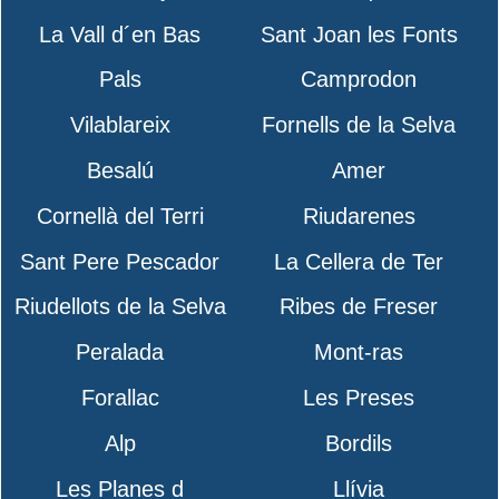
La Vall d´en Bas
Sant Joan les Fonts
Pals
Camprodon
Vilablareix
Fornells de la Selva
Besalú
Amer
Cornellà del Terri
Riudarenes
Sant Pere Pescador
La Cellera de Ter
Riudellots de la Selva
Ribes de Freser
Peralada
Mont-ras
Forallac
Les Preses
Alp
Bordils
Les Planes d
Llívia