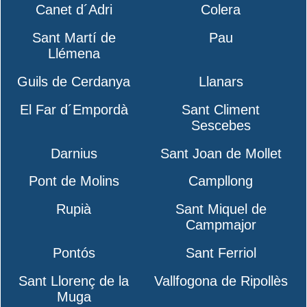
Canet d´Adri
Colera
Sant Martí de
Pau
Llémena
Guils de Cerdanya
Llanars
El Far d´Empordà
Sant Climent
Sescebes
Darnius
Sant Joan de Mollet
Pont de Molins
Campllong
Rupià
Sant Miquel de
Campmajor
Pontós
Sant Ferriol
Sant Llorenç de la
Vallfogona de Ripollès
Muga