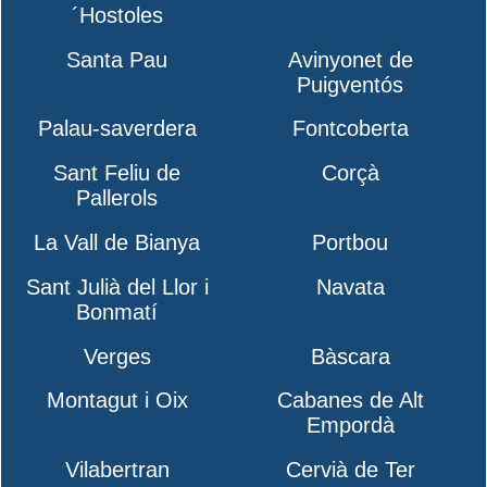
´Hostoles
Santa Pau
Avinyonet de
Puigventós
Palau-saverdera
Fontcoberta
Sant Feliu de
Corçà
Pallerols
La Vall de Bianya
Portbou
Sant Julià del Llor i
Navata
Bonmatí
Verges
Bàscara
Montagut i Oix
Cabanes de Alt
Empordà
Vilabertran
Cervià de Ter