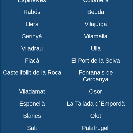
Rabós
Beuda
Llers
Vilajuïga
Serinyà
Vilamalla
Viladrau
Ullà
Flaçà
El Port de la Selva
Castellfollit de la Roca
Fontanals de
Cerdanya
Viladamat
Osor
Esponellà
La Tallada d´Empordà
Blanes
Olot
Salt
Palafrugell