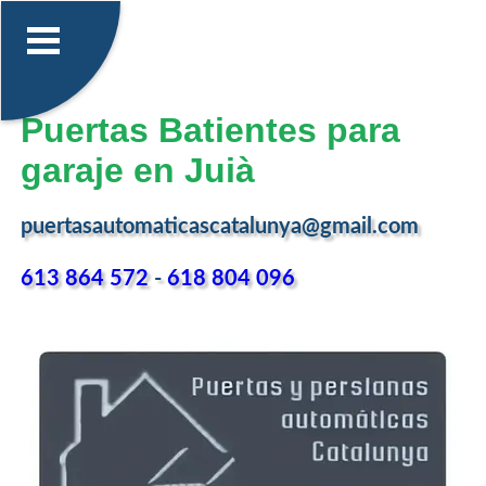
Puertas Batientes para
garaje en Juià
puertasautomaticascatalunya@gmail.com
613 864 572
-
618 804 096