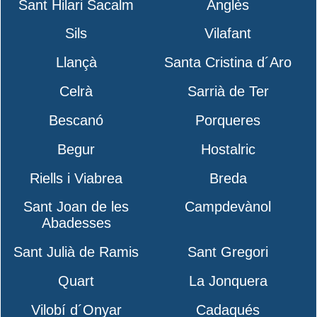
Sant Hilari Sacalm
Anglès
Sils
Vilafant
Llançà
Santa Cristina d´Aro
Celrà
Sarrià de Ter
Bescanó
Porqueres
Begur
Hostalric
Riells i Viabrea
Breda
Sant Joan de les
Campdevànol
Abadesses
Sant Julià de Ramis
Sant Gregori
Quart
La Jonquera
Vilobí d´Onyar
Cadaqués