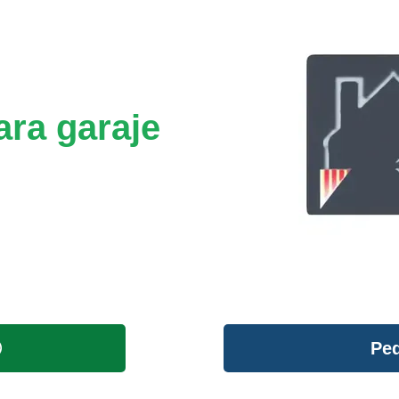
ara garaje
Ped