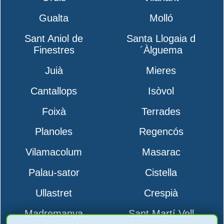
Gualta
Molló
Sant Aniol de
Santa Llogaia d
Finestres
´Àlguema
Juià
Mieres
Cantallops
Isòvol
Foixà
Terrades
Planoles
Regencós
Vilamacolum
Masarac
Palau-sator
Cistella
Ullastret
Crespià
Madremanya
Sant Martí Vell