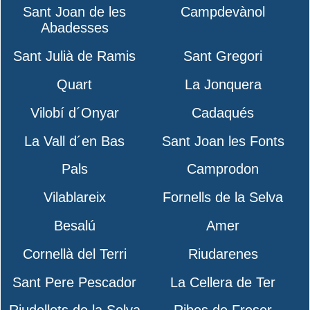
Sant Joan de les
Campdevànol
Abadesses
Sant Julià de Ramis
Sant Gregori
Quart
La Jonquera
Vilobí d´Onyar
Cadaqués
La Vall d´en Bas
Sant Joan les Fonts
Pals
Camprodon
Vilablareix
Fornells de la Selva
Besalú
Amer
Cornellà del Terri
Riudarenes
Sant Pere Pescador
La Cellera de Ter