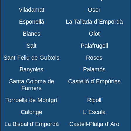
Viladamat
Osor
Esponellà
La Tallada d´Empordà
Blanes
Olot
Salt
Palafrugell
Sant Feliu de Guíxols
Roses
Banyoles
Palamós
Santa Coloma de
Castelló d´Empúries
Farners
Torroella de Montgrí
Ripoll
Calonge
L´Escala
La Bisbal d´Empordà
Castell-Platja d´Aro