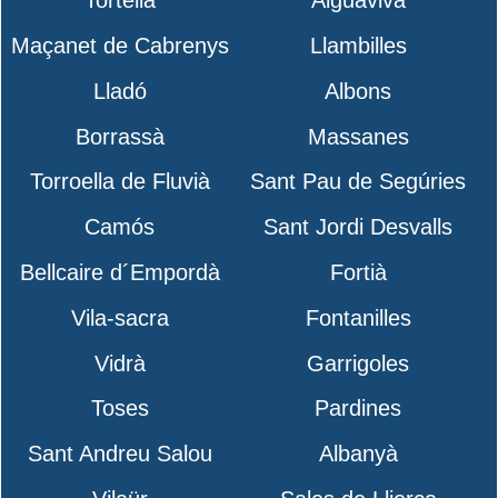
Tortellà
Aiguaviva
Maçanet de Cabrenys
Llambilles
Lladó
Albons
Borrassà
Massanes
Torroella de Fluvià
Sant Pau de Segúries
Camós
Sant Jordi Desvalls
Bellcaire d´Empordà
Fortià
Vila-sacra
Fontanilles
Vidrà
Garrigoles
Toses
Pardines
Sant Andreu Salou
Albanyà