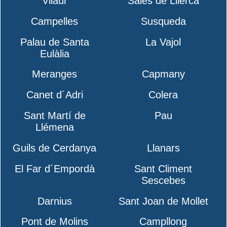
Vilaür
Sales de Llierca
Campelles
Susqueda
Palau de Santa
La Vajol
Eulàlia
Meranges
Capmany
Canet d´Adri
Colera
Sant Martí de
Pau
Llémena
Guils de Cerdanya
Llanars
El Far d´Empordà
Sant Climent
Sescebes
Darnius
Sant Joan de Mollet
Pont de Molins
Campllong