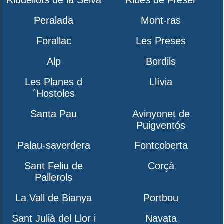
Riudellots de la Selva
Ribes de Freser
Peralada
Mont-ras
Forallac
Les Preses
Alp
Bordils
Les Planes d
Llívia
´Hostoles
Santa Pau
Avinyonet de
Puigventós
Palau-saverdera
Fontcoberta
Sant Feliu de
Corçà
Pallerols
La Vall de Bianya
Portbou
Sant Julià del Llor i
Navata