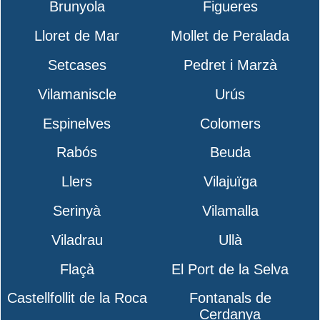
Brunyola
Figueres
Lloret de Mar
Mollet de Peralada
Setcases
Pedret i Marzà
Vilamaniscle
Urús
Espinelves
Colomers
Rabós
Beuda
Llers
Vilajuïga
Serinyà
Vilamalla
Viladrau
Ullà
Flaçà
El Port de la Selva
Castellfollit de la Roca
Fontanals de
Cerdanya