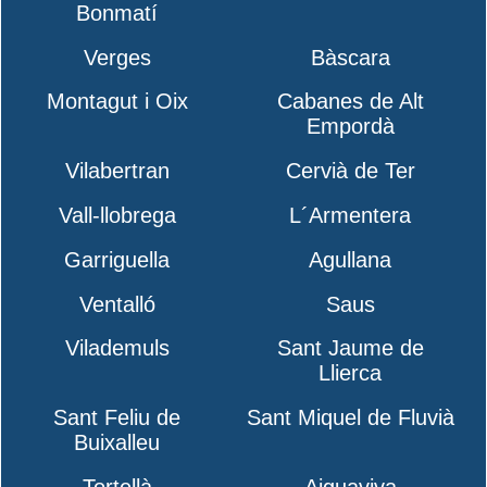
Bonmatí
Verges
Bàscara
Montagut i Oix
Cabanes de Alt
Empordà
Vilabertran
Cervià de Ter
Vall-llobrega
L´Armentera
Garriguella
Agullana
Ventalló
Saus
Vilademuls
Sant Jaume de
Llierca
Sant Feliu de
Sant Miquel de Fluvià
Buixalleu