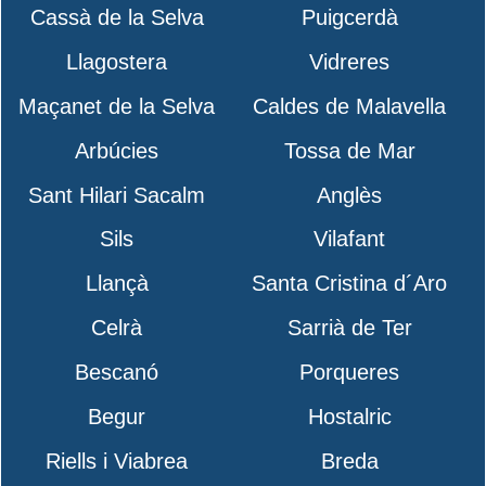
Cassà de la Selva
Puigcerdà
Llagostera
Vidreres
Maçanet de la Selva
Caldes de Malavella
Arbúcies
Tossa de Mar
Sant Hilari Sacalm
Anglès
Sils
Vilafant
Llançà
Santa Cristina d´Aro
Celrà
Sarrià de Ter
Bescanó
Porqueres
Begur
Hostalric
Riells i Viabrea
Breda