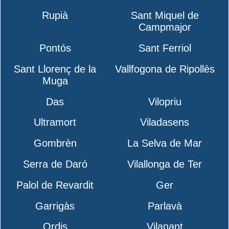
Rupià
Sant Miquel de
Campmajor
Pontós
Sant Ferriol
Sant Llorenç de la
Vallfogona de Ripollès
Muga
Das
Vilopriu
Ultramort
Viladasens
Gombrèn
La Selva de Mar
Serra de Daró
Vilallonga de Ter
Palol de Revardit
Ger
Garrigàs
Parlavà
Ordis
Vilanant