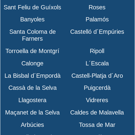
Sant Feliu de Guíxols
Roses
Banyoles
Palamós
Santa Coloma de
Castelló d´Empúries
Farners
Torroella de Montgrí
Ripoll
Calonge
L´Escala
La Bisbal d´Empordà
Castell-Platja d´Aro
Cassà de la Selva
Puigcerdà
Llagostera
Vidreres
Maçanet de la Selva
Caldes de Malavella
Arbúcies
Tossa de Mar