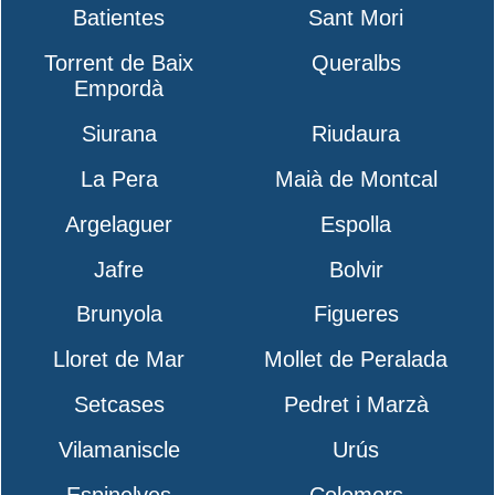
Batientes
Sant Mori
Torrent de Baix
Queralbs
Empordà
Siurana
Riudaura
La Pera
Maià de Montcal
Argelaguer
Espolla
Jafre
Bolvir
Brunyola
Figueres
Lloret de Mar
Mollet de Peralada
Setcases
Pedret i Marzà
Vilamaniscle
Urús
Espinelves
Colomers