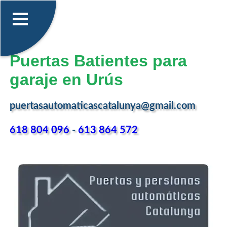
Puertas Batientes para
garaje en Urús
puertasautomaticascatalunya@gmail.com
618 804 096
-
613 864 572