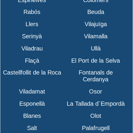
Rabós
Beuda
Llers
Vilajuïga
Serinyà
Vilamalla
Viladrau
Ullà
Flaçà
El Port de la Selva
Castellfollit de la Roca
Fontanals de
Cerdanya
Viladamat
Osor
Esponellà
La Tallada d´Empordà
Blanes
Olot
Salt
Palafrugell