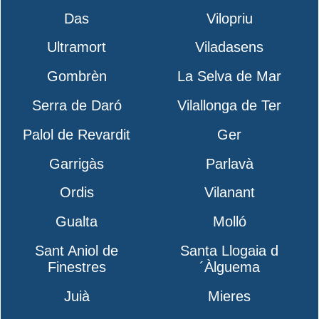
Das
Vilopriu
Ultramort
Viladasens
Gombrèn
La Selva de Mar
Serra de Daró
Vilallonga de Ter
Palol de Revardit
Ger
Garrigàs
Parlavà
Ordis
Vilanant
Gualta
Molló
Sant Aniol de
Santa Llogaia d
Finestres
´Àlguema
Juià
Mieres