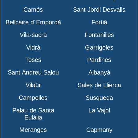
Camós
Sant Jordi Desvalls
Bellcaire d´Empordà
Fortià
Vila-sacra
Fontanilles
Vidrà
Garrigoles
Toses
Pardines
Sant Andreu Salou
Albanyà
Vilaür
Sales de Llierca
Campelles
Susqueda
Palau de Santa
La Vajol
Eulàlia
Meranges
Capmany