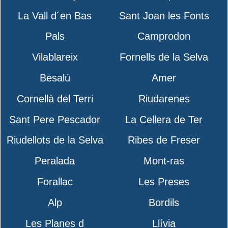
La Vall d´en Bas
Sant Joan les Fonts
Pals
Camprodon
Vilablareix
Fornells de la Selva
Besalú
Amer
Cornellà del Terri
Riudarenes
Sant Pere Pescador
La Cellera de Ter
Riudellots de la Selva
Ribes de Freser
Peralada
Mont-ras
Forallac
Les Preses
Alp
Bordils
Les Planes d
Llívia