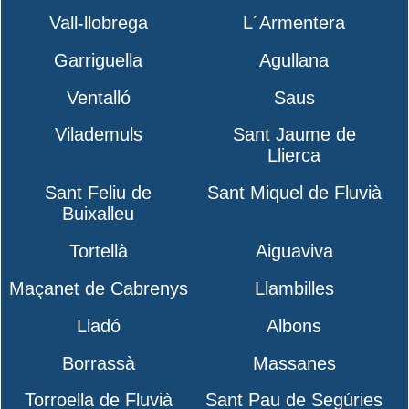
Vall-llobrega
L´Armentera
Garriguella
Agullana
Ventalló
Saus
Vilademuls
Sant Jaume de
Llierca
Sant Feliu de
Sant Miquel de Fluvià
Buixalleu
Tortellà
Aiguaviva
Maçanet de Cabrenys
Llambilles
Lladó
Albons
Borrassà
Massanes
Torroella de Fluvià
Sant Pau de Segúries