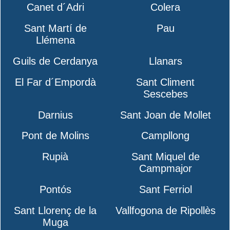
Canet d´Adri
Colera
Sant Martí de
Pau
Llémena
Guils de Cerdanya
Llanars
El Far d´Empordà
Sant Climent
Sescebes
Darnius
Sant Joan de Mollet
Pont de Molins
Campllong
Rupià
Sant Miquel de
Campmajor
Pontós
Sant Ferriol
Sant Llorenç de la
Vallfogona de Ripollès
Muga