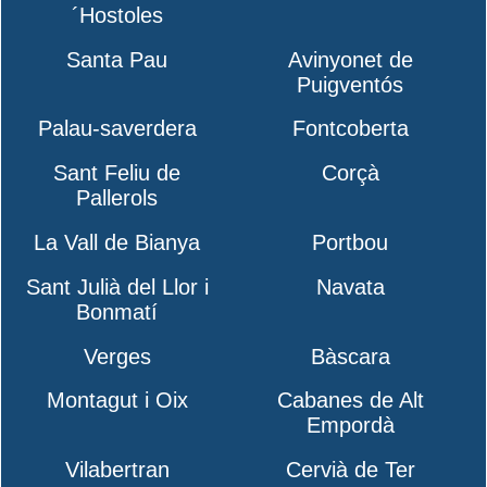
´Hostoles
Santa Pau
Avinyonet de
Puigventós
Palau-saverdera
Fontcoberta
Sant Feliu de
Corçà
Pallerols
La Vall de Bianya
Portbou
Sant Julià del Llor i
Navata
Bonmatí
Verges
Bàscara
Montagut i Oix
Cabanes de Alt
Empordà
Vilabertran
Cervià de Ter