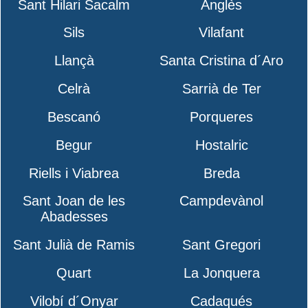
Sant Hilari Sacalm
Anglès
Sils
Vilafant
Llançà
Santa Cristina d´Aro
Celrà
Sarrià de Ter
Bescanó
Porqueres
Begur
Hostalric
Riells i Viabrea
Breda
Sant Joan de les
Campdevànol
Abadesses
Sant Julià de Ramis
Sant Gregori
Quart
La Jonquera
Vilobí d´Onyar
Cadaqués